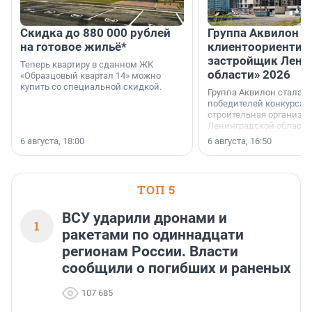
Скидка до 880 000 рублей
Группа Аквилон 
на готовое жильё*
клиентоориентир
застройщик Лени
Теперь квартиру в сданном ЖК
области» 2026
«Образцовый квартал 14» можно
купить со специальной скидкой.
Группа Аквилон стала 
победителей конкурса 
строительная организа
Ленинградской области 
номинации «Самый
6 августа, 18:00
6 августа, 16:50
клиентоориентированн
застройщик Ленинград
области».
ТОП 5
ВСУ ударили дронами и
1
ракетами по одиннадцати
регионам России. Власти
сообщили о погибших и раненых
107 685