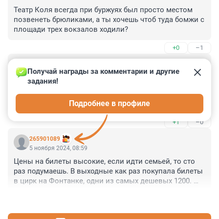
Театр Коля всегда при буржуях был просто местом 
позвенеть брюликами, а ты хочешь чтоб туда бомжи с 
площади трех вокзалов ходили?
+0
–1
Гость
5 ноября 2024, 09:55
Получай награды за комментарии и другие 
задания!
Помнится, в прошлом году на балет с участием 
Цискаридзе билеты были впятеро дороже обычного, 
Подробнее в профиле
поэтому, не лучше ль на себя оборотиться?
+1
–0
265901089
5 ноября 2024, 08:59
Цены на билеты высокие, если идти семьей, то сто 
раз подумаешь. В выходные как раз покупала билеты 
в цирк на Фонтанке, одни из самых дешевых 1200. 
Если идёт семья из четырёх человек, то не так и мало 
+5
–2
получается. Это на последний ряд. А про театры 
вообще молчу. У нас в детском саду нянечки 