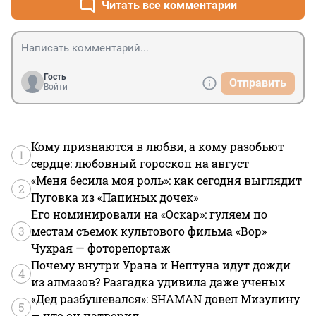
получают самое большее 26500 до вычета налогов. 
Читать все комментарии
Много она билетов купить сможет? А каникулы 
зимние длинные. И не надо писать, что каждый 
выбирает работу сам. Мы без наших помощников, как 
без рук, за что им низкий поклон.
Гость
Отправить
Войти
Кому признаются в любви, а кому разобьют
1
сердце: любовный гороскоп на август
«Меня бесила моя роль»: как сегодня выглядит
2
Пуговка из «Папиных дочек»
Его номинировали на «Оскар»: гуляем по
3
местам съемок культового фильма «Вор»
Чухрая — фоторепортаж
Почему внутри Урана и Нептуна идут дожди
4
из алмазов? Разгадка удивила даже ученых
«Дед разбушевался»: SHAMAN довел Мизулину
5
— что он натворил