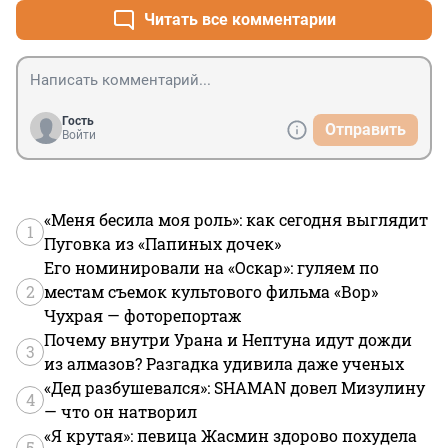
Читать все комментарии
Гость
Отправить
Войти
«Меня бесила моя роль»: как сегодня выглядит
1
Пуговка из «Папиных дочек»
Его номинировали на «Оскар»: гуляем по
2
местам съемок культового фильма «Вор»
Чухрая — фоторепортаж
Почему внутри Урана и Нептуна идут дожди
3
из алмазов? Разгадка удивила даже ученых
«Дед разбушевался»: SHAMAN довел Мизулину
4
— что он натворил
«Я крутая»: певица Жасмин здорово похудела
5