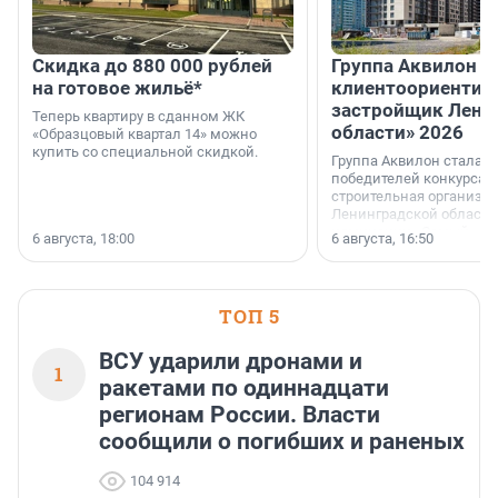
Скидка до 880 000 рублей
Группа Аквилон 
на готовое жильё*
клиентоориентир
застройщик Лени
Теперь квартиру в сданном ЖК
области» 2026
«Образцовый квартал 14» можно
купить со специальной скидкой.
Группа Аквилон стала 
победителей конкурса 
строительная организа
Ленинградской области 
номинации «Самый
6 августа, 18:00
6 августа, 16:50
клиентоориентированн
застройщик Ленинград
области».
ТОП 5
ВСУ ударили дронами и
1
ракетами по одиннадцати
регионам России. Власти
сообщили о погибших и раненых
104 914