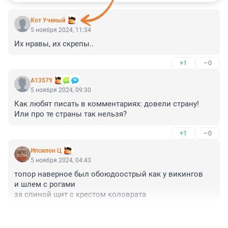
Кот Ученый
5 ноября 2024, 11:34
Их нравы, их скрепы..
+1
–0
А13579
5 ноября 2024, 09:30
Как любят писать в комментариях: довели страну! 
Или про те страны так нельзя?
+1
–0
Ипсилон Ц
5 ноября 2024, 04:43
топор наверное был обоюдоострый как у викингов

и шлем с рогами

за спиной щит с крестом коловрата
+0
–0