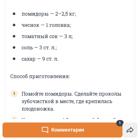
помидоры — 2–2,5 кг;
чеснок — 1 головка;
томатный сок — 3 л;
соль — 3 ст. л.;
сахар — 9 ст. л.
Способ приготовления:
Помойте помидоры. Сделайте проколы
зубочисткой в месте, где крепилась
плодоножка.
Уложите на дно 1,5-литровой банки 2
1
нарезанных пластинками зубчика
Комментарии
чеснока и потом заполните ее