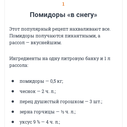
1
Помидоры «в снегу»
Этот популярный рецепт нахваливают все.
Помидоры получаются пикантными, а
рассол — вкуснейшим.
Ингредиенты на одну литровую банку и 1 л
рассола:
помидоры — 0,5 кг;
чеснок — 2 ч. л.;
перец душистый горошком — 3 шт.;
зерна горчицы — ½ ч. л.;
уксус 9 % — 4 ч. л.;