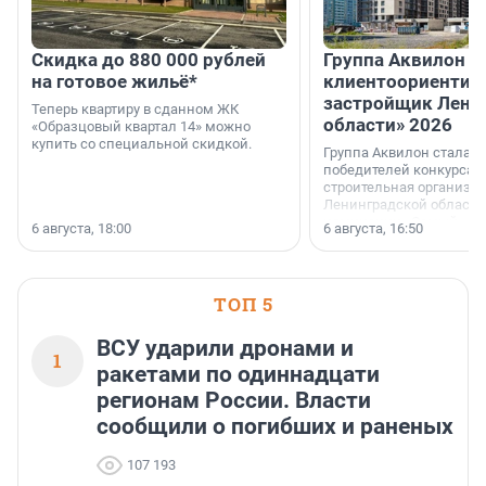
Скидка до 880 000 рублей
Группа Аквилон 
на готовое жильё*
клиентоориентир
застройщик Лени
Теперь квартиру в сданном ЖК
области» 2026
«Образцовый квартал 14» можно
купить со специальной скидкой.
Группа Аквилон стала 
победителей конкурса 
строительная организа
Ленинградской области 
номинации «Самый
6 августа, 18:00
6 августа, 16:50
клиентоориентированн
застройщик Ленинград
области».
ТОП 5
ВСУ ударили дронами и
1
ракетами по одиннадцати
регионам России. Власти
сообщили о погибших и раненых
107 193