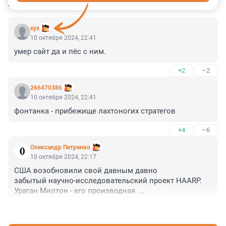
КОММЕНТАРИИ
7
хух
10 октября 2024, 22:41
умер сайт да и пёс с ним.
+2
–2
266470386
10 октября 2024, 22:41
фонтанка - прибежище лахтоногих стратегов
+4
–6
Олександр Петренко
10 октября 2024, 22:17
США возобновили свой давным давно 

забытый научно-исследовательский проект HAARP. 

Ураган Милтон - его производная. 

После бедствий на западном континенте, ураган 
+1
–8
придёт в Европу.