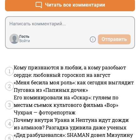
Читать все комментарии
Гость
Отправить
Войти
Кому признаются в любви, а кому разобьют
1
сердце: любовный гороскоп на август
«Меня бесила моя роль»: как сегодня выглядит
2
Пуговка из «Папиных дочек»
Его номинировали на «Оскар»: гуляем по
3
местам съемок культового фильма «Вор»
Чухрая — фоторепортаж
Почему внутри Урана и Нептуна идут дожди
4
из алмазов? Разгадка удивила даже ученых
«Дед разбушевался»: SHAMAN довел Мизулину
5