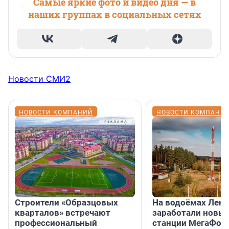
Самые яркие фото и видео дня — в
наших группах в социальных сетях
Новости СМИ2
НОВОСТИ КОМПАНИЙ
НОВОСТИ КОМПАНИ
Строители «Образцовых
На водоёмах Лен
кварталов» встречают
заработали новы
профессиональный
станции МегаФон