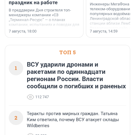
праздник на работе
Инженеры МегаФона ус
телеком-оборудование 
В преддверии Дня строителя топ-
популярных водоёмах
менеджеры компании «СЗ
Ленинградской области
„Терминал-Ресурс“ — о планах
станции вблизи Лембол
компании, испытаниях и поводах для
Раздолинского озёр, а 
осторожного оптимизма.
7 августа, 18:00
7 августа, 14:59
недалеко от Большого Т
водопада.
ТОП 5
ВСУ ударили дронами и
1
ракетами по одиннадцати
регионам России. Власти
сообщили о погибших и раненых
112 747
Теракты против мирных граждан. Татьяна
2
Ким ответила, почему ВСУ атакует склады
Wildberries