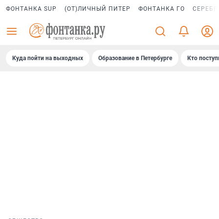
ФОНТАНКА SUP
(ОТ)ЛИЧНЫЙ ПИТЕР
ФОНТАНКА ГО
СЕРЕБР
Куда пойти на выходных
Образование в Петербурге
Кто поступ