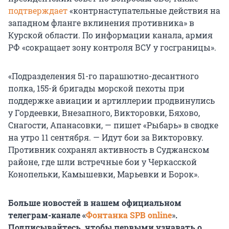
подтверждает
«контрнаступательные действия на
западном фланге вклинения противника» в
Курской области. По информации канала, армия
РФ «сокращает зону контроля ВСУ у госграницы».
«Подразделения 51-го парашютно-десантного
полка, 155-й бригады морской пехоты при
поддержке авиации и артиллерии продвинулись
у Гордеевки, Внезапного, Викторовки, Бяхово,
Снагости, Апанасовки, — пишет «Рыбарь» в сводке
на утро 11 сентября. — Идут бои за Викторовку.
Противник сохранял активность в Суджанском
районе, где шли встречные бои у Черкасской
Конопельки, Камышевки, Марьевки и Борок».
Больше новостей в нашем официальном
телеграм-канале «
Фонтанка SPB online
»
.
Подписывайтесь, чтобы первыми узнавать о