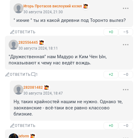
Игoрь Прoтасoв вислоухий козел
30 августа 2024, 21:30
" ихние " ты из какой деревни под Торонто вылез?
+0
–5
ОТВЕТИТЬ
282556445
30 августа 2024, 18:11
"Дружественная" нам Мадуро и Ким Чен Ын, 
показывают к чему нас ведёт вождь.
+2
–0
ОТВЕТИТЬ
1
282081482
30 августа 2024, 18:47
Ну, таких крайностей нашим не нужно. Однако те, 
заокеанские - всё-таки все равно классово 
близкие.
+0
–0
ОТВЕТИТЬ
ixform