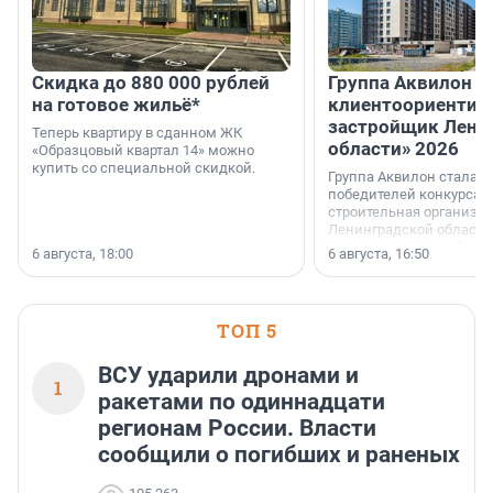
Скидка до 880 000 рублей
Группа Аквилон 
на готовое жильё*
клиентоориентир
застройщик Лени
Теперь квартиру в сданном ЖК
области» 2026
«Образцовый квартал 14» можно
купить со специальной скидкой.
Группа Аквилон стала 
победителей конкурса 
строительная организа
Ленинградской области 
номинации «Самый
6 августа, 18:00
6 августа, 16:50
клиентоориентированн
застройщик Ленинград
области».
ТОП 5
ВСУ ударили дронами и
1
ракетами по одиннадцати
регионам России. Власти
сообщили о погибших и раненых