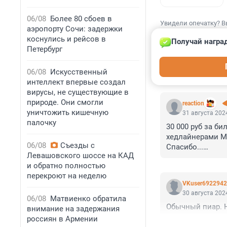
06/08
Более 80 сбоев в
Увидели опечатку? В
аэропорту Сочи: задержки
коснулись и рейсов в
Получай награ
Петербург
06/08
Искусственный
КОММЕНТАР
интеллект впервые создал
вирусы, не существующие в
природе. Они смогли
reaction
уничтожить кишечную
31 августа 2024
палочку
30 000 руб за б
хедлайнерами Мут
06/08
Съезды с
Спасибо...

Левашовского шоссе на КАД
Вэлком ту Russia
и обратно полностью
перекроют на неделю
VKuser6922942
30 августа 2024
06/08
Матвиенко обратила
Обычный пиар. 
внимание на задержания
россиян в Армении