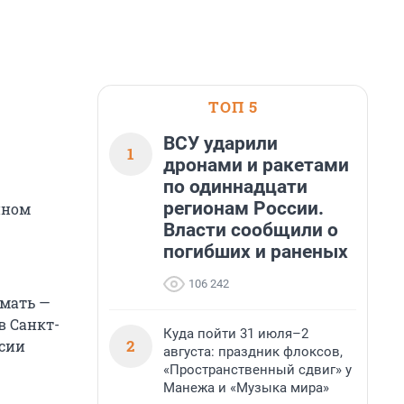
ТОП 5
ВСУ ударили
1
дронами и ракетами
по одиннадцати
регионам России.
нном
Власти сообщили о
погибших и раненых
106 242
 мать —
в Санкт-
Куда пойти 31 июля–2
2
ссии
августа: праздник флоксов,
«Пространственный сдвиг» у
Манежа и «Музыка мира»