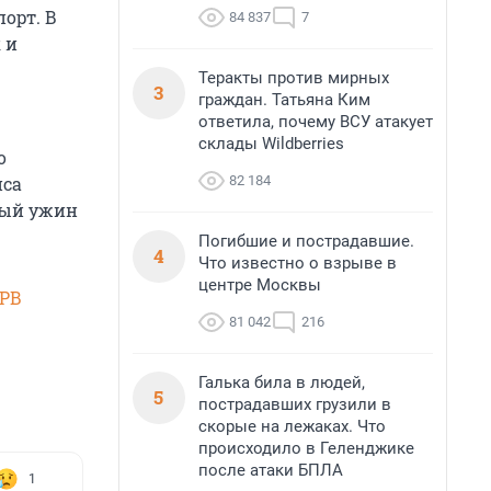
орт. В
84 837
7
 и
Теракты против мирных
3
граждан. Татьяна Ким
ответила, почему ВСУ атакует
склады Wildberries
о
82 184
иса
ьный ужин
Погибшие и пострадавшие.
4
Что известно о взрыве в
центре Москвы
SPB
81 042
216
Галька била в людей,
5
пострадавших грузили в
скорые на лежаках. Что
происходило в Геленджике
после атаки БПЛА
1