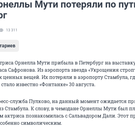
рнеллы Мути потеряли по пут
рг
13 311
тариев
триса Орнелла Мути прибыла в Петербург на выставк
са Сафронова. Из аэропорта звезда «Укрощения строп
 ценных вещей. Их потеряли в аэропорту Стамбула, гд
 стало известно «Фонтанке» 30 августа.
ресс-служба Пулково, на данный момент ожидается п
из Стамбула. К слову, в чемодане Орнеллы Мути был п
ом актриса познакомилась с Сальвадором Дали. Этот п
особенно символическим.