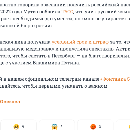
кратно говорила о желании получить российский пасп
 2022 года Мути сообщила
ТАСС
, что учит русский язык
ирает необходимые документы, но «многое упирается в
ьянской бюрократии».
янская дива получила
условный срок и штраф
за то, чт
альшивую медсправку и пропустила спектакль. Актр
 того, чтобы слетать в Петербург — на благотворител
це с участием Владимира Путина.
й в нашем официальном телеграм-канале
«Фонтанка 
ывайтесь, чтобы первыми узнавать о важном.
 Овезова
9
2
3