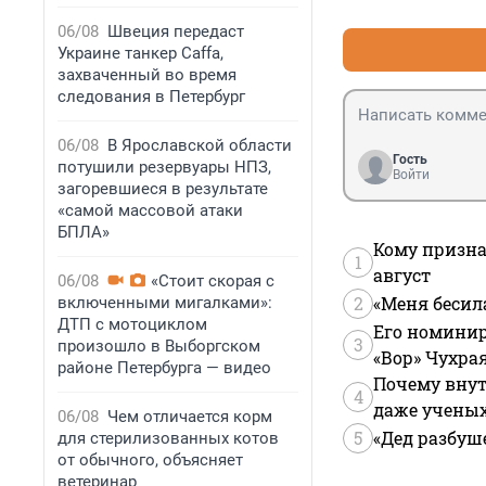
06/08
Швеция передаст
Украине танкер Caffa,
захваченный во время
следования в Петербург
06/08
В Ярославской области
Гость
потушили резервуары НПЗ,
Войти
загоревшиеся в результате
«самой массовой атаки
БПЛА»
Кому призна
1
август
06/08
«Стоит скорая с
2
«Меня бесил
включенными мигалками»:
ДТП с мотоциклом
Его номинир
3
произошло в Выборгском
«Вор» Чухра
районе Петербурга — видео
Почему внут
4
даже учены
06/08
Чем отличается корм
5
«Дед разбуш
для стерилизованных котов
от обычного, объясняет
ветеринар