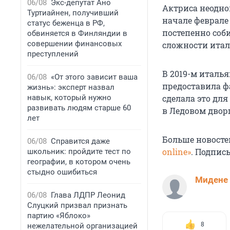
06/08
Экс-депутат Ано
Актриса неодно
Туртиайнен, получивший
начале феврале
статус беженца в РФ,
постепенно соб
обвиняется в Финляндии в
совершении финансовых
сложности итал
преступлений
В 2019-м италь
06/08
«От этого зависит ваша
предоставила ф
жизнь»: эксперт назвал
навык, который нужно
сделала это для
развивать людям старше 60
в Ледовом двор
лет
Больше новосте
06/08
Справится даже
online»
. Подпис
школьник: пройдите тест по
географии, в котором очень
стыдно ошибиться
Мидене
06/08
Глава ЛДПР Леонид
Слуцкий призвал признать
партию «Яблоко»
8
нежелательной организацией