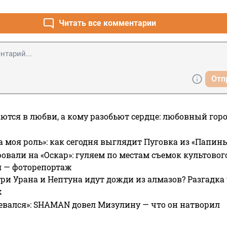
Читать все комментарии
Отп
ются в любви, а кому разобьют сердце: любовный гор
а моя роль»: как сегодня выглядит Пуговка из «Папин
овали на «Оскар»: гуляем по местам съемок культово
я — фоторепортаж
ри Урана и Нептуна идут дожди из алмазов? Разгадка
х
евался»: SHAMAN довел Мизулину — что он натворил