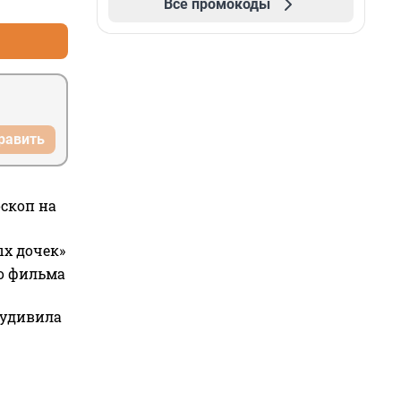
Все промокоды
равить
оскоп на
ых дочек»
го фильма
 удивила