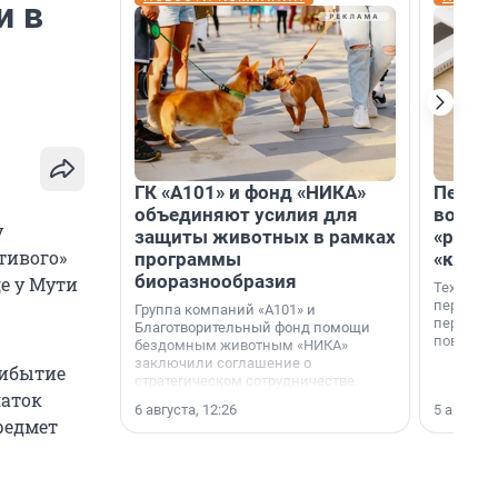
и в
ГК «А101» и фонд «НИКА»
Петер
объединяют усилия для
возвр
у
защиты животных в рамках
«раскл
тивого»
программы
«книж
биоразнообразия
е у Мути
Технолог
перестае
Группа компаний «А101» и
переходи
Благотворительный фонд помощи
повседне
бездомным животным «НИКА»
заключили соглашение о
рибытие
стратегическом сотрудничестве.
латок
6 августа, 12:26
5 августа,
редмет