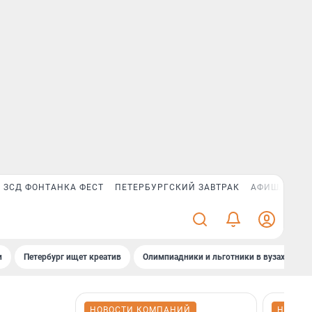
ЗСД ФОНТАНКА ФЕСТ
ПЕТЕРБУРГСКИЙ ЗАВТРАК
АФИША PLUS
и
Петербург ищет креатив
Олимпиадники и льготники в вузах СПб
НОВОСТИ КОМПАНИЙ
НОВОС