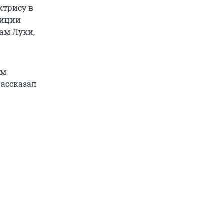
ктрису в
зиции
ам Луки,
ем
рассказал