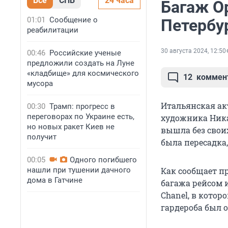
Все
СПБ
24 часа
Багаж О
01:01
Сообщение о
Петербу
реабилитации
30 августа 2024, 12:50
00:46
Российские ученые
предложили создать на Луне
«кладбище» для космического
12
коммен
мусора
Итальянская ак
00:30
Трамп: прогресс в
переговорах по Украине есть,
художника Ника
но новых ракет Киев не
вышла без своих
получит
была пересадка,
00:05
Одного погибшего
нашли при тушении дачного
Как сообщает п
дома в Гатчине
багажа рейсом 
Chanel, в котор
гардероба был 