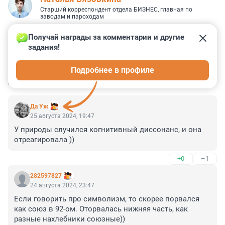
Старший корреспондент отдела БИЗНЕС, главная по
заводам и пароходам
Получай награды за комментарии и другие 
задания!
4
5
1
1
0
Подробнее в профиле
КОММЕНТАРИИ
15
Да Уж
25 августа 2024, 19:47
У природы случился когнитивный диссонанс, и она 
отреагировала ))
+0
–1
282597827
24 августа 2024, 23:47
Если говорить про символизм, то скорее порвался 
как союз в 92-ом. Оторвалась нижняя часть, как 
разные нахлебники союзные))