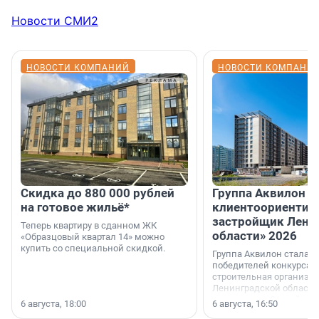
Новости СМИ2
НОВОСТИ КОМПАНИЙ
НОВОСТИ КОМПАНИ
Скидка до 880 000 рублей
Группа Аквилон 
на готовое жильё*
клиентоориентир
застройщик Лени
Теперь квартиру в сданном ЖК
области» 2026
«Образцовый квартал 14» можно
купить со специальной скидкой.
Группа Аквилон стала 
победителей конкурса 
строительная организа
Ленинградской области 
номинации «Самый
6 августа, 18:00
6 августа, 16:50
клиентоориентированн