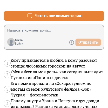
+0
–0
Читать все комментарии
Гость
Отправить
Войти
Кому признаются в любви, а кому разобьют
1
сердце: любовный гороскоп на август
«Меня бесила моя роль»: как сегодня выглядит
2
Пуговка из «Папиных дочек»
Его номинировали на «Оскар»: гуляем по
3
местам съемок культового фильма «Вор»
Чухрая — фоторепортаж
Почему внутри Урана и Нептуна идут дожди
4
из алмазов? Разгадка удивила даже ученых