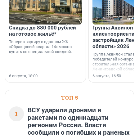
Скидка до 880 000 рублей
Группа Аквилон 
на готовое жильё*
клиентоориентир
застройщик Лени
Теперь квартиру в сданном ЖК
области» 2026
«Образцовый квартал 14» можно
купить со специальной скидкой.
Группа Аквилон стала 
победителей конкурса 
строительная организа
Ленинградской области 
номинации «Самый
6 августа, 18:00
6 августа, 16:50
клиентоориентированн
застройщик Ленинград
области».
ТОП 5
ВСУ ударили дронами и
1
ракетами по одиннадцати
регионам России. Власти
сообщили о погибших и раненых