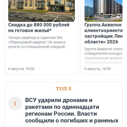
Скидка до 880 000 рублей
Группа Аквилон 
на готовое жильё*
клиентоориентир
застройщик Лени
Теперь квартиру в сданном ЖК
области» 2026
«Образцовый квартал 14» можно
купить со специальной скидкой.
Группа Аквилон стала 
победителей конкурса 
строительная организа
Ленинградской области 
номинации «Самый
6 августа, 18:00
6 августа, 16:50
клиентоориентированн
застройщик Ленинград
области».
ТОП 5
ВСУ ударили дронами и
1
ракетами по одиннадцати
регионам России. Власти
сообщили о погибших и раненых