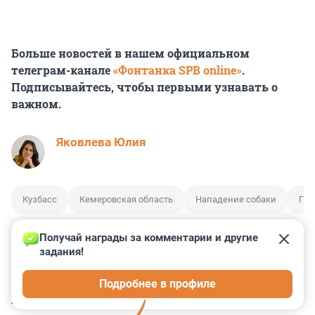
Больше новостей в нашем официальном
телеграм-канале
«Фонтанка SPB online»
.
Подписывайтесь, чтобы первыми узнавать о
важном.
Яковлева Юлия
Кузбасс
Кемеровская область
Нападение собаки
Гиб
Получай награды за комментарии и другие 
задания!
0
0
0
0
5
Подробнее в профиле
КОММЕНТАРИИ
9