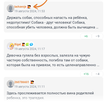
lachavoje
19 августа 2024, 11:53
Держать собак, способных напасть на ребёнка, 
недопустимо! Собака - друг человека! Собака, 
способная убить человека, должна быть вычищена из 
собачьей популяции. Собаки создавались для 
+6
–9
помощи человеку, а не для его убийства.
Rigel
19 августа 2024, 11:17
Девочка гуляла без взрослых, залезла на чужую 
частную собственность, погибла там от собаки, 
которая была на привязи, то есть целенаправленно 
полезла к собаке. Мне кажется или уголовное дело 
+16
–4
надо на родителей девочки заводить?
260786601
19 августа 2024, 11:11
Здесь прослеживается полностью вина родителей 
ребенка, это трагедия.
+13
–5