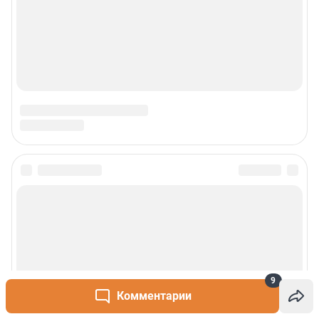
Наши мероприятия
О компании
Наши вакансии
Статистика канала в MAX
Все города сети
Проекты
Мобильное приложение
Google Play
App Store
9
Комментарии
App Gallery
RuStore