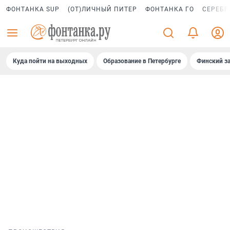
ФОНТАНКА SUP
(ОТ)ЛИЧНЫЙ ПИТЕР
ФОНТАНКА ГО
СЕРЕБР
Куда пойти на выходных
Образование в Петербурге
Финский за