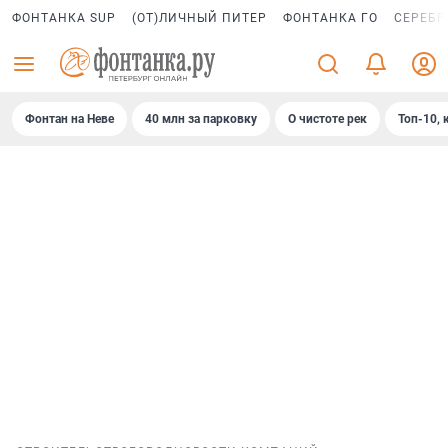
ФОНТАНКА SUP
(ОТ)ЛИЧНЫЙ ПИТЕР
ФОНТАНКА ГО
СЕРЕБР
Фонтан на Неве
40 млн за парковку
О чистоте рек
Топ-10, 