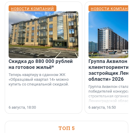
НОВОСТИ КОМПАНИЙ
НОВОСТИ КОМПАНИ
Скидка до 880 000 рублей
Группа Аквилон 
на готовое жильё*
клиентоориентир
застройщик Лени
Теперь квартиру в сданном ЖК
области» 2026
«Образцовый квартал 14» можно
купить со специальной скидкой.
Группа Аквилон стала 
победителей конкурса 
строительная организа
Ленинградской области 
номинации «Самый
6 августа, 18:00
6 августа, 16:50
клиентоориентированн
застройщик Ленинград
области».
ТОП 5