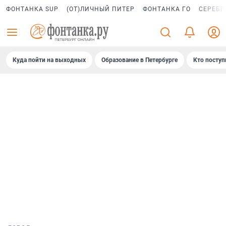
ФОНТАНКА SUP
(ОТ)ЛИЧНЫЙ ПИТЕР
ФОНТАНКА ГО
СЕРЕБР
Куда пойти на выходных
Образование в Петербурге
Кто поступ