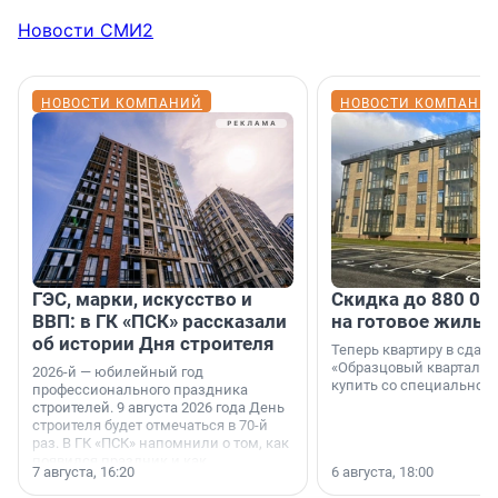
Новости СМИ2
НОВОСТИ КОМПАНИЙ
НОВОСТИ КОМПАНИ
ГЭС, марки, искусство и
Скидка до 880 00
ВВП: в ГК «ПСК» рассказали
на готовое жильё
об истории Дня строителя
Теперь квартиру в сда
«Образцовый квартал 1
2026-й — юбилейный год
купить со специальной 
профессионального праздника
строителей. 9 августа 2026 года День
строителя будет отмечаться в 70-й
раз. В ГК «ПСК» напомнили о том, как
появился праздник и как
7 августа, 16:20
6 августа, 18:00
поменялась роль строительства.