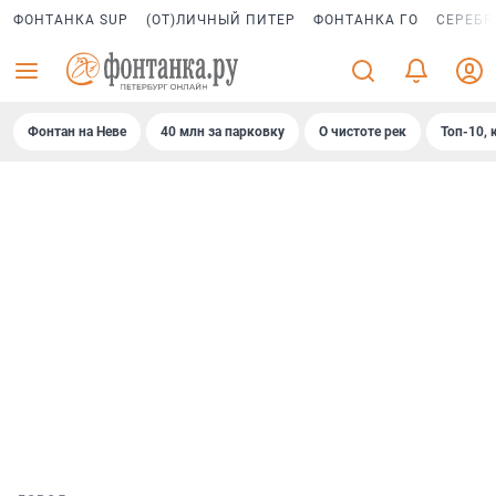
ФОНТАНКА SUP
(ОТ)ЛИЧНЫЙ ПИТЕР
ФОНТАНКА ГО
СЕРЕБР
Фонтан на Неве
40 млн за парковку
О чистоте рек
Топ-10, 