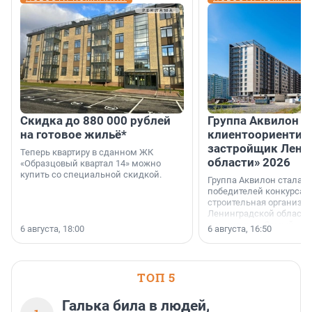
Скидка до 880 000 рублей
Группа Аквилон 
на готовое жильё*
клиентоориентир
застройщик Лени
Теперь квартиру в сданном ЖК
области» 2026
«Образцовый квартал 14» можно
купить со специальной скидкой.
Группа Аквилон стала 
победителей конкурса 
строительная организа
Ленинградской области 
номинации «Самый
6 августа, 18:00
6 августа, 16:50
клиентоориентированн
застройщик Ленинград
области».
ТОП 5
Галька била в людей,