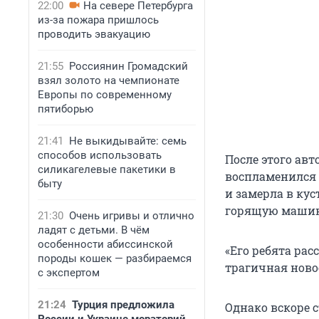
22:00
На севере Петербурга
из-за пожара пришлось
проводить эвакуацию
21:55
Россиянин Громадский
взял золото на чемпионате
Европы по современному
пятиборью
21:41
Не выкидывайте: семь
способов использовать
После этого авт
силикагелевые пакетики в
воспламенился 
быту
и замерла в кус
горящую машин
21:30
Очень игривы и отлично
ладят с детьми. В чём
особенности абиссинской
«Его ребята рас
породы кошек — разбираемся
трагичная новос
с экспертом
21:24
Турция предложила
Однако вскоре 