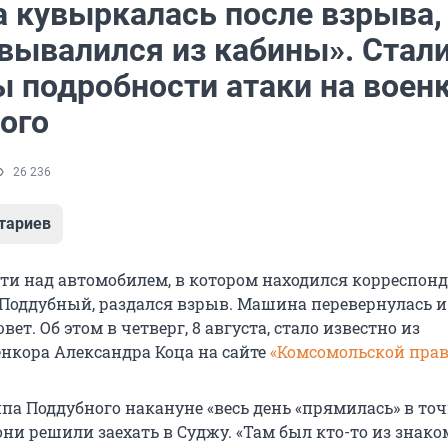
 кувыркалась после взрыва,
 вывалился из кабины». Стал
ы подробности атаки на воен
ого
26 236
тариев
сти над автомобилем, в котором находился корреспон
Поддубный, раздался взрыв. Машина перевернулась и
ет. Об этом в четверг, 8 августа, стало известно из
нкора Александра Коца на сайте
«Комсомольской пра
па Поддубного накануне «весь день «прямилась» в точ
они решили заехать в Суджу. «Там был кто-то из знак