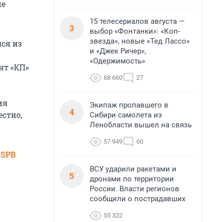
ие
15 телесериалов августа —
3
выбор «Фонтанки»: «Коп-
звезда», новые «Тед Лассо»
ся из
и «Джек Ричер»,
«Одержимость»
нт «КП»
68 660
27
ия
Экипаж пропавшего в
4
естно,
Сибири самолета из
Ленобласти вышел на связь
57 949
60
 SPB
ВСУ ударили ракетами и
5
дронами по территории
России. Власти регионов
сообщили о пострадавших
55 322