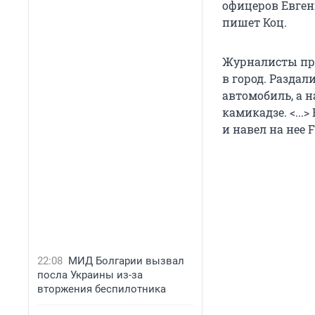
офицеров Евгени
пишет Коц.
Журналисты пра
в город. Разда
автомобиль, а н
камикадзе. <...
и навел на нее 
22:08
МИД Болгарии вызвал
посла Украины из-за
вторжения беспилотника