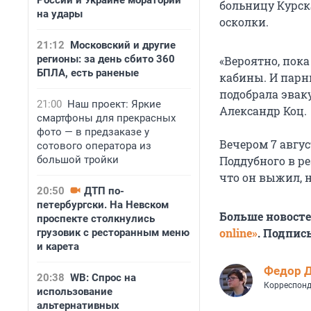
России и Украине мораторий
больницу Курск
на удары
осколки.
21:12
Московский и другие
регионы: за день сбито 360
«Вероятно, пок
БПЛА, есть раненые
кабины. И парни
подобрала эвак
21:00
Наш проект: Яркие
Александр Коц.
смартфоны для прекрасных
фото — в предзаказе у
Вечером 7 авгу
сотового оператора из
большой тройки
Поддубного в ре
что он выжил, 
20:50
ДТП по-
петербургски. На Невском
Больше новост
проспекте столкнулись
online»
. Подпис
грузовик с ресторанным меню
и карета
Федор 
20:38
WB: Спрос на
Корреспонд
использование
альтернативных