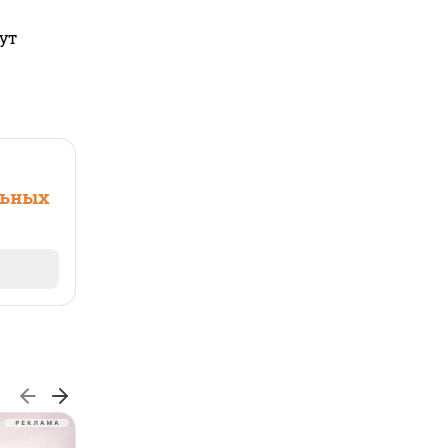
ут
льных