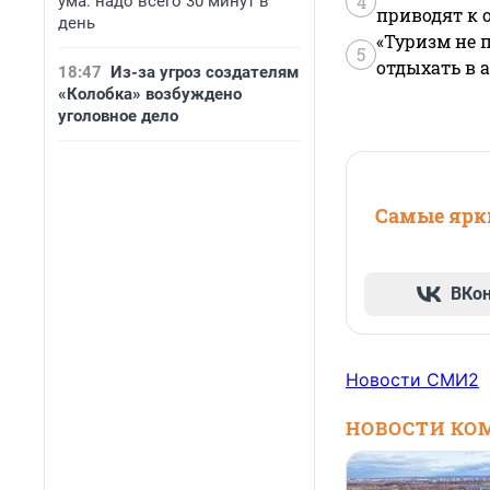
4
ума: надо всего 30 минут в
приводят к 
день
«Туризм не 
5
отдыхать в а
18:47
Из-за угроз создателям
«Колобка» возбуждено
уголовное дело
Самые ярки
ВКо
Новости СМИ2
НОВОСТИ КО