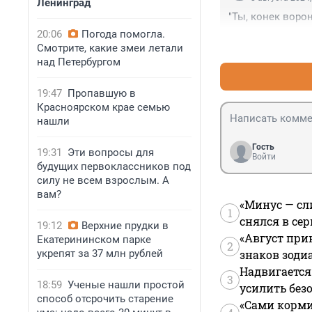
Ленинград
"Ты, конек ворон
20:06
Погода помогла.
Смотрите, какие змеи летали
над Петербургом
19:47
Пропавшую в
Красноярском крае семью
нашли
Гость
19:31
Эти вопросы для
Войти
будущих первоклассников под
силу не всем взрослым. А
вам?
«Минус — сл
1
снялся в се
19:12
Верхние прудки в
«Август при
Екатерининском парке
2
укрепят за 37 млн рублей
знаков зоди
Надвигается
3
18:59
Ученые нашли простой
усилить без
способ отсрочить старение
«Сами корми