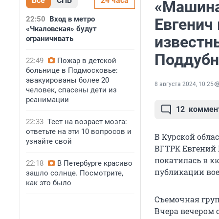
Все
СПБ
24 часа
«Машина
22:50
Вход в метро
Евгенич
«Чкаловская» будут
известн
ограничивать
Поддубн
22:49
Пожар в детской
больнице в Подмосковье:
эвакуированы более 20
8 августа 2024, 10:25
человек, спасены дети из
реанимации
12
коммен
22:33
Тест на возраст мозга:
ответьте на эти 10 вопросов и
В Курской обла
узнайте свой
ВГТРК Евгений 
покатилась в кюв
22:18
В Петербурге красиво
публикации вое
зашло солнце. Посмотрите,
как это было
Съемочная груп
Вчера вечером 