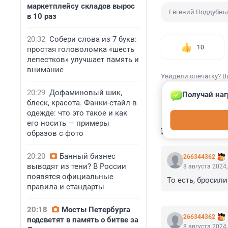
маркетплейсу складов вырос
Евгений Поддубн
в 10 раз
20:32
Собери слова из 7 букв:
10
простая головоломка «шесть
лепестков» улучшает память и
внимание
Увидели опечатку? В
20:29
Дофаминовый шик,
Получай наг
блеск, красота. Фанки-стайл в
одежде: что это такое и как
его носить — примеры
КОММЕНТАР
образов с фото
20:20
Банный бизнес
266344362
выводят из тени? В России
8 августа 2024,
появятся официальные
То есть, бросили
правила и стандарты
20:18
Мосты Петербурга
266344362
подсветят в память о битве за
8 августа 2024,