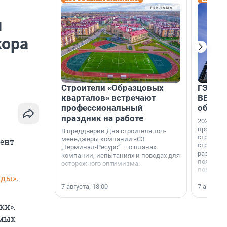
и
кора
Строители «Образцовых
ГЭС, м
кварталов» встречают
ВВП: в
профессиональный
об ист
праздник на работе
2026-й —
професси
В преддверии Дня строителя топ-
строителе
менеджеры компании «СЗ
дент
строителя
„Терминал-Ресурс“ — о планах
раз. В ГК
компании, испытаниях и поводах для
появился
осторожного оптимизма.
поменяла
вды»
.
7 августа, 18:00
7 августа,
ки».
омых