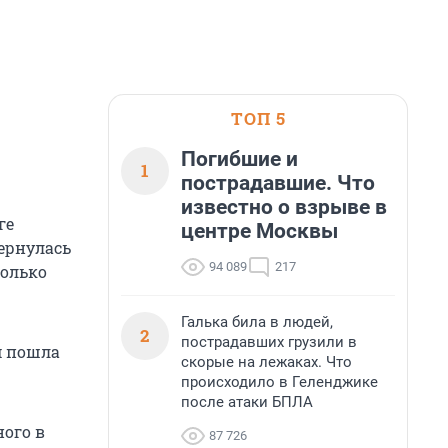
ТОП 5
Погибшие и
1
пострадавшие. Что
известно о взрыве в
ге
центре Москвы
ернулась
94 089
217
только
Галька била в людей,
2
пострадавших грузили в
м пошла
скорые на лежаках. Что
происходило в Геленджике
после атаки БПЛА
ного в
87 726