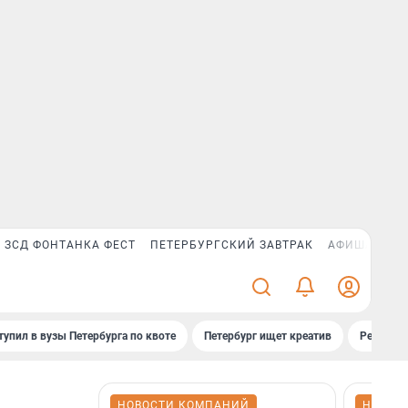
ЗСД ФОНТАНКА ФЕСТ
ПЕТЕРБУРГСКИЙ ЗАВТРАК
АФИША PLUS
тупил в вузы Петербурга по квоте
Петербург ищет креатив
Рейтинги
НОВОСТИ КОМПАНИЙ
НОВОС