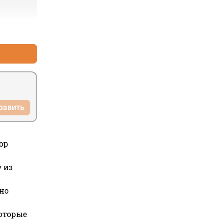
+1
–0
равить
ор
 из
но
которые