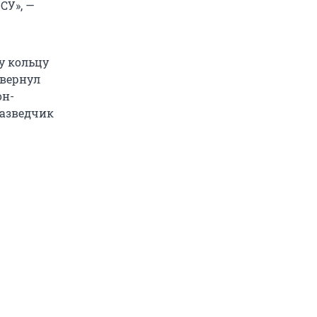
СУ», —
у кольцу
звернул
он-
разведчик