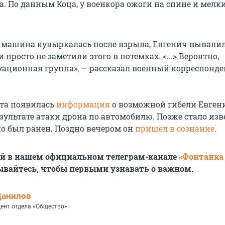
а. По данным Коца, у военкора ожоги на спине и мелк
а машина кувыркалась после взрыва, Евгенич вывалил
 просто не заметили этого в потемках. <...> Вероятно,
уационная группа», — рассказал военный корреспонде
ста появилась
информация
о возможной гибели Евген
зультате атаки дрона по автомобилю. Позже стало изв
но был ранен. Поздно вечером он
пришел в сознание
.
ей в нашем официальном телеграм-канале
«Фонтанка
ывайтесь, чтобы первыми узнавать о важном.
Данилов
ент отдела «Общество»