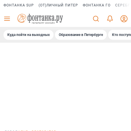
ФОНТАНКА SUP
(ОТ)ЛИЧНЫЙ ПИТЕР
ФОНТАНКА ГО
СЕРЕБР
Куда пойти на выходных
Образование в Петербурге
Кто поступ