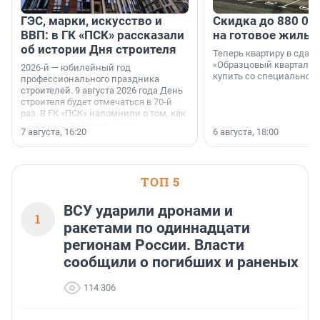
ГЭС, марки, искусство и
Скидка до 880 00
ВВП: в ГК «ПСК» рассказали
на готовое жильё
об истории Дня строителя
Теперь квартиру в сда
«Образцовый квартал 1
2026-й — юбилейный год
купить со специальной 
профессионального праздника
строителей. 9 августа 2026 года День
строителя будет отмечаться в 70-й
раз. В ГК «ПСК» напомнили о том, как
появился праздник и как
7 августа, 16:20
6 августа, 18:00
поменялась роль строительства.
ТОП 5
ВСУ ударили дронами и
1
ракетами по одиннадцати
регионам России. Власти
сообщили о погибших и раненых
114 306