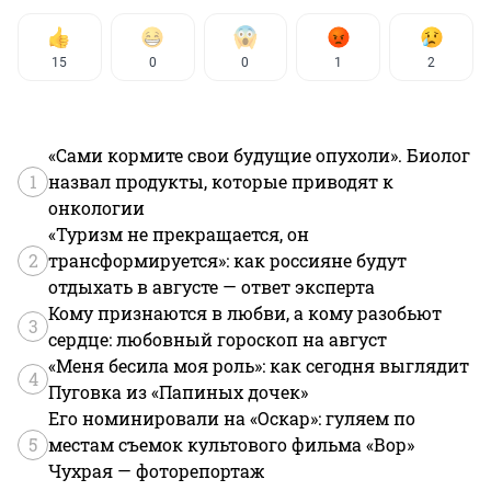
15
0
0
1
2
«Сами кормите свои будущие опухоли». Биолог
1
назвал продукты, которые приводят к
онкологии
«Туризм не прекращается, он
2
трансформируется»: как россияне будут
отдыхать в августе — ответ эксперта
Кому признаются в любви, а кому разобьют
3
сердце: любовный гороскоп на август
«Меня бесила моя роль»: как сегодня выглядит
4
Пуговка из «Папиных дочек»
Его номинировали на «Оскар»: гуляем по
5
местам съемок культового фильма «Вор»
Чухрая — фоторепортаж