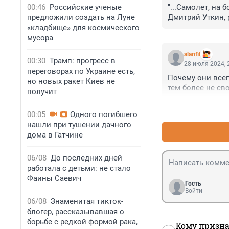
00:46
Российские ученые
"...Самолет, на
предложили создать на Луне
Дмитрий Уткин, р
«кладбище» для космического
летел, летел, об 
мусора
alanfil
00:30
Трамп: прогресс в
28 июля 2024, 
переговорах по Украине есть,
Почему они всег
но новых ракет Киев не
тем более не сво
получит
00:05
Одного погибшего
нашли при тушении дачного
дома в Гатчине
06/08
До последних дней
работала с детьми: не стало
Фаины Саевич
Гость
Войти
06/08
Знаменитая тикток-
блогер, рассказывавшая о
борьбе с редкой формой рака,
Кому призна