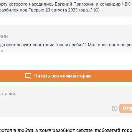
 борту которого находились Евгений Пригожин и командир ЧВК «
азбился под Тверью 23 августа 2023 года..." (С)

воздух ударился и - "разбился" :))
20:54
да используют сочетание "наших ребят"? Мне они точно не реб
и...
Читать все комментарии
Отп
ются в любви, а кому разобьют сердце: любовный гор