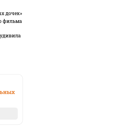
ых дочек»
го фильма
 удивила
льных