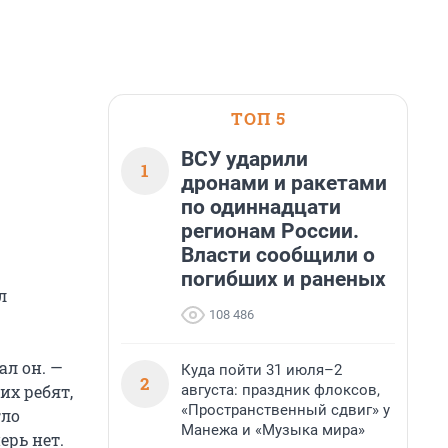
ТОП 5
ВСУ ударили
1
дронами и ракетами
по одиннадцати
регионам России.
Власти сообщили о
погибших и раненых
л
108 486
ал он. —
Куда пойти 31 июля–2
2
августа: праздник флоксов,
их ребят,
«Пространственный сдвиг» у
гло
Манежа и «Музыка мира»
ерь нет.