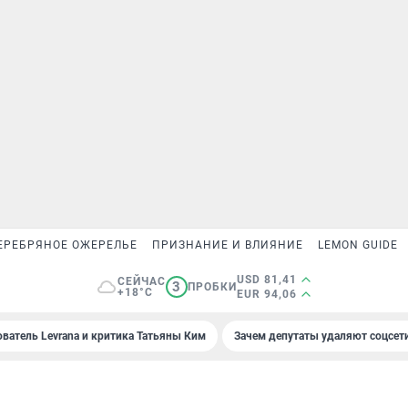
ЕРЕБРЯНОЕ ОЖЕРЕЛЬЕ
ПРИЗНАНИЕ И ВЛИЯНИЕ
LEMON GUIDE
USD 81,41
СЕЙЧАС
3
ПРОБКИ
+18°C
EUR 94,06
ователь Levrana и критика Татьяны Ким
Зачем депутаты удаляют соцсет