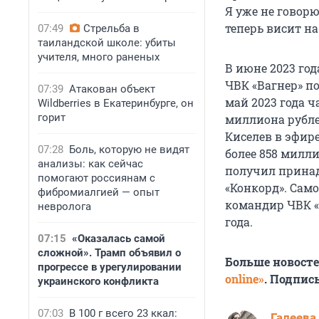
Я уже не говор
теперь висит на
07:49
Стрельба в
таиландской школе: убиты
учителя, много раненых
В июне 2023 го
ЧВК «Вагнер» по
07:39
Атакован объект
май 2023 года 
Wildberries в Екатеринбурге, он
горит
миллиона рубле
Киселев в эфире
07:28
Боль, которую не видят
более 858 милл
анализы: как сейчас
получил прина
помогают россиянам с
«Конкорд». Сам
фибромиалгией — опыт
командир ЧВК 
невролога
года.
07:15
«Оказалась самой
сложной». Трамп объявил о
Больше новост
прогрессе в урегулировании
online»
. Подпис
украинского конфликта
07:03
В 100 г всего 23 ккал:
Галеева