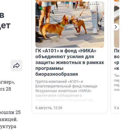
в
дет
ГК «А101» и фонд «НИКА»
Петер
объединяют усилия для
возвр
защиты животных в рамках
«раскл
программы
«книж
биоразнообразия
Технолог
перестае
гнер»,
Группа компаний «А101» и
переходи
Благотворительный фонд помощи
rs 28
повседне
бездомным животным «НИКА»
заключили соглашение о
стратегическом сотрудничестве.
6 августа, 12:26
5 августа,
рошли 25
аницей.
руктура