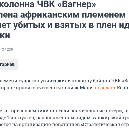
 колонна ЧВК «Вагнер»
лена африканским племенем 
ет убитых и взятых в плен и
тки
37 239
тариев
лемени туарегов уничтожили колонну бойцов ЧВК «Ва
тороне правительственных войск Мали,
передает
Reute
ате которых наемники понесли значительные потери, п
роде Тинзауатен, расположенном рядом с алжирской гр
ается на организацию повстанцев «Стратегическая ст