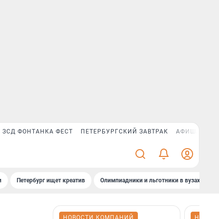
ЗСД ФОНТАНКА ФЕСТ
ПЕТЕРБУРГСКИЙ ЗАВТРАК
АФИША PLUS
и
Петербург ищет креатив
Олимпиадники и льготники в вузах СПб
НОВОСТИ КОМПАНИЙ
НОВОС