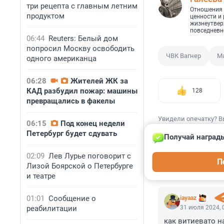
три рецепта с главным летним
Отношения 
продуктом
ценности и 
жизнеутве
повседневн
06:44
Reuters: Белый дом
попросил Москву освободить
ЧВК Вагнер
М
одного американца
06:28
Жителей ЖК за
КАД разбудил пожар: машины
128
превращались в факелы
Увидели опечатку? В
06:15
Под конец недели
Петербург будет сдувать
Получай награды
02:09
Лев Лурье поговорит с
П
Лизой Боярской о Петербурге
КОММЕНТАР
и театре
01:01
Сообщение о
iayaaz
реабилитации
31 июля 2024, 
как витиевато на