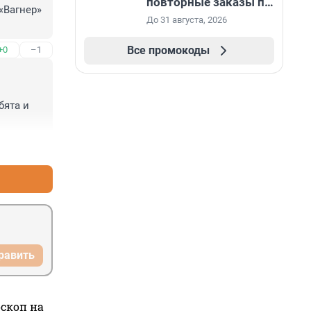
повторные заказы по
Вагнер» 
промокоду НАБЕРИ
До 31 августа, 2026
Все промокоды
+0
–1
ята и 
+12
–2
равить
оскоп на