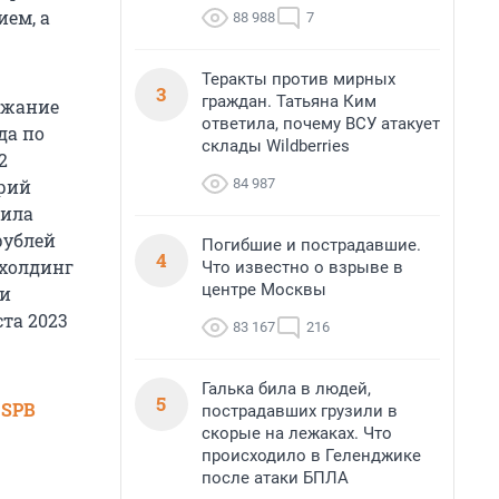
ем, а
88 988
7
Теракты против мирных
3
граждан. Татьяна Ким
ержание
ответила, почему ВСУ атакует
да по
склады Wildberries
2
84 987
трий
чила
рублей
Погибшие и пострадавшие.
4
холдинг
Что известно о взрыве в
центре Москвы
 и
ста 2023
83 167
216
Галька била в людей,
5
 SPB
пострадавших грузили в
скорые на лежаках. Что
происходило в Геленджике
после атаки БПЛА