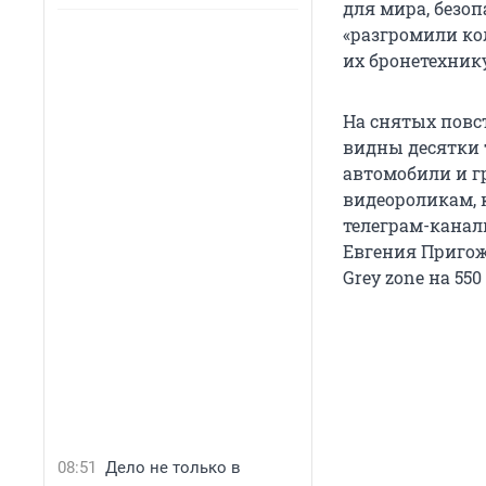
для мира, безоп
«разгромили ко
их бронетехнику
На снятых повс
видны десятки 
автомобили и г
видеороликам, 
телеграм-канал
Евгения Пригож
Grey zone на 55
08:51
Дело не только в