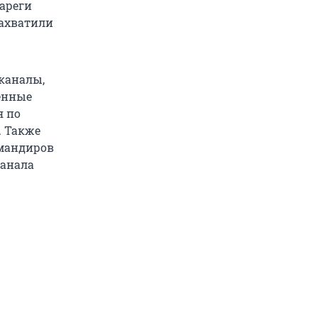
уареги
захватили
каналы,
енные
я по
. Также
омандиров
канала