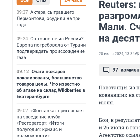
Все
СПБ
24 часа
Reuters:
09:37
Актера, сыгравшего
разгром
Лермонтова, осудили на три
Мали. Сч
года
на деся
09:24
Он точно не из России?
Европа потребовала от Турции
подтверждать происхождение
28 июля 2024, 13:34
газа
97
коммен
09:12
Очаги пожаров
локализованы, большинство
товаров целы. Что известно
Повстанцы из п
об атаке на склад Wildberries в
воевавших на с
Екатеринбурге
июля.
09:02
«Фонтанка» приглашает
на заседание клуба
Бои, в результ
«Ресторатор»: «Итоги
и 26 июля в го
полугодия: кризис и
Агентство ссыл
возможности»