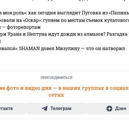
а моя роль»: как сегодня выглядит Пуговка из «Папин
овали на «Оскар»: гуляем по местам съемок культово
я — фоторепортаж
ри Урана и Нептуна идут дожди из алмазов? Разгадка
х
евался»: SHAMAN довел Мизулину — что он натворил
ПРИСОЕДИНИТЬСЯ
е фото и видео дня — в наших группах в социа
сетях
нтакте
Телеграм
Дзен