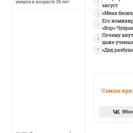
1
умерла в возрасте 26 лет
август
2
«Меня бесил
Его номинир
3
«Вор» Чухра
Почему внут
4
даже учены
5
«Дед разбуш
Самые ярки
ВКо