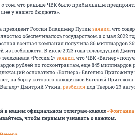
ю о том, что раньше ЧВК было прибыльным предприяти
 шее у нашего бюджета».
да президент России Владимир Путин
заявил
, что сод
лностью обеспечивалось государством, а с мая 2022 го
частная военная компания получила 86 миллиардов 26
й из госбюджета. В июле 2023 года телеведущий Дми
 телеканала «Россия 1»
заявил
, что ЧВК «Вагнер» полу
иардов рублей по госконтрактам, еще 845 миллиардов 
длежащий основателю «Вагнера» Евгению Пригожину 
олет, на борту которого находились Евгений Пригожин
«Вагнер» Дмитрий Уткин,
разбился
под Тверью 23 авгу
ей в нашем официальном телеграм-канале
«Фонтанка
ывайтесь, чтобы первыми узнавать о важном.
 Венера