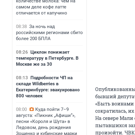
количестве молока: чем на
самом деле кофе латте
отличается от капучино
08:38
За ночь над
российскими регионами сбито
более 200 БПЛА
08:26
Циклон понижает
температуру в Петербурге. В
Москве же за 30
08:13
Подробности ЧП на
складе Wildberries в
Опубликованны
Екатеринбурге: эвакуировано
800 человек
бывший депутат
«Быть воинами 
08:00
Куда пойти 7–9
сократилась, их
августа: «Пикник „Афиши“»,
На севере Мали
песни «Короля и Шута» в
пытавшихся зах
Ледовом, день рождения
произойти. ЧВК
Зощенко и кубинские марки