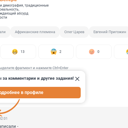
и демография, традиционные
реальность,
рждающий абсурд
ости
али
Африканские племена
Олег Царев
Евгений Пригожин
13
2
0
ыделите фрагмент и нажмите Ctrl+Enter
 за комментарии и другие задания!
одробнее в профиле
ИИ
97
02:01
писали - 
