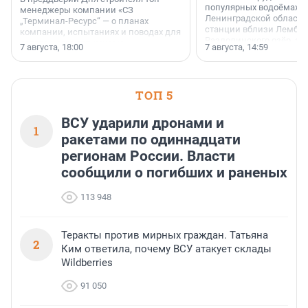
популярных водоёмах
менеджеры компании «СЗ
Ленинградской области
„Терминал-Ресурс“ — о планах
станции вблизи Лембол
компании, испытаниях и поводах для
Раздолинского озёр, а 
осторожного оптимизма.
7 августа, 18:00
7 августа, 14:59
недалеко от Большого Т
водопада.
ТОП 5
ВСУ ударили дронами и
1
ракетами по одиннадцати
регионам России. Власти
сообщили о погибших и раненых
113 948
Теракты против мирных граждан. Татьяна
2
Ким ответила, почему ВСУ атакует склады
Wildberries
91 050