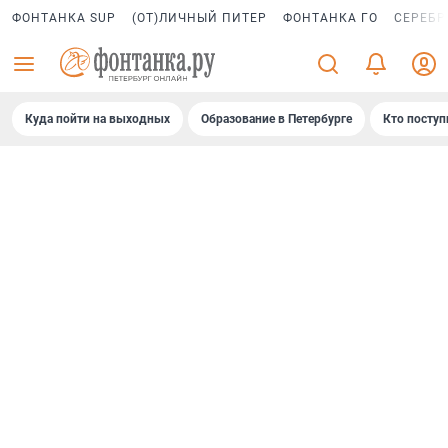
ФОНТАНКА SUP
(ОТ)ЛИЧНЫЙ ПИТЕР
ФОНТАНКА ГО
СЕРЕБР
Куда пойти на выходных
Образование в Петербурге
Кто поступ