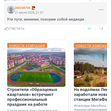
280240706
21 июля 2024, 21:37
Ути пути, мимими, покорми собой медведя.
+1
–2
ОТВЕТИТЬ
НОВОСТИ КОМПАНИЙ
НОВОСТИ КОМПАНИ
Строители «Образцовых
На водоёмах Лен
кварталов» встречают
заработали новы
профессиональный
станции МегаФон
праздник на работе
Инженеры МегаФона ус
телеком-оборудование 
В преддверии Дня строителя топ-