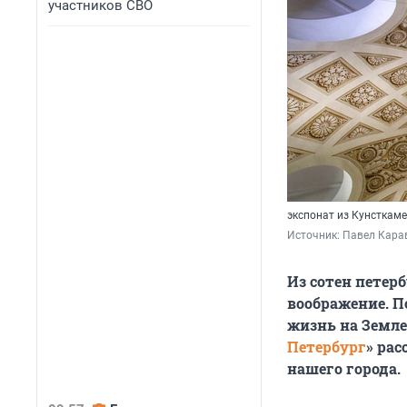
участников СВО
экспонат из Кунсткам
Источник: 
Павел Кара
Из сотен петер
воображение. П
жизнь на Земле 
Петербург
» ра
нашего города.