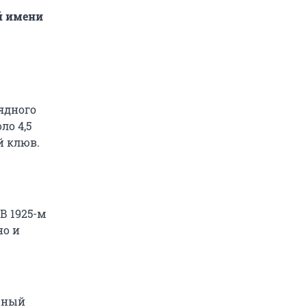
й имени
ядного
ло 4,5
й клюв.
В 1925-м
но и
чный