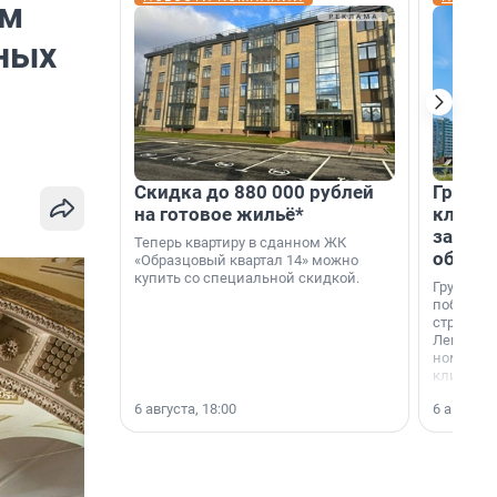
им
чных
Скидка до 880 000 рублей
Группа
на готовое жильё*
клиен
застро
Теперь квартиру в сданном ЖК
област
«Образцовый квартал 14» можно
купить со специальной скидкой.
Группа А
победите
строител
Ленингра
номинац
клиенто
застройщ
6 августа, 18:00
6 августа,
области»