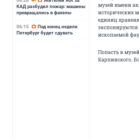
06:28
Жителей ЖК за
музей имени ак
КАД разбудил пожар: машины
исторических м
превращались в факелы
единиц хранени
06:15
Под конец недели
экспонируются б
Петербург будет сдувать
ископаемой фа
Попасть в музе
Карпинского. Б