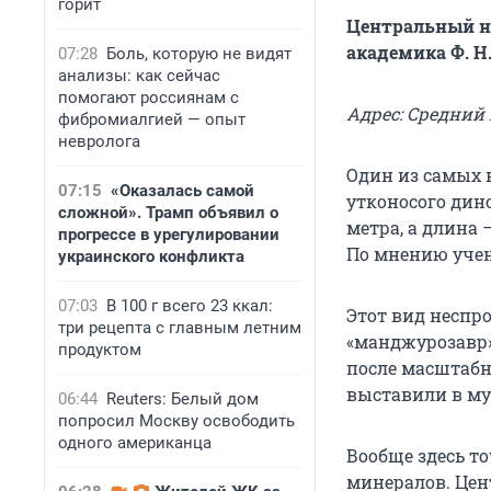
горит
Центральный н
академика Ф. Н
07:28
Боль, которую не видят
анализы: как сейчас
помогают россиянам с
Адрес: Средний п
фибромиалгией — опыт
невролога
Один из самых 
07:15
«Оказалась самой
утконосого дино
сложной». Трамп объявил о
метра, а длина
прогрессе в урегулировании
По мнению учены
украинского конфликта
07:03
В 100 г всего 23 ккал:
Этот вид неспр
три рецепта с главным летним
«манджурозавр».
продуктом
после масштабн
выставили в муз
06:44
Reuters: Белый дом
попросил Москву освободить
одного американца
Вообще здесь т
минералов. Цен