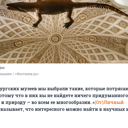
еры
вашкин / «Фонтанка.ру»
бургских музеев мы выбрали такие, которые потряса
отому что в них вы не найдете ничего придуманного
и природу — во всем ее многообразии. «
(От)Личный
ссказывает, что интересного можно найти в научных 