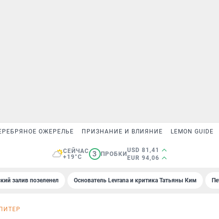
ЕРЕБРЯНОЕ ОЖЕРЕЛЬЕ
ПРИЗНАНИЕ И ВЛИЯНИЕ
LEMON GUIDE
USD 81,41
СЕЙЧАС
3
ПРОБКИ
+19°C
EUR 94,06
кий залив позеленел
Основатель Levrana и критика Татьяны Ким
Пе
ПИТЕР