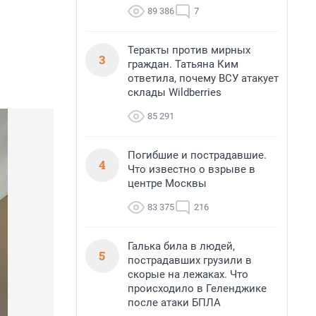
89 386
7
Теракты против мирных
3
граждан. Татьяна Ким
ответила, почему ВСУ атакует
склады Wildberries
85 291
Погибшие и пострадавшие.
4
Что известно о взрыве в
центре Москвы
83 375
216
Галька била в людей,
5
пострадавших грузили в
скорые на лежаках. Что
происходило в Геленджике
после атаки БПЛА