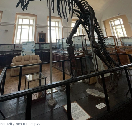
вантей / «Фонтанка.ру»