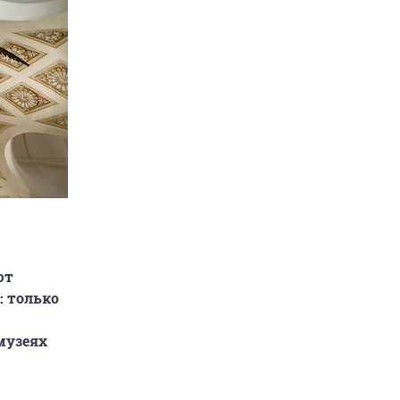
ют
: только
музеях