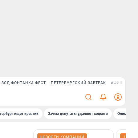
ЗСД ФОНТАНКА ФЕСТ
ПЕТЕРБУРГСКИЙ ЗАВТРАК
АФИША PLUS
тербург ищет креатив
Зачем депутаты удаляют соцсети
Олимпиадни
НОВОСТИ КОМПАНИЙ
НОВОС