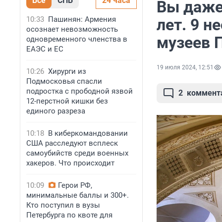
Все
СПБ
24 часа
Вы даже
10:33
Пашинян: Армения
лет. 9 
осознает невозможность
музеев 
одновременного членства в
ЕАЭС и ЕС
19 июля 2024, 12:51
10:26
Хирурги из
Подмосковья спасли
подростка с прободной язвой
2
коммент
12-перстной кишки без
единого разреза
10:18
В киберкомандовании
США расследуют всплеск
самоубийств среди военных
хакеров. Что происходит
10:09
Герои РФ,
минимальные баллы и 300+.
Кто поступил в вузы
Петербурга по квоте для