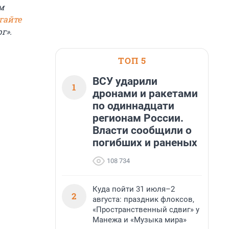
м
гайте
г».
ТОП 5
ВСУ ударили
1
дронами и ракетами
по одиннадцати
регионам России.
Власти сообщили о
погибших и раненых
108 734
Куда пойти 31 июля–2
2
августа: праздник флоксов,
«Пространственный сдвиг» у
Манежа и «Музыка мира»