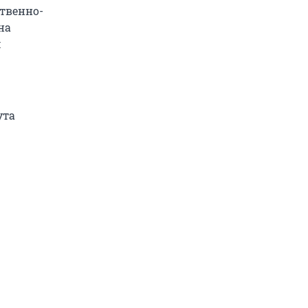
твенно-
на
м
ута