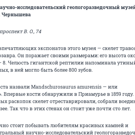
аучно-исследовательский геологоразведочный музе
. Чернышева
роспект В. О., 74
впечатляющих экспонатов этого музея — скелет траво
завра. Он поражает своими размерами: его высота око
 — 8. Челюсть гигантской рептилии напоминала утины
х, в ней могло быть более 800 зубов.
оста назвали Mandschurosaurus amurensis — или
 Впервые кости обнаружили в Приамурье в 1859 году. 
ых раскопок скелет отреставрировали, собрали воеди
ее. Так что в этих стенах он стоит уже почти сто лет.
очно стоит побывать любителям красивых камней и
тральный научно-исследовательский геологоразведо