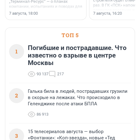
строителя будет отмечат
„Терминал-Ресурс“ — о планах
раз. В ГК «ПСК» напомни
компании, испытаниях и поводах для
появился праздник и к
осторожного оптимизма.
7 августа, 18:00
7 августа, 16:20
поменялась роль строит
ТОП 5
Погибшие и пострадавшие. Что
1
известно о взрыве в центре
Москвы
93 137
217
Галька била в людей, пострадавших грузили
2
в скорые на лежаках. Что происходило в
Геленджике после атаки БПЛА
86 913
15 телесериалов августа — выбор
3
«Фонтанки»: «Коп-звезда», новые «Тед