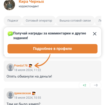
Кира Черных
корреспондент
Поджог
Сотовый оператор
Вышка сотовой связи
Лени
Получай награды за комментарии и другие 
задания!
0
0
0
1
0
Подробнее в профиле
КОММЕНТАРИИ
3
Pravda178
18 июля 2024, 11:22
Опять обманули на деньги!
+2
–0
гденковская
18 июля 2024, 10:55
Там не было камер?