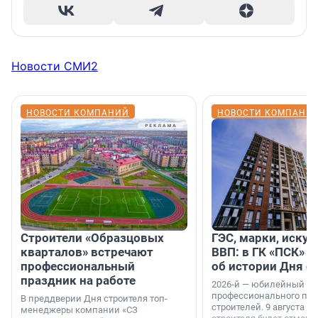
Новости СМИ2
НОВОСТИ КОМПАНИЙ
НОВОСТИ КОМПАНИ
Строители «Образцовых
ГЭС, марки, искус
кварталов» встречают
ВВП: в ГК «ПСК» р
профессиональный
об истории Дня с
праздник на работе
2026-й — юбилейный го
профессионального пр
В преддверии Дня строителя топ-
строителей. 9 августа 2
менеджеры компании «СЗ