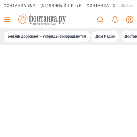
ФОНТАНКА SUP
(ОТ)ЛИЧНЫЙ ПИТЕР
ФОНТАНКА ГО
СЕРЕБР
Бензин дорожает — гибриды возвращаются
Дом Радио
Достав