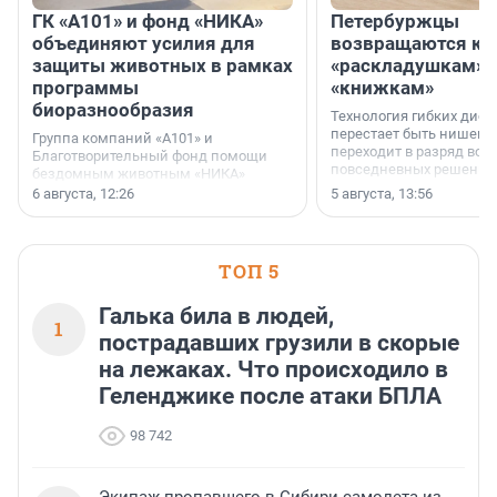
ГК «А101» и фонд «НИКА»
Петербуржцы
объединяют усилия для
возвращаются к
защиты животных в рамках
«раскладушкам» 
программы
«книжкам»
биоразнообразия
Технология гибких дисп
перестает быть нишевы
Группа компаний «А101» и
переходит в разряд вос
Благотворительный фонд помощи
повседневных решений
бездомным животным «НИКА»
заключили соглашение о
6 августа, 12:26
5 августа, 13:56
стратегическом сотрудничестве.
ТОП 5
Галька била в людей,
1
пострадавших грузили в скорые
на лежаках. Что происходило в
Геленджике после атаки БПЛА
98 742