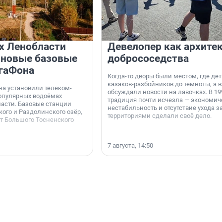
х Ленобласти
Девелопер как архите
 новые базовые
добрососедства
гаФона
Когда-то дворы были местом, где дет
казаков-разбойников до темноты, а 
а установили телеком-
обсуждали новости на лавочках. В 19
опулярных водоёмах
традиция почти исчезла — экономич
асти. Базовые станции
нестабильность и отсутствие ухода з
ого и Раздолинского озёр,
территориями сделали своё дело.
от Большого Тосненского
7 августа, 14:50