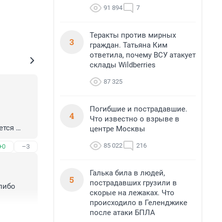
91 894
7
Теракты против мирных
3
граждан. Татьяна Ким
ответила, почему ВСУ атакует
склады Wildberries
87 325
Погибшие и пострадавшие.
4
Что известно о взрыве в
тся 

центре Москвы
 
85 022
216
+0
–3
нта РФ
Галька била в людей,
5
пострадавших грузили в
либо 
скорые на лежаках. Что
происходило в Геленджике
после атаки БПЛА
+3
–0