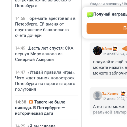
встречаются на вывесках в
Увидели опечатку? В
Петербурге
Получай награды
14:58
Горе-мать арестовали в
Петербурге. Ей вменяют
П
опустошение банковского
КОММЕНТАР
счета дочери
14:49
Шесть лет спустя: СКА
ixform
вернул Мироманова из
12 июля 2024, 
Северной Америки
подумайте ещё ра
можете нажать в 
14:47
«Угадай правила игры».
можете заблочит
Чего ждет рынок новостроек
и я подскажу чт
Петербурга на пороге второго
пропаганды Пент
полугодия
Эд Хэммет
12 июля 2024, 
14:38
Такого не было
А вот это может 
никогда. В Петербурге —
реальной альтер
историческая дата
14:29
«Я выглядела