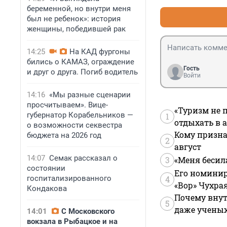
беременной, но внутри меня
был не ребенок»: история
женщины, победившей рак
14:25
На КАД фургоны
бились о КАМАЗ, ограждение
Гость
и друг о друга. Погиб водитель
Войти
14:16
«Мы разные сценарии
просчитываем». Вице-
«Туризм не 
губернатор Корабельников —
1
отдыхать в а
о возможности секвестра
Кому призна
бюджета на 2026 год
2
август
14:07
Семак рассказал о
3
«Меня бесил
состоянии
Его номинир
госпитализированного
4
«Вор» Чухра
Кондакова
Почему внут
5
даже учены
14:01
С Московского
вокзала в Рыбацкое и на