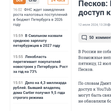
Все
СПБ
24 часа
Песков:
16:02
ФНС ждет замедления
доступ 
роста налоговых поступлений
в бюджет Петербурга в 2026
году
12 июля 2024, 13:28
15:59
В Смольном назвали
50
коммен
среднюю зарплату
петербуржцев в 2027 году
В России не со
15:55
Ленобласть
Возможные непо
перетягивает покупателей
пятницу, 12 ию
новостроек у Петербурга. Рост
Песков.
за год на 73%
15:51
Дело на 4,3 миллиарда
По словам Дмит
рублей. Бывший владелец
доступ к YouTu
дома Cartier получил 9,5 года
могут быть свя
строгого режима
не обновляли бо