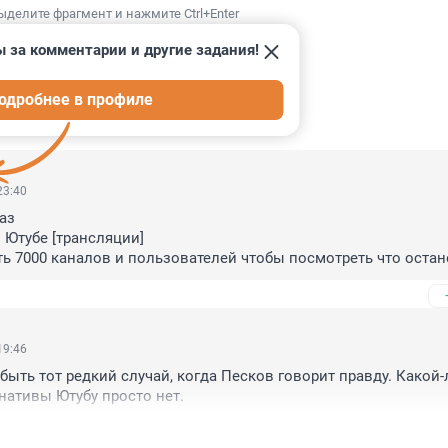
ыделите фрагмент и нажмите Ctrl+Enter
 за комментарии и другие задания!
одробнее в профиле
ИИ
50
23:40
з 

Ютубе [трансляции] 

ь 7000 каналов и пользователей чтобы посмотреть что остане
о останется - оболочка под которую запилили персонификацию
агона .. глупо защищать Пентагон на посту спикера Президе
19:46
быть тот редкий случай, когда Песков говорит правду. Какой-
нативы Ютубу просто нет.