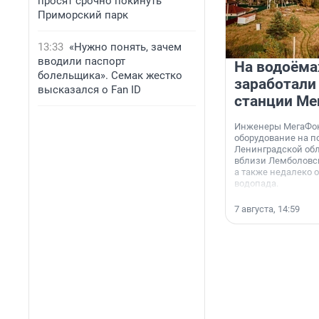
просят срочно покинуть
Приморский парк
13:33
«Нужно понять, зачем
вводили паспорт
На водоёма
болельщика». Семак жестко
заработали
высказался о Fan ID
станции Ме
Инженеры МегаФон
оборудование на п
Ленинградской обл
вблизи Лемболовск
а также недалеко 
водопада.
7 августа, 14:59