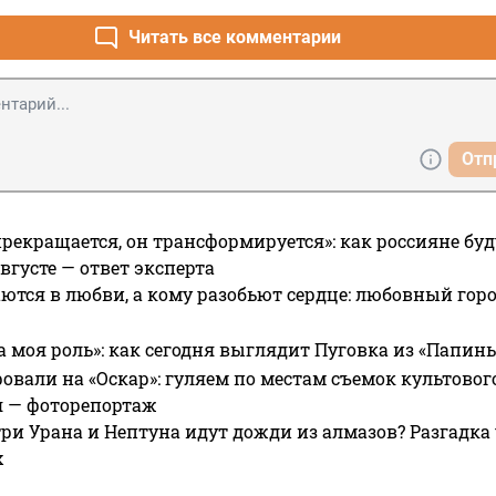
Читать все комментарии
Отп
прекращается, он трансформируется»: как россияне буд
вгусте — ответ эксперта
ются в любви, а кому разобьют сердце: любовный гор
а моя роль»: как сегодня выглядит Пуговка из «Папин
овали на «Оскар»: гуляем по местам съемок культово
я — фоторепортаж
ри Урана и Нептуна идут дожди из алмазов? Разгадка
х