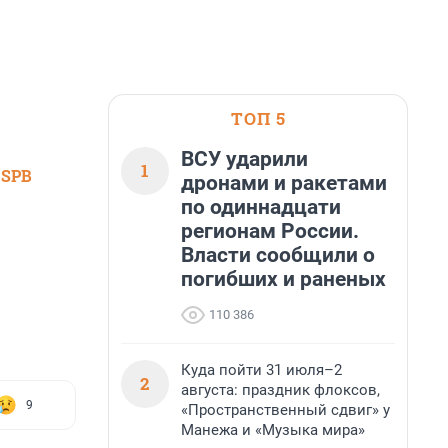
ТОП 5
ВСУ ударили
1
 SPB
дронами и ракетами
по одиннадцати
регионам России.
Власти сообщили о
погибших и раненых
110 386
Куда пойти 31 июля–2
2
августа: праздник флоксов,
9
«Пространственный сдвиг» у
Манежа и «Музыка мира»