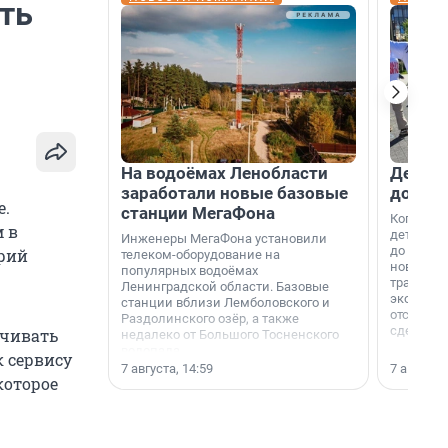
ть
На водоёмах Ленобласти
Девело
заработали новые базовые
добро
e.
станции МегаФона
Когда-то
 в
дети игр
Инженеры МегаФона установили
до темно
трий
телеком-оборудование на
новости н
популярных водоёмах
традиция
Ленинградской области. Базовые
экономич
станции вблизи Лемболовского и
отсутств
Раздолинского озёр, а также
сделали 
ичивать
недалеко от Большого Тосненского
водопада.
к сервису
7 августа, 14:59
7 августа,
которое