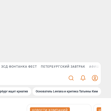
ЗСД ФОНТАНКА ФЕСТ
ПЕТЕРБУРГСКИЙ ЗАВТРАК
АФИША PLUS
рбург ищет креатив
Основатель Levrana и критика Татьяны Ким
Зач
НОВОСТИ КОМПАНИЙ
НОВОС