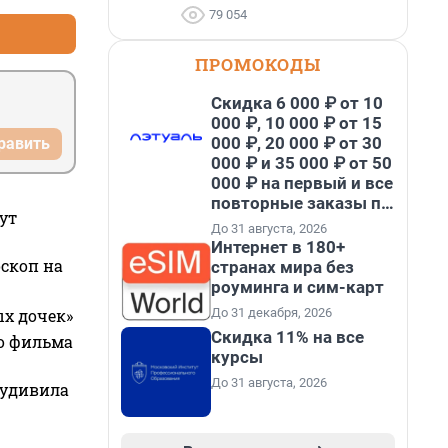
79 054
ПРОМОКОДЫ
Скидка 6 000 ₽ от 10
000 ₽, 10 000 ₽ от 15
000 ₽, 20 000 ₽ от 30
равить
000 ₽ и 35 000 ₽ от 50
000 ₽ на первый и все
повторные заказы по
ут
промокоду НАБЕРИ
До 31 августа, 2026
Интернет в 180+
оскоп на
странах мира без
роуминга и сим-карт
До 31 декабря, 2026
ых дочек»
Скидка 11% на все
го фильма
курсы
До 31 августа, 2026
 удивила