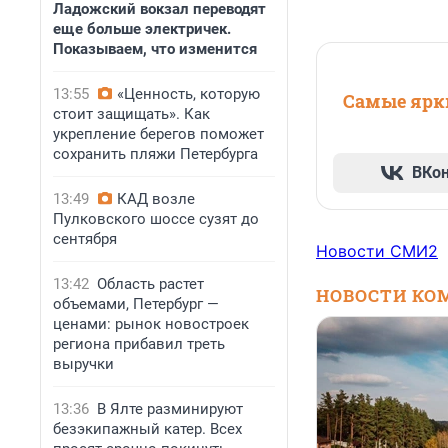
Ладожский вокзал переводят
еще больше электричек.
Показываем, что изменится
13:55
«Ценность, которую
Самые ярки
стоит защищать». Как
укрепление берегов поможет
сохранить пляжи Петербурга
ВКо
13:49
КАД возле
Пулковского шоссе сузят до
сентября
Новости СМИ2
13:42
Область растет
НОВОСТИ КО
объемами, Петербург —
ценами: рынок новостроек
региона прибавил треть
выручки
13:36
В Ялте разминируют
безэкипажный катер. Всех