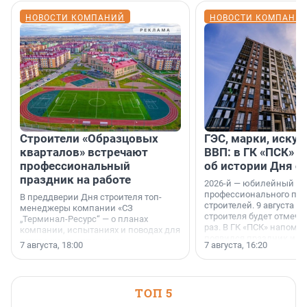
НОВОСТИ КОМПАНИЙ
НОВОСТИ КОМПАНИ
Строители «Образцовых
ГЭС, марки, искус
кварталов» встречают
ВВП: в ГК «ПСК» р
профессиональный
об истории Дня с
праздник на работе
2026-й — юбилейный го
профессионального пр
В преддверии Дня строителя топ-
строителей. 9 августа 2
менеджеры компании «СЗ
строителя будет отмечат
„Терминал-Ресурс“ — о планах
раз. В ГК «ПСК» напомни
компании, испытаниях и поводах для
появился праздник и к
осторожного оптимизма.
7 августа, 18:00
7 августа, 16:20
поменялась роль строит
ТОП 5