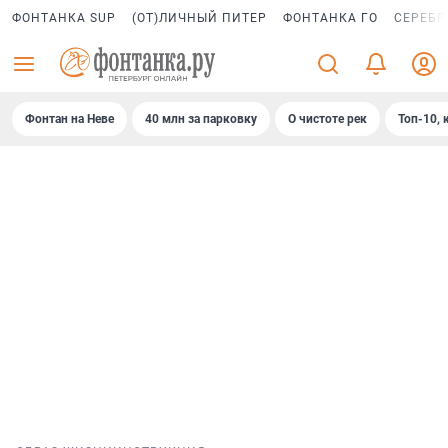
ФОНТАНКА SUP
(ОТ)ЛИЧНЫЙ ПИТЕР
ФОНТАНКА ГО
СЕРЕБР
Фонтан на Неве
40 млн за парковку
О чистоте рек
Топ-10, 