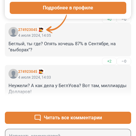
каких-то каруселей и игрушек которые покосились на 
Подробнее в профиле
следующий год, а тут какой-то сквер?
+0
–0
274923045
4 июля 2024, 14:05
Беглый, ты где? Опять хочешь 87% в Сентябре, на 
"выборах"?
+2
–0
274923045
4 июля 2024, 14:03
Неужели? А как дела у БеглУова? Вот там, миллиарды 
Долларов!
+2
–0
Читать все комментарии