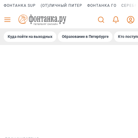
ФОНТАНКА SUP
(ОТ)ЛИЧНЫЙ ПИТЕР
ФОНТАНКА ГО
СЕРЕБР
Куда пойти на выходных
Образование в Петербурге
Кто поступ