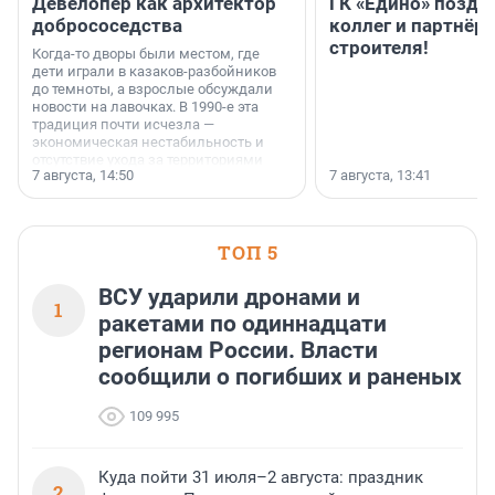
Девелопер как архитектор
ГК «Едино» поздр
добрососедства
коллег и партнёр
строителя!
Когда-то дворы были местом, где
дети играли в казаков-разбойников
до темноты, а взрослые обсуждали
новости на лавочках. В 1990-е эта
традиция почти исчезла —
экономическая нестабильность и
отсутствие ухода за территориями
7 августа, 14:50
7 августа, 13:41
сделали своё дело.
ТОП 5
ВСУ ударили дронами и
1
ракетами по одиннадцати
регионам России. Власти
сообщили о погибших и раненых
109 995
Куда пойти 31 июля–2 августа: праздник
2