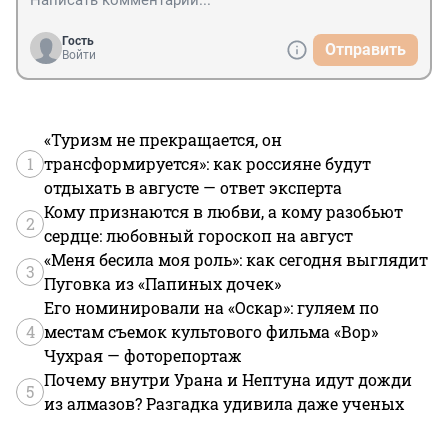
Гость
Отправить
Войти
«Туризм не прекращается, он
1
трансформируется»: как россияне будут
отдыхать в августе — ответ эксперта
Кому признаются в любви, а кому разобьют
2
сердце: любовный гороскоп на август
«Меня бесила моя роль»: как сегодня выглядит
3
Пуговка из «Папиных дочек»
Его номинировали на «Оскар»: гуляем по
4
местам съемок культового фильма «Вор»
Чухрая — фоторепортаж
Почему внутри Урана и Нептуна идут дожди
5
из алмазов? Разгадка удивила даже ученых