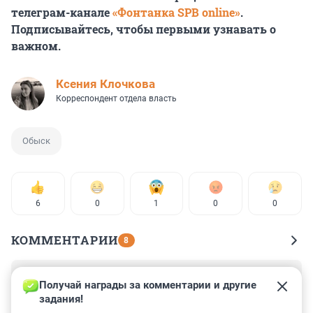
телеграм-канале
«Фонтанка SPB online»
.
Подписывайтесь, чтобы первыми узнавать о
важном.
Ксения Клочкова
Корреспондент отдела власть
Обыск
6
0
1
0
0
КОММЕНТАРИИ
8
Гость
21 ноября 2024, 22:35
Получай награды за комментарии и другие 
задания!
В Пушкине все дворы залили резиной с установкой 