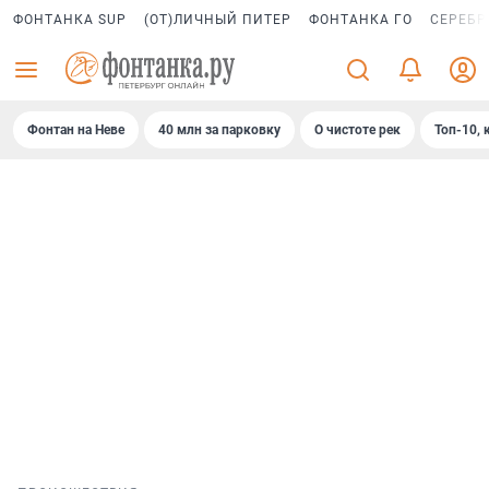
ФОНТАНКА SUP
(ОТ)ЛИЧНЫЙ ПИТЕР
ФОНТАНКА ГО
СЕРЕБР
Фонтан на Неве
40 млн за парковку
О чистоте рек
Топ-10, 