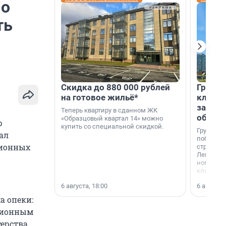
 о
ть
Скидка до 880 000 рублей
Группа
на готовое жильё*
клиен
застро
Теперь квартиру в сданном ЖК
област
«Образцовый квартал 14» можно
р
купить со специальной скидкой.
Группа А
ал
победите
ционных
строител
Ленингра
номинац
клиенто
застройщ
6 августа, 18:00
6 августа,
области»
а опеки:
иционным
ерства