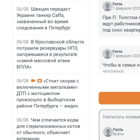
Гость
06/08
Швеция передаст
7 февраля 2025
Украине танкер Caffa,
При П. Толстом 
захваченный во время
ждут работников
следования в Петербург
под снос кварти
поместье и там 
06/08
В Ярославской области
возвращение кре
потушили резервуары НПЗ,
записали к поме
Гость
загоревшиеся в результате
возвращается во
7 февраля 2025
«самой массовой атаки
фермерше и паль
Чтобы в семье н
БПЛА»
человека
06/08
«Стоит скорая с
включенными мигалками»:
ДТП с мотоциклом
произошло в Выборгском
районе Петербурга — видео
06/08
Чем отличается корм
для стерилизованных котов
Гость
от обычного, объясняет
Войти
ветеринар