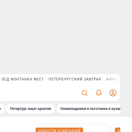
ЗСД ФОНТАНКА ФЕСТ
ПЕТЕРБУРГСКИЙ ЗАВТРАК
АФИША PLUS
и
Петербург ищет креатив
Олимпиадники и льготники в вузах СПб
НОВОСТИ КОМПАНИЙ
НОВОС