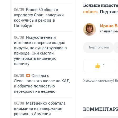
Больше новост
06/08
Более 80 сбоев в
online»
. Подпис
аэропорту Сочи: задержки
коснулись и рейсов в
Петербург
Ирина Б
специальны
06/08
Искусственный
интеллект впервые создал
Петр Толстой
вирусы, не существующие в
природе. Они смогли
уничтожить кишечную
палочку
1
06/08
Съезды с
Левашовского шоссе на КАД
Увидели опечатку? В
и обратно полностью
перекроют на неделю
06/08
Матвиенко обратила
КОММЕНТАР
внимание на задержания
россиян в Армении