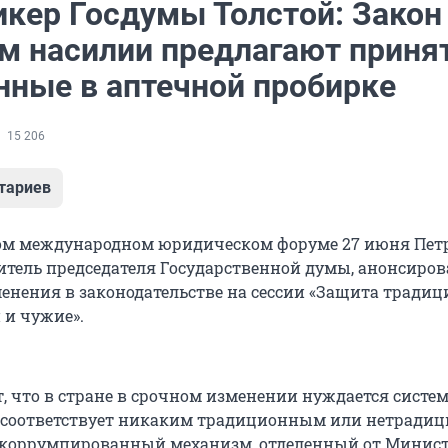
икер Госдумы Толстой: Закон
м насилии предлагают приня
ные в аптечной пробирке
15 206
тариев
ком международном юридическом форуме 27 июня Пет
титель председателя Государственной думы, анонсиров
нения в законодательстве на сессии «Защита тради
 и чужие».
, что в стране в срочном изменении нуждается систем
е соответствует никаким традиционным или нетрад
 коррумпированный механизм, отделенный от Минист