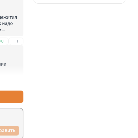
ежития 
 надо 
 
ты, это 
+0
–1
 
ии 
+0
–0
равить