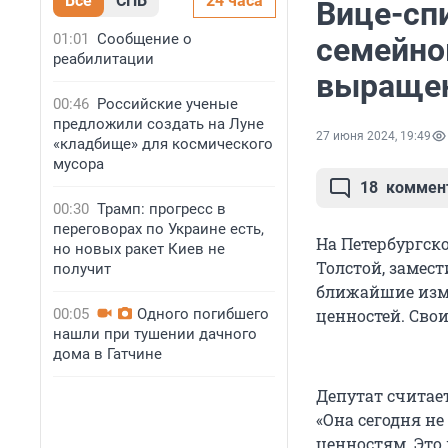
Все
СПБ
24 часа
Вице-сп
01:01
Сообщение о
семейно
реабилитации
выращен
00:46
Российские ученые
предложили создать на Луне
27 июня 2024, 19:49
«кладбище» для космического
мусора
18
коммен
00:30
Трамп: прогресс в
переговорах по Украине есть,
На Петербургс
но новых ракет Киев не
Толстой, замес
получит
ближайшие изме
00:05
Одного погибшего
ценностей. Свои
нашли при тушении дачного
дома в Гатчине
Депутат считает
«Она сегодня н
ценностям. Это