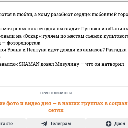
ются в любви, а кому разобьют сердце: любовный гор
а моя роль»: как сегодня выглядит Пуговка из «Папин
овали на «Оскар»: гуляем по местам съемок культово
я — фоторепортаж
ри Урана и Нептуна идут дожди из алмазов? Разгадка
х
евался»: SHAMAN довел Мизулину — что он натворил
ПРИСОЕДИНИТЬСЯ
е фото и видео дня — в наших группах в социа
сетях
нтакте
Телеграм
Дзен