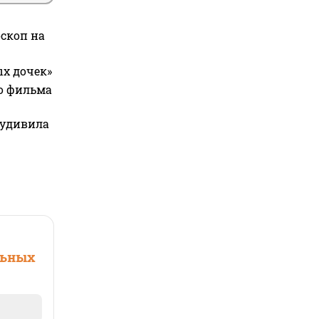
оскоп на
ых дочек»
го фильма
 удивила
льных