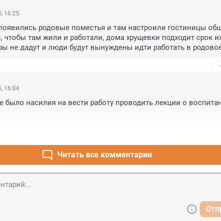
, 16:25
появились родовые поместья и там настроили гостиницы общ
, чтобы там жили и работали, дома хрущевки подходит срок их
ры не дадут и люди будут вынуждены идти работать в родовое
жить, гостиницы там, как общежитие длинный коридор и комна
постного права, сначало людей пристроили работать, а затем
щику и так стали крепостными. Эта Россия не развивается, а 
 времена крепостного права. Сам П. Толстой пристроился к 
, 16:04
мовое масло не ест.
е было насилия на вести работу проводить лекции о воспитан
Читать все комментарии
Отп