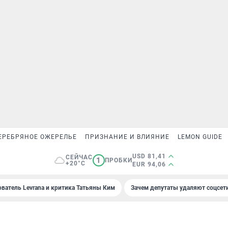
ЕРЕБРЯНОЕ ОЖЕРЕЛЬЕ
ПРИЗНАНИЕ И ВЛИЯНИЕ
LEMON GUIDE
USD 81,41
СЕЙЧАС
1
ПРОБКИ
+20°C
EUR 94,06
ователь Levrana и критика Татьяны Ким
Зачем депутаты удаляют соцсет