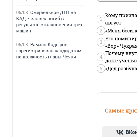
06/08
Смертельное ДТП на
Кому призна
1
КАД: человек погиб в
август
результате столкновения трех
2
«Меня бесил
машин
Его номинир
3
06/08
Рамзан Кадыров
«Вор» Чухра
зарегистрирован кандидатом
Почему внут
4
на должность главы Чечни
даже учены
5
«Дед разбуш
Самые ярки
ВКо