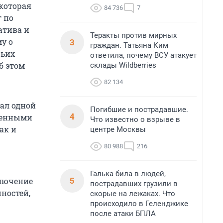
 которая
84 736
7
 по
атива и
Теракты против мирных
3
у о
граждан. Татьяна Ким
чьих
ответила, почему ВСУ атакует
об этом
склады Wildberries
82 134
вал одной
Погибшие и пострадавшие.
4
ащенными
Что известно о взрыве в
ак и
центре Москвы
80 988
216
Галька била в людей,
5
ключение
пострадавших грузили в
ностей,
скорые на лежаках. Что
происходило в Геленджике
после атаки БПЛА