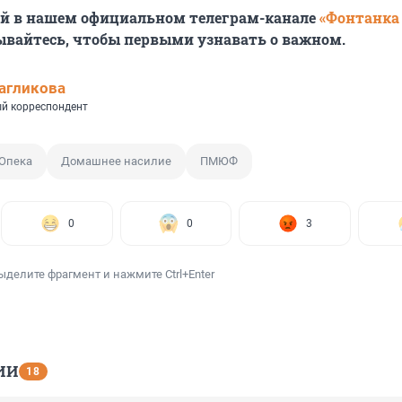
ей в нашем официальном телеграм-канале
«Фонтанка
ывайтесь, чтобы первыми узнавать о важном.
агликова
й корреспондент
Опека
Домашнее насилие
ПМЮФ
0
0
3
ыделите фрагмент и нажмите Ctrl+Enter
ИИ
18