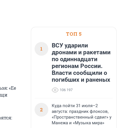
ТОП 5
ВСУ ударили
1
дронами и ракетами
по одиннадцати
регионам России.
Власти сообщили о
погибших и раненых
зя: «Ее
106 197
ощи
Куда пойти 31 июля–2
2
августа: праздник флоксов,
«Пространственный сдвиг» у
ятся:
Манежа и «Музыка мира»