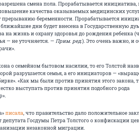
е разрешена смена пола. Прорабатывается инициатива,
повышение качества оказываемых медицинских услуг
 прерыванию беременности. Прорабатывается иници
в ближайшие дни будет внесена в Государственную дум
а на жизнь и охрану здоровья до рождения ребенка (
ья — не уточняется. —
Прим. ред
.). Это очень важно, и 
рачи».
кона о семейном бытовом насилии, то его Толстой наз
торой разрушается семья, а его инициаторов — «выр
ирке». «Как мы были против принятия этого закона, т
жестко выступать против принятия подобного рода
р».
а»
писала
, что правительство дало положительное за
т депутата Госдумы Петра Толстого о конфискации цен
ганизации незаконной миграции.