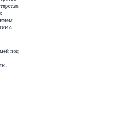
стерства
х
ением
нии с
емей под
ны.