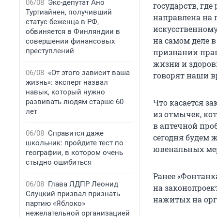
06/08
Экс-депутат Ано
государств, гд
Туртиайнен, получивший
направлена на 
статус беженца в РФ,
искусственному
обвиняется в Финляндии в
на самом деле 
совершении финансовых
преступлений
признании прав
жизни и здоров
06/08
«От этого зависит ваша
говорят наши в
жизнь»: эксперт назвал
навык, который нужно
развивать людям старше 60
Что касается за
лет
из отмычек, ко
в аптечной проб
06/08
Справится даже
сегодня будем 
школьник: пройдите тест по
ювенальных ме
географии, в котором очень
стыдно ошибиться
Ранее «Фонтанк
06/08
Глава ЛДПР Леонид
на законопроек
Слуцкий призвал признать
нажитых на ор
партию «Яблоко»
нежелательной организацией