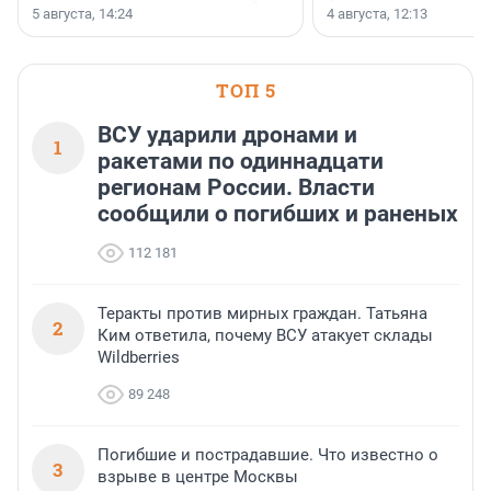
ярких и романтичных номинаций —
раз компания стремится
5 августа, 14:24
4 августа, 12:13
«SUP-свадьба».
привезти корпоративну
и подарить настоящий 
посетителям фестиваля
необычной фотозоне.
ТОП 5
ВСУ ударили дронами и
1
ракетами по одиннадцати
регионам России. Власти
сообщили о погибших и раненых
112 181
Теракты против мирных граждан. Татьяна
2
Ким ответила, почему ВСУ атакует склады
Wildberries
89 248
Погибшие и пострадавшие. Что известно о
3
взрыве в центре Москвы