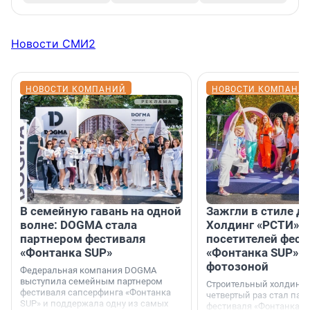
Новости СМИ2
НОВОСТИ КОМПАНИЙ
НОВОСТИ КОМПАНИ
В семейную гавань на одной
Зажгли в стиле ди
волне: DOGMA стала
Холдинг «РСТИ» 
партнером фестиваля
посетителей фест
«Фонтанка SUP»
«Фонтанка SUP» я
фотозоной
Федеральная компания DOGMA
выступила семейным партнером
Строительный холдинг 
фестиваля сапсерфинга «Фонтанка
четвертый раз стал пар
SUP» и поддержала одну из самых
фестиваля «Фонтанка S