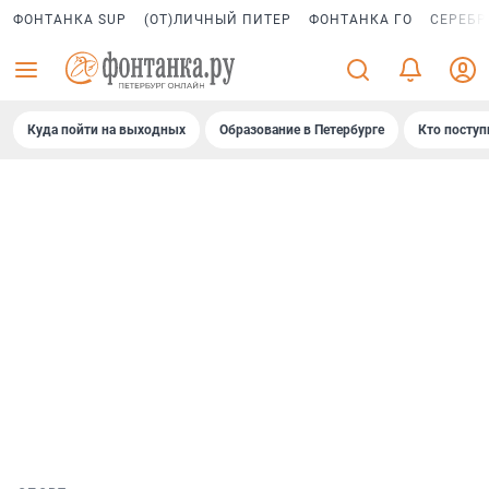
ФОНТАНКА SUP
(ОТ)ЛИЧНЫЙ ПИТЕР
ФОНТАНКА ГО
СЕРЕБР
Куда пойти на выходных
Образование в Петербурге
Кто поступ