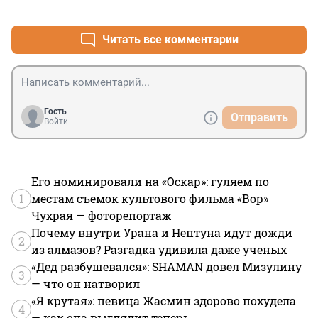
+8
–15
Читать все комментарии
Гость
Отправить
Войти
Его номинировали на «Оскар»: гуляем по
1
местам съемок культового фильма «Вор»
Чухрая — фоторепортаж
Почему внутри Урана и Нептуна идут дожди
2
из алмазов? Разгадка удивила даже ученых
«Дед разбушевался»: SHAMAN довел Мизулину
3
— что он натворил
«Я крутая»: певица Жасмин здорово похудела
4
— как она выглядит теперь