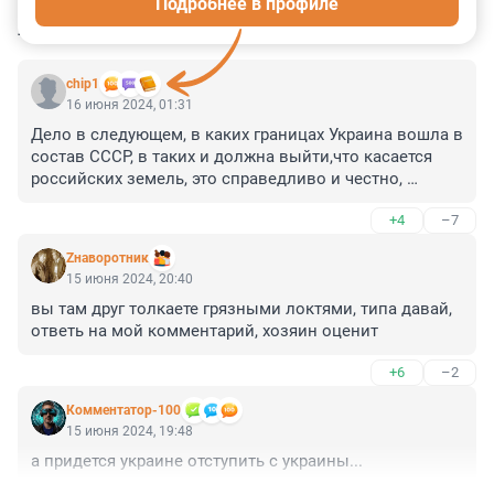
Подробнее в профиле
КОММЕНТАРИИ
26
chip1
16 июня 2024, 01:31
Дело в следующем, в каких границах Украина вошла в 
состав СССР, в таких и должна выйти,что касается 
российских земель, это справедливо и честно, 
времена дружбы ушли, значит и подарки придется 
+4
–7
вернуть!
Zнаворотник
15 июня 2024, 20:40
вы там друг толкаете грязными локтями, типа давай, 
ответь на мой комментарий, хозяин оценит
+6
–2
Комментатор-100
15 июня 2024, 19:48
а придется украине отступить с украины...