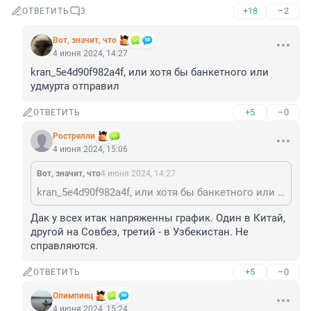
+18
–2
ОТВЕТИТЬ
3
Вот, значит, что
4 июня 2024, 14:27
kran_5e4d90f982a4f, или хотя бы банкетного или 
удмурта отправил
+5
–0
ОТВЕТИТЬ
Рострелли
4 июня 2024, 15:06
Вот, значит, что
4 июня 2024, 14:27
kran_5e4d90f982a4f, или хотя бы банкетного или удмурта отправил
Дак у всех итак напряженны график. Один в Китай, 
другой на Совбез, третий - в Узбекистан. Не 
справляются.
+5
–0
ОТВЕТИТЬ
Олимпиец
4 июня 2024, 15:24