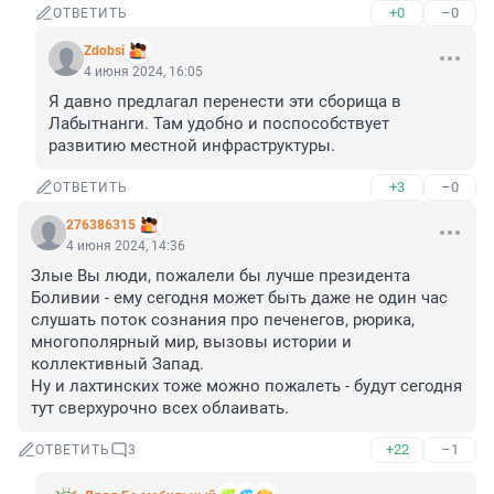
+0
–0
ОТВЕТИТЬ
Zdobsi
4 июня 2024, 16:05
Я давно предлагал перенести эти сборища в 
Лабытнанги. Там удобно и поспособствует 
развитию местной инфраструктуры.
+3
–0
ОТВЕТИТЬ
276386315
4 июня 2024, 14:36
Злые Вы люди, пожалели бы лучше президента 
Боливии - ему сегодня может быть даже не один час 
слушать поток сознания про печенегов, рюрика, 
многополярный мир, вызовы истории и 
коллективный Запад.

Ну и лахтинских тоже можно пожалеть - будут сегодня 
тут сверхурочно всех облаивать.
+22
–1
ОТВЕТИТЬ
3