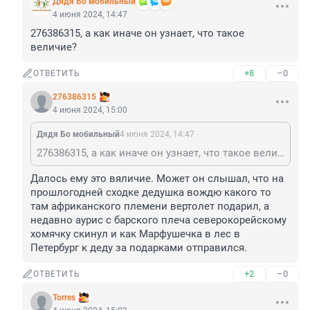
Дядя Бо мобильный
4 июня 2024, 14:47
276386315, а как иначе он узнает, что такое 
величие?
+8
–0
ОТВЕТИТЬ
276386315
4 июня 2024, 15:00
Дядя Бо мобильный
4 июня 2024, 14:47
276386315, а как иначе он узнает, что такое величие?
Далось ему это вяличие. Может он слышал, что на 
прошлогодней сходке дедушка вождю какого то 
там африканского племени вертолет подарил, а 
недавно аурис с барского плеча северокорейскому 
хомячку скинул и как Марфушечка в лес в 
Петербург к деду за подарками отправился.
+2
–0
ОТВЕТИТЬ
Torres