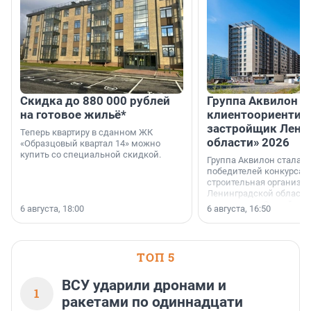
Скидка до 880 000 рублей
Группа Аквилон 
на готовое жильё*
клиентоориентир
застройщик Лени
Теперь квартиру в сданном ЖК
области» 2026
«Образцовый квартал 14» можно
купить со специальной скидкой.
Группа Аквилон стала 
победителей конкурса 
строительная организа
Ленинградской области 
номинации «Самый
6 августа, 18:00
6 августа, 16:50
клиентоориентированн
застройщик Ленинград
области».
ТОП 5
ВСУ ударили дронами и
1
ракетами по одиннадцати