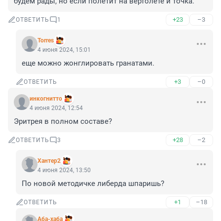
будем рады, но если полетит на вертолёте и точка.
+23
–3
ОТВЕТИТЬ
1
Torres
4 июня 2024, 15:01
еще можно жонглировать гранатами.
+3
–0
ОТВЕТИТЬ
инкогнитто
4 июня 2024, 12:54
Эритрея в полном составе?
+28
–2
ОТВЕТИТЬ
3
Хантер2
4 июня 2024, 13:50
По новой методичке либерда шпаришь?
+1
–18
ОТВЕТИТЬ
Аба-хаба