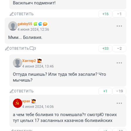
Васильич подменит!
+16
–1
ОТВЕТИТЬ
gatsby55
4 июня 2024, 12:36
Ммм... Боливия.
+33
–2
ОТВЕТИТЬ
3
Хантер2
4 июня 2024, 13:46
Оттуда пишешь? Или туда тебя заслали? Что 
мычишь?
+1
–19
ОТВЕТИТЬ
кран
4 июня 2024, 14:06
а чем тебе боливия то помешала?т смотрЮ твоих 
тут целых 17 засланных казачков боливийских