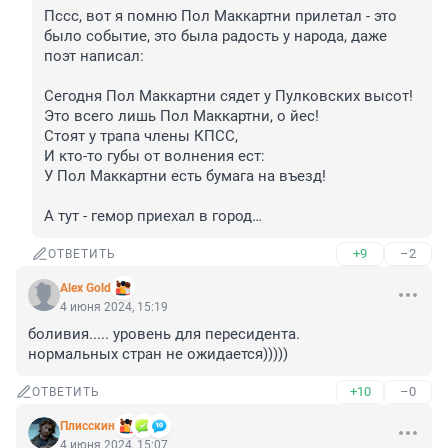
Пссс, вот я помню Пол Маккартни прилетал - это 
было событие, это была радость у народа, даже 
поэт написал:

Сегодня Пол Маккартни сядет у Пулковских высот!

Это всего лишь Пол Маккартни, о йес!

Стоят у трапа члены КПСС,

И кто-то губы от волнения ест:

У Пол Маккартни есть бумага на въезд!

А тут - гемор приехал в город…
+9
–2
ОТВЕТИТЬ
Alex Gold
4 июня 2024, 15:19
боливия..... уровень для пересидента.

нормальных стран не ожидается)))))
+10
–0
ОТВЕТИТЬ
Плисскин
4 июня 2024, 15:07