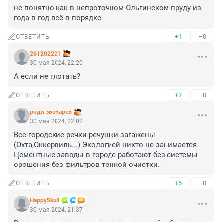
не понятно как в непроточном Ольгинском пруду из 
года в год всё в порядке
+1
–0
ОТВЕТИТЬ
261202221
30 мая 2024, 22:20
А если не глотать?
+2
–0
ОТВЕТИТЬ
родя звонарев
30 мая 2024, 22:02
Все городские речки речушки загажены 
(Охта,Оккервиль...) Экологией никто не занимается. 
Цементные заводы в городе работают без системы 
орошения без фильтров тонкой очистки.
+5
–0
ОТВЕТИТЬ
HappySkull
30 мая 2024, 21:37