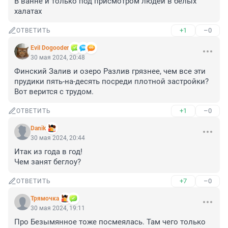
В ванне и только под присмотром людей в белых 
халатах
+1
–0
ОТВЕТИТЬ
Evil Dogooder
30 мая 2024, 20:48
Финский Залив и озеро Разлив грязнее, чем все эти 
прудики пять-на-десять посреди плотной застройки? 
Вот верится с трудом.
+1
–0
ОТВЕТИТЬ
Danik
30 мая 2024, 20:44
Итак из года в год!

Чем занят беглоу?
+7
–0
ОТВЕТИТЬ
Трямочка
30 мая 2024, 19:11
Про Безымянное тоже посмеялась. Там чего только 