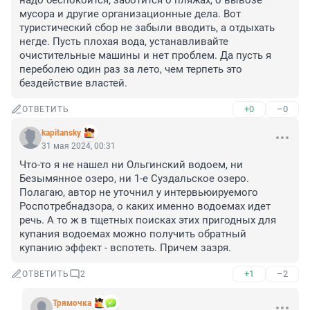
надо беспокоится, заботится о пляжах, о вывозе 
мусора и другие организационные дела. Вот 
туристический сбор не забыли вводить, а отдыхать 
негде. Пусть плохая вода, устанавливайте 
очистительные машины и нет проблем. Да пусть я 
переболею один раз за лето, чем терпеть это 
бездействие властей.
+0
–0
ОТВЕТИТЬ
kapitansky
31 мая 2024, 00:31
Что-то я не нашел ни Ольгинский водоем, ни 
Безымянное озеро, ни 1-е Суздальское озеро. 
Полагаю, автор не уточнил у интервьюируемого 
Роспотребнадзора, о каких именно водоемах идет 
речь. А то ж в тщетных поисках этих пригодных для 
купания водоемах можно получить обратный 
купанию эффект - вспотеть. Причем зазря.
+1
–2
ОТВЕТИТЬ
2
Трямочка