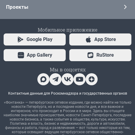
Проекты
Мобильное приложение
Google Play
App Store
App Gallery
RuStore
Мы в соцсетях
Контактные данные для Роскомнадзора и государственных органов
«Фонтанка» — петербургское сетевое издание, где можно найти не только
новости Петербурга, но и последние новости дня, и все важное и
интересное, что происходит в России и в мире. Здесь вы отыщете
наиболее значимые происшествия, новости Санкт-Петербурга, последние
новости бизнеса, а также события в обществе, культуре, искусстве.
Политика и власть, бизнес и недвижимость, дороги и автомобили,
финансы и работа, город и развлечения — вот только некоторые из тем,
которые освещает ведущее петербургское сетевое общественно-