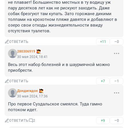
не плавает! Большинство местных в ту водицу уж 
пару десятков лет как не рискуют заходить. Даже 
собак брезгуют там купать. Зато горожане дикими 
толпами на крохотном пляже давятся и добавляют в 
озеро свои отходы жизнедеятельности ввиду 
отсутствия туалетов.
+11
–0
ОТВЕТИТЬ
280306919
30 мая 2024, 18:41
Весь этот набор болезней и в шаурмячной можно 
приобрести.
+7
–1
ОТВЕТИТЬ
Дондигидон
30 мая 2024, 17:36
Про первое Суздальское смеялся. Туда гамно 
потоком идет.
+9
–0
ОТВЕТИТЬ
2