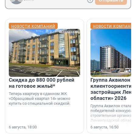
НОВОСТИ КОМПАНИЙ
НОВОСТИ КОМПАНИ
Скидка до 880 000 рублей
Группа Аквилон 
на готовое жильё*
клиентоориентир
застройщик Лени
Теперь квартиру в сданном ЖК
области» 2026
«Образцовый квартал 14» можно
купить со специальной скидкой.
Группа Аквилон стала 
победителей конкурса 
строительная организа
Ленинградской области 
номинации «Самый
6 августа, 18:00
6 августа, 16:50
клиентоориентированн
застройщик Ленинград