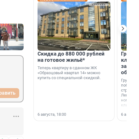
Скидка до 880 000 рублей
Группа
на готовое жильё*
клиен
застро
Теперь квартиру в сданном ЖК
област
«Образцовый квартал 14» можно
купить со специальной скидкой.
Группа А
победите
строител
равить
Ленингра
номинац
клиенто
застройщ
6 августа, 18:00
6 августа,
области»