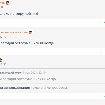
лов
:50
олько по миру пойти ))
сoв вислоухий козел
22:10
 сегодня остроумен как никогда
13:52
вислоухий козел
4 мая 2024, 22:10
ы сегодня остроумен как никогда
для использования только в лепрозории.