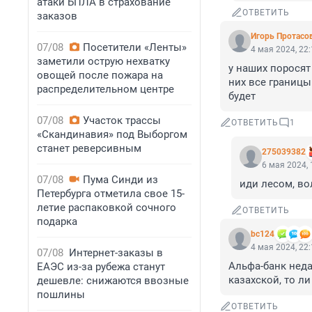
атаки БПЛА в страхование
ОТВЕТИТЬ
заказов
Игoрь Прoтасo
07/08
Посетители «Ленты»
4 мая 2024, 22
заметили острую нехватку
у наших поросят 
овощей после пожара на
них все границы
распределительном центре
будет
07/08
Участок трассы
ОТВЕТИТЬ
1
«Скандинавия» под Выборгом
станет реверсивным
275039382
6 мая 2024, 
07/08
Пума Синди из
иди лесом, во
Петербурга отметила свое 15-
летие распаковкой сочного
ОТВЕТИТЬ
подарка
bc124
4 мая 2024, 22
07/08
Интернет-заказы в
Альфа-банк неда
ЕАЭС из-за рубежа станут
казахской, то л
дешевле: снижаются ввозные
пошлины
ОТВЕТИТЬ