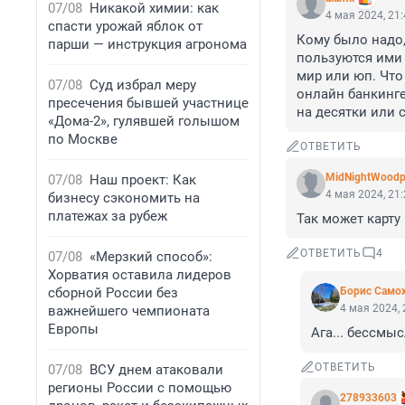
07/08
Никакой химии: как
4 мая 2024, 21
спасти урожай яблок от
Кому было надо,
парши — инструкция агронома
пользуются ими 
мир или юп. Что 
07/08
Суд избрал меру
онлайн банкинге
пресечения бывшей участнице
на десятки или 
«Дома-2», гулявшей голышом
по Москве
ОТВЕТИТЬ
MidNightWoodp
07/08
Наш проект: Как
4 мая 2024, 21
бизнесу сэкономить на
платежах за рубеж
Так может карту
ОТВЕТИТЬ
4
07/08
«Мерзкий способ»:
Хорватия оставила лидеров
сборной России без
Борис Само
4 мая 2024, 
важнейшего чемпионата
Европы
Ага... бессмы
ОТВЕТИТЬ
07/08
ВСУ днем атаковали
регионы России с помощью
278933603