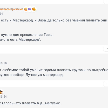
овавого прижима
:24
 есть и Мастеркард, и Виза, да только без умения плавать они 
 нужно для преодоления Тисы. 

ьного есть Мастеркард".
10:10
т любимое тобой умение годами плавать кругами по выгребной
нужно вообще. Лучше уж мастеркард.
13:54
осталось -это плавать в д...ме,тузик.