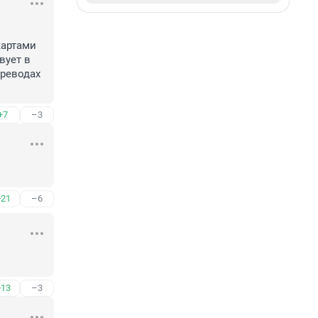
артами 
ует в 
реводах 
+7
–3
+21
–6
+13
–3