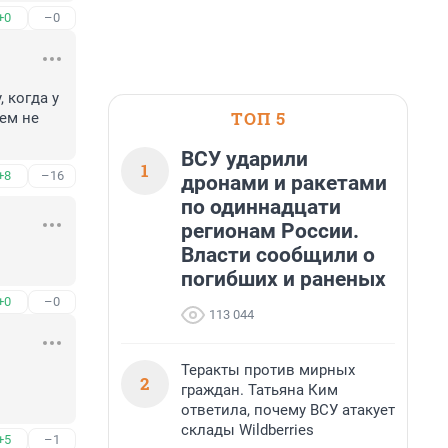
+0
–0
когда у 
ТОП 5
ем не 
ВСУ ударили
1
+8
–16
дронами и ракетами
по одиннадцати
регионам России.
Власти сообщили о
погибших и раненых
+0
–0
113 044
Теракты против мирных
2
граждан. Татьяна Ким
ответила, почему ВСУ атакует
склады Wildberries
+5
–1