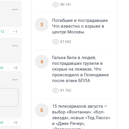
90 141
Погибшие и пострадавшие.
3
Что известно о взрыве в
центре Москвы
+12
–1
87 662
Галька била в людей,
4
пострадавших грузили в
+0
–0
скорые на лежаках. Что
происходило в Геленджике
после атаки БПЛА
81 762
15 телесериалов августа —
5
выбор «Фонтанки»: «Коп-
звезда», новые «Тед Лассо»
+0
–0
и «Джек Ричер»,