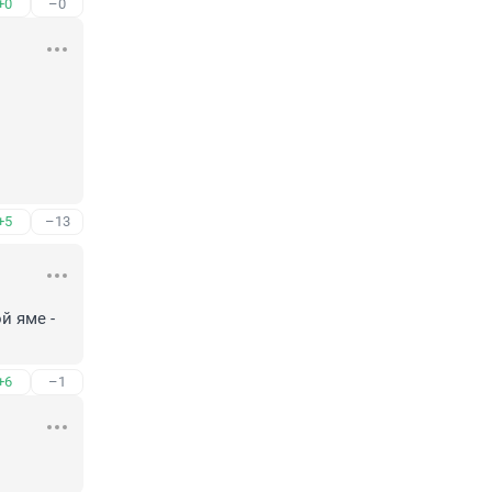
+0
–0
+5
–13
 яме - 
+6
–1