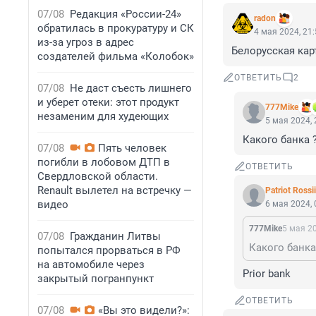
07/08
Редакция «России-24»
radon
обратилась в прокуратуру и СК
4 мая 2024, 21
из-за угроз в адрес
Белорусская карт
создателей фильма «Колобок»
ОТВЕТИТЬ
2
07/08
Не даст съесть лишнего
и уберет отеки: этот продукт
777Mike
незаменим для худеющих
5 мая 2024, 
Какого банка 
07/08
Пять человек
погибли в лобовом ДТП в
ОТВЕТИТЬ
Свердловской области.
Renault вылетел на встречку —
Patriot Rossi
видео
6 мая 2024, 
777Mike
5 мая 20
07/08
Гражданин Литвы
Какого банка
попытался прорваться в РФ
на автомобиле через
Prior bank
закрытый погранпункт
ОТВЕТИТЬ
07/08
«Вы это видели?»: