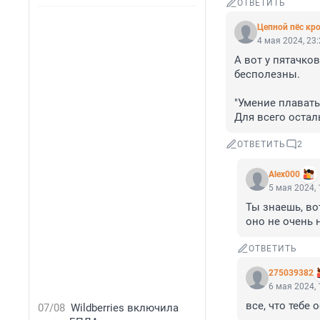
ОТВЕТИТЬ
Цепной пёс кр
4 мая 2024, 23
А вот у пятачков
бесполезны.

"Умение плавать
Для всего остал
ОТВЕТИТЬ
2
Alex000
5 мая 2024, 
Ты знаешь, во
оно не очень 
ОТВЕТИТЬ
275039382
6 мая 2024, 
все, что тебе 
07/08
Wildberries включила