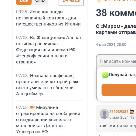
Все
СПБ
24 часа
ПЕРЕЙТИ К ПУ
38 комм
00:35
Испания вводит
пограничный контроль для
путешественников из Италии
C «Миром» дале
картами отправ
07/08
Во Французских Альпах
погибла россиянка.
4 мая 2024, 20:00
Федерация альпинизма РФ:
«Непрофессионально и
странно»
Получай наг
07/08
Названа профессия,
представители которой реже
Гость
всего умирают от болезни
Войти
Альцгеймера
07/08
Мизулина
275039382
отреагировала на сообщения
6 мая 2024, 13
о выдворении «веселого
молочника» Джастаса
так "мир"и из п
Уолкера из РФ