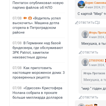
Пентагон опубликовал новую
Борис Самохва
партию файлов об НЛО
4 мая 2024, 21
С картой "Мир" т
07/08
«Водитель успел
выскочить». Машина дотла
ОТВЕТИТЬ
2
сгорела в Петроградском
районе
Игoрь Прoта
4 мая 2024, 
07/08
В Германии над базой
Микушка, а ты
бундесвера, где обслуживают
ЗРК Patriot, заметили
ОТВЕТИТЬ
неизвестные дроны
275039382
6 мая 2024, 
07/08
Как приготовить
настоящее мороженое дома: 3
Игoрь Прoтасoв 
проверенных рецепта
Микушка, а т
07/08
«Одиссея» Кристофера
"мир " годен 
Нолана собрала в прокате
больше миллиарда долларов
ОТВЕТИТЬ
alanfil