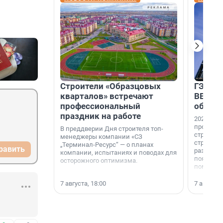
Строители «Образцовых
ГЭС, м
кварталов» встречают
ВВП: в
профессиональный
об ист
праздник на работе
2026-й —
професси
В преддверии Дня строителя топ-
строителе
менеджеры компании «СЗ
строителя
„Терминал-Ресурс“ — о планах
равить
раз. В ГК
компании, испытаниях и поводах для
появился
осторожного оптимизма.
поменяла
7 августа, 18:00
7 августа,