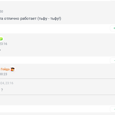
:50
а отлично работает (тьфу - тьфу!)
23:16
?
i Гойда
00:23
24, 23:16
 ?