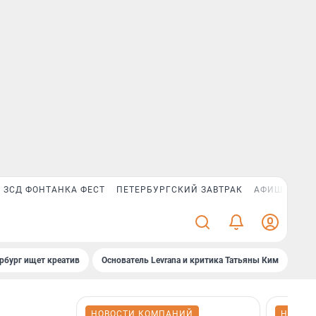
ЗСД ФОНТАНКА ФЕСТ
ПЕТЕРБУРГСКИЙ ЗАВТРАК
АФИША PLUS
рбург ищет креатив
Основатель Levrana и критика Татьяны Ким
Зач
НОВОСТИ КОМПАНИЙ
НОВОС