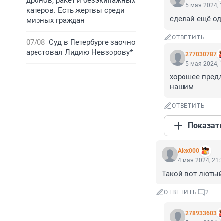
дронов, ракет и безэкипажных
5 мая 2024, 
катеров. Есть жертвы среди
сделай ещё од
мирных граждан
ОТВЕТИТЬ
07/08
Суд в Петербурге заочно
арестовал Лидию Невзорову*
277030787
5 мая 2024, 
хорошее предл
нашим
ОТВЕТИТЬ
Показат
Alex000
4 мая 2024, 21
Такой вот люты
ОТВЕТИТЬ
2
278933603