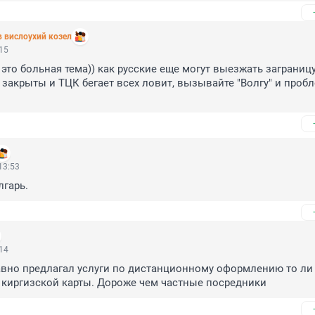
в вислоухий козел
:15
это больная тема)) как русские еще могут выезжать заграницу, 
 закрыты и ТЦК бегает всех ловит, вызывайте "Волгу" и пробл
13:53
лгарь.
:14
вно предлагал услуги по дистанционному оформлению то ли 
и киргизской карты. Дороже чем частные посредники