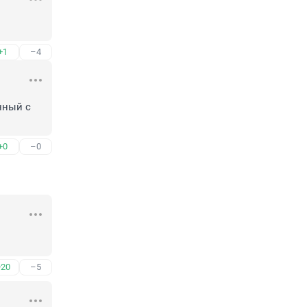
+1
–4
ный с 
+0
–0
+20
–5