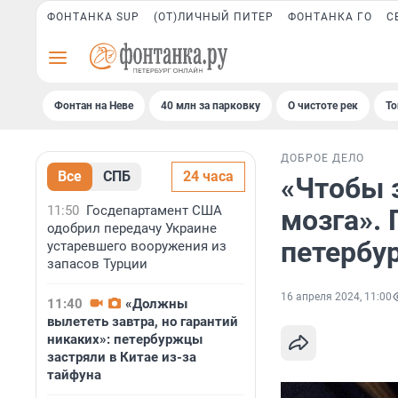
ФОНТАНКА SUP
(ОТ)ЛИЧНЫЙ ПИТЕР
ФОНТАНКА ГО
С
Фонтан на Неве
40 млн за парковку
О чистоте рек
То
ДОБРОЕ ДЕЛО
Все
СПБ
24 часа
«Чтобы 
11:50
Госдепартамент США
мозга».
одобрил передачу Украине
петербу
устаревшего вооружения из
запасов Турции
16 апреля 2024, 11:00
11:40
«Должны
вылететь завтра, но гарантий
никаких»: петербуржцы
застряли в Китае из-за
тайфуна