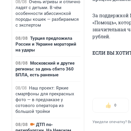
08/08
Очень игривы и отлично
ладят с детьми. В чём
особенности абиссинской
За поддержкой 
породы кошек — разбираемся
«Помощь», кот
с экспертом
значительная ча
рублей.
08/08
Турция предложила
России и Украине мораторий
на удары
ЕСЛИ ВЫ ХОТИ
08/08
Московский и другие
регионы: за день сбито 360
БПЛА, есть раненые
08/08
Наш проект: Яркие
смартфоны для прекрасных
фото — в предзаказе у
сотового оператора из
0
большой тройки
Увидели опечатку? В
08/08
ДТП по-
петербургски. На Невском