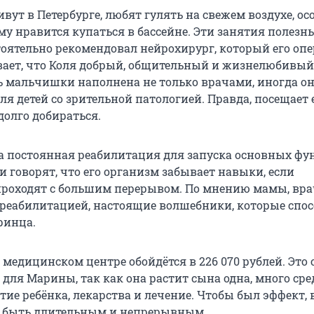
вут в Петербурге, любят гулять на свежем воздухе, ос
му нравится купаться в бассейне. Эти занятия полезн
тоятельно рекомендовал нейрохирург, который его оп
ает, что Коля добрый, общительный и жизнелюбивый
 мальчишки наполнена не только врачами, иногда он
ля детей со зрительной патологией. Правда, посещает е
 долго добираться.
а постоянная реабилитация для запуска основных ф
и говорят, что его организм забывает навыки, если
роходят с большим перерывом. По мнению мамы, вра
еабилитацией, настоящие волшебники, которые спо
ринца.
медицинском центре обойдётся в 226 070 рублей. Это 
для Марины, так как она растит сына одна, много сре
тие ребёнка, лекарства и лечение. Чтобы был эффект, в
н быть длительным и непрерывным.