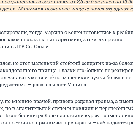
пространенности составляет от 2,5 до 6 случаев на 10 0
детей. Мальчики несколько чаще девочек страдают 
стировали, когда Марина с Колей готовились к реаби
ограмма показала гипсаритмию, затем их срочно
али в ДГБ Св. Ольги.
ился, но этот маленький стойкий солдатик из-за боле
заколдованного принца. Глазки его больше не реагиро
тал узнавать меня и тётю, маленькие ручки больше не
редметам», — рассказывает Марина.
у, по мнению врачей, привела родовая травма, а имен
х, но в значительной степени повлиял и перенесённый
в. После больницы Коле назначили курсы гормональн
с он постоянно принимает препараты —наблюдается р