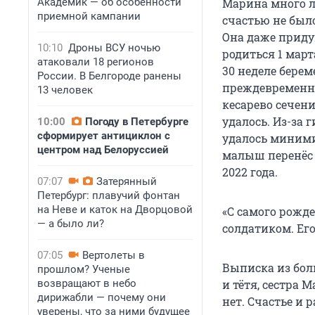
Академик — об особенности
Марина много ле
приемной кампании
счастью не был
Она даже приду
10:10
Дроны ВСУ ночью
родиться 1 март
атаковали 18 регионов
30 неделе берем
России. В Белгороде ранены
преждевременны
13 человек
кесарево сечени
удалось. Из-за 
10:00
Погоду в Петербурге
сформирует антициклон с
удалось миними
центром над Белоруссией
малыш перенёс 
2022 года.
07:07
Затерянный
Петербург: плавучий фонтан
на Неве и каток на Дворцовой
«С самого рожд
— а было ли?
солдатиком. Ег
07:05
Вертолеты в
Выписка из бол
прошлом? Ученые
возвращают в небо
и тётя, сестра
дирижабли — почему они
нет. Счастье и
уверены, что за ними будущее