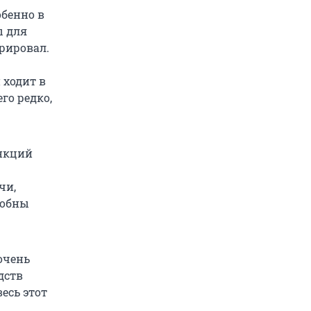
обенно в
ы для
ерировал.
 ходит в
го редко,
ункций
чи,
собны
очень
дств
есь этот