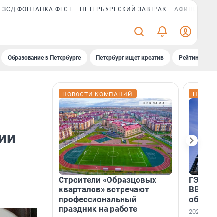
ЗСД ФОНТАНКА ФЕСТ
ПЕТЕРБУРГСКИЙ ЗАВТРАК
АФИША PLUS
Образование в Петербурге
Петербург ищет креатив
Рейтинги «Фо
НОВОСТИ КОМПАНИЙ
НОВОС
ии
Строители «Образцовых
ГЭС, м
кварталов» встречают
ВВП: в
профессиональный
об ист
праздник на работе
2026-й —