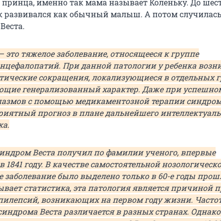
 принца, именно так мама называет Коленьку. До шес
к развивался как обычный малыш. А потом случилась
Веста.
 это тяжелое заболевание, относящееся к группе
нцефалопатий. При данной патологии у ребенка возн
тические сокращения, локализующиеся в отдельных 
щие генерализованный характер. Даже при успешно
азмов с помощью медикаментозной терапии синдром
риятный прогноз в плане дальнейшего интеллектуаль
ка.
синдром Веста получил по фамилии ученого, впервые
в 1841 году. В качестве самостоятельной нозологическ
 заболевание было выделено только в 60-е годы прош
зывает статистика, эта патология является причиной 
эпилепсий, возникающих на первом году жизни. Часто
синдрома Веста различается в разных странах. Однак