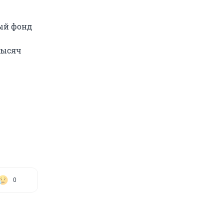
ый фонд
тысяч
0