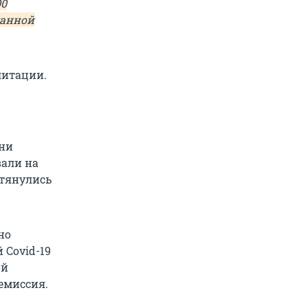
00
данной
литации.
зни
вали на
 тянулись
но
 Covid-19
ой
емиссия.