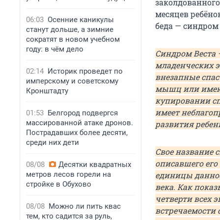
заколдованного
месяцев ребёно
06:03
Осенние каникулы
беда — синдром 
станут дольше, а зимние
сократят в новом учебном
году: в чём дело
Синдром Веста —
младенческих э
02:14
Историк проведет по
внезапные спас
имперскому и советскому
мышц или имею
Кронштадту
купировании сп
имеет неблагоп
01:53
Белгород подвергся
массированной атаке дронов.
развития ребен
Пострадавших более десяти,
среди них дети
Свое название 
описавшего его 
08/08
Десятки квадратных
метров лесов горели на
единицы данное
стройке в Обухово
века. Как пока
четверти всех 
08/08
Можно ли пить квас
встречаемости 
тем, кто садится за руль,