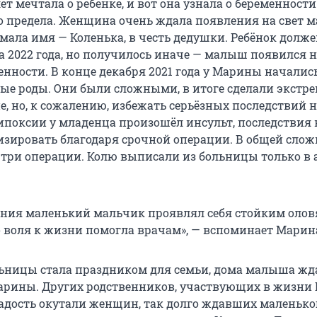
т мечтала о ребёнке, и вот она узнала о беременности
о предела. Женщина очень ждала появления на свет 
мала имя — Коленька, в честь дедушки. Ребёнок долж
а 2022 года, но получилось иначе — малыш появился н
енности. В конце декабря 2021 года у Марины началис
е роды. Они были сложными, в итоге сделали экстре
е, но, к сожалению, избежать серьёзных последствий н
гипоксии у младенца произошёл инсульт, последствия 
зировать благодаря срочной операции. В общей слож
три операции. Колю выписали из больницы только в 
ения маленький мальчик проявлял себя стойким оло
о воля к жизни помогла врачам», — вспоминает Марин
ьницы стала праздником для семьи, дома малыша ж
 Марины. Других родственников, участвующих в жизни 
 радость окутали женщин, так долго ждавших маленько