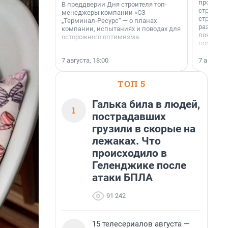
професси
В преддверии Дня строителя топ-
строителе
менеджеры компании «СЗ
строителя
„Терминал-Ресурс“ — о планах
раз. В ГК
компании, испытаниях и поводах для
появился
осторожного оптимизма.
поменяла
7 августа, 18:00
7 августа,
ТОП 5
Галька била в людей,
1
пострадавших
грузили в скорые на
лежаках. Что
происходило в
Геленджике после
атаки БПЛА
91 242
15 телесериалов августа —