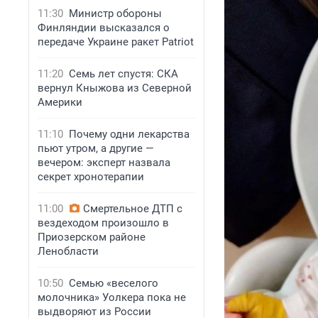
11:30
Министр обороны
Финляндии высказался о
передаче Украине ракет Patriot
11:20
Семь лет спустя: СКА
вернул Кныжова из Северной
Америки
11:10
Почему одни лекарства
пьют утром, а другие —
вечером: эксперт назвала
секрет хронотерапии
11:00
Смертельное ДТП с
вездеходом произошло в
Приозерском районе
Ленобласти
10:50
Семью «веселого
молочника» Уолкера пока не
выдворяют из России