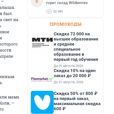
5
 —
горит склад Wildberries
малыша.
52 580
ен был
а свет на
ПРОМОКОДЫ
ь
нное
Скидка 72 000 на
е
высшее образование
которого
и среднее
специальное
ности
образование в
апреле
первый год обучения
До 31 августа, 2026
Скидка 10% на один
заказ до 20 000 ₽
вянным
а.
До 31 августа, 2026
Скидка 50% от 800 ₽
дали мама
на первый заказ,
Коли, —
максимальная скидка
600 ₽
го