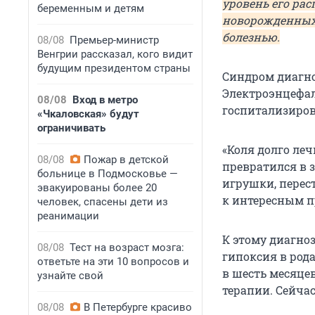
уровень его рас
беременным и детям
новорожденных 
болезнью.
08/08
Премьер-министр
Венгрии рассказал, кого видит
будущим президентом страны
Синдром диагно
Электроэнцефал
08/08
Вход в метро
госпитализиров
«Чкаловская» будут
ограничивать
«Коля долго леч
08/08
Пожар в детской
превратился в 
больнице в Подмосковье —
игрушки, перес
эвакуированы более 20
к интересным п
человек, спасены дети из
реанимации
К этому диагноз
08/08
Тест на возраст мозга:
гипоксия в рода
ответьте на эти 10 вопросов и
в шесть месяце
узнайте свой
терапии. Сейча
08/08
В Петербурге красиво