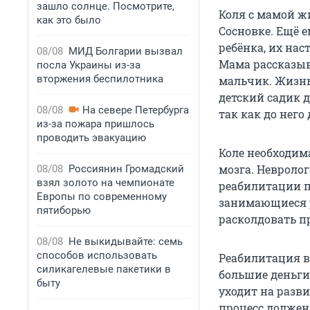
зашло солнце. Посмотрите,
Коля с мамой жи
как это было
Сосновке. Ещё е
ребёнка, их нас
08/08
МИД Болгарии вызвал
Мама рассказыв
посла Украины из-за
вторжения беспилотника
мальчик. Жизнь
детский садик д
08/08
На севере Петербурга
так как до него
из-за пожара пришлось
проводить эвакуацию
Коле необходим
мозга. Невролог
08/08
Россиянин Громадский
взял золото на чемпионате
реабилитации п
Европы по современному
занимающиеся р
пятиборью
расколдовать п
08/08
Не выкидывайте: семь
способов использовать
Реабилитация в 
силикагелевые пакетики в
большие деньги 
быту
уходит на разви
процесс долже