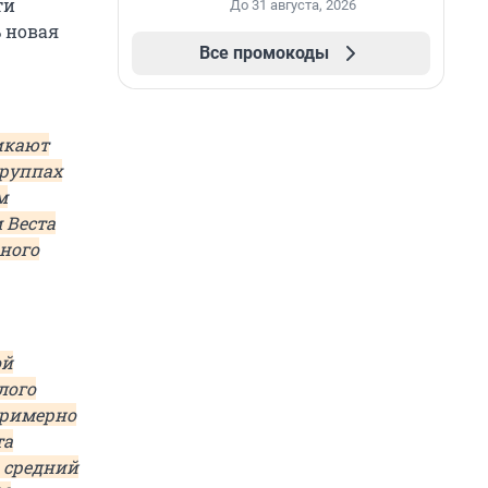
ти
До 31 августа, 2026
 новая
Все промокоды
икают
группах
м
 Веста
ного
ой
лого
примерно
та
о средний