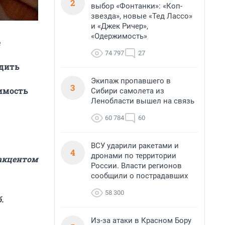
2
выбор «Фонтанки»: «Коп-
звезда», новые «Тед Лассо»
и «Джек Ричер»,
«Одержимость»
е
74 797
27
одить
Экипаж пропавшего в
3
имость
Сибири самолета из
Ленобласти вышел на связь
60 784
60
ВСУ ударили ракетами и
4
дронами по территории
 акцентом
России. Власти регионов
сообщили о пострадавших
58 300
.
Из-за атаки в Красном Бору