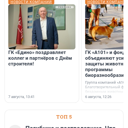
НОВОСТИ КОМПАНИЙ
НОВОСТИ КОМПАНИ
ГК «Едино» поздравляет
ГК «А101» и фонд
коллег и партнёров с Днём
объединяют усил
строителя!
защиты животных
программы
биоразнообразия
Группа компаний «А101»
Благотворительный фо
бездомным животным 
заключили соглашение
7 августа, 13:41
6 августа, 12:26
стратегическом сотрудн
ТОП 5