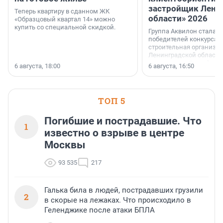
застройщик Лени
Теперь квартиру в сданном ЖК
области» 2026
«Образцовый квартал 14» можно
купить со специальной скидкой.
Группа Аквилон стала 
победителей конкурса 
строительная организа
Ленинградской области 
номинации «Самый
6 августа, 18:00
6 августа, 16:50
клиентоориентированн
застройщик Ленинград
области».
ТОП 5
Погибшие и пострадавшие. Что
1
известно о взрыве в центре
Москвы
93 535
217
Галька била в людей, пострадавших грузили
2
в скорые на лежаках. Что происходило в
Геленджике после атаки БПЛА