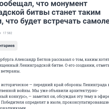
пообещал, что монумент
адской битвы станет таким
, что будет встречать самол
17 582
нтариев
рбурга Александр Беглов рассказал о том, каким хотя
ященный Ленинградской битве. О его создании, отмет
 ветераны.
 историческое — передний край обороны Ленинграда 
твенной войны. Мы уже объявили архитектурно-
ый конкурс», — заметил он, обсуждая эту тему в эфир
. Победителя определят в июле, проконсультировавшис
локадниками.