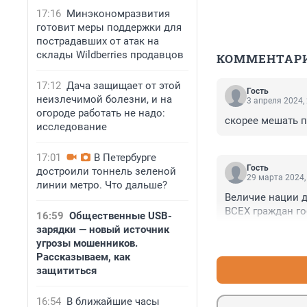
17:16
Минэкономразвития
готовит меры поддержки для
пострадавших от атак на
склады Wildberries продавцов
КОММЕНТАР
17:12
Дача защищает от этой
Гость
неизлечимой болезни, и на
3 апреля 2024,
огороде работать не надо:
скорее мешать по
исследование
17:01
В Петербурге
Гость
достроили тоннель зеленой
29 марта 2024,
линии метро. Что дальше?
Величие нации д
ВСЕХ граждан гос
16:59
Общественные USB-
зарядки — новый источник
угрозы мошенников.
Рассказываем, как
защититься
16:54
В ближайшие часы