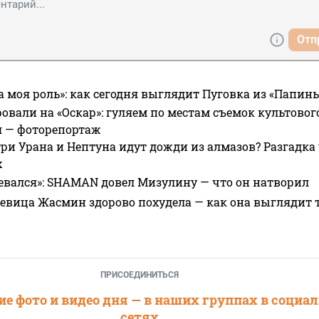
Отп
а моя роль»: как сегодня выглядит Пуговка из «Папин
овали на «Оскар»: гуляем по местам съемок культово
я — фоторепортаж
ри Урана и Нептуна идут дожди из алмазов? Разгадка
х
евался»: SHAMAN довел Мизулину — что он натворил
 певица Жасмин здорово похудела — как она выглядит 
ПРИСОЕДИНИТЬСЯ
е фото и видео дня — в наших группах в социа
сетях