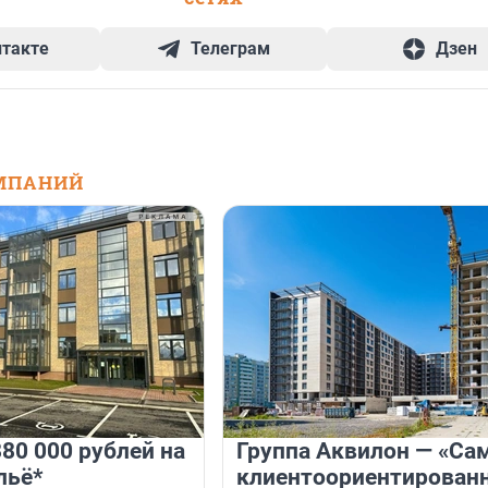
нтакте
Телеграм
Дзен
МПАНИЙ
80 000 рублей на
Группа Аквилон — «Са
льё*
клиентоориентирован