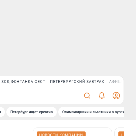
ЗСД ФОНТАНКА ФЕСТ
ПЕТЕРБУРГСКИЙ ЗАВТРАК
АФИША PLUS
и
Петербург ищет креатив
Олимпиадники и льготники в вузах СПб
НОВОСТИ КОМПАНИЙ
НОВОС