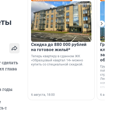
еты
Скидка до 880 000 рублей
Группа
на готовое жильё*
клиен
застро
Теперь квартиру в сданном ЖК
област
«Образцовый квартал 14» можно
т сделать
купить со специальной скидкой.
Группа А
ил глава
победите
строител
Ленингра
номинац
клиенто
в годы
застройщ
6 августа, 18:00
6 августа,
области»
е
ь с