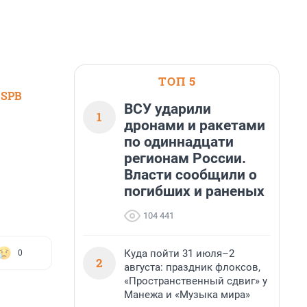
ТОП 5
 SPB
ВСУ ударили
1
дронами и ракетами
по одиннадцати
регионам России.
Власти сообщили о
погибших и раненых
104 441
Куда пойти 31 июля–2
0
2
августа: праздник флоксов,
«Пространственный сдвиг» у
Манежа и «Музыка мира»