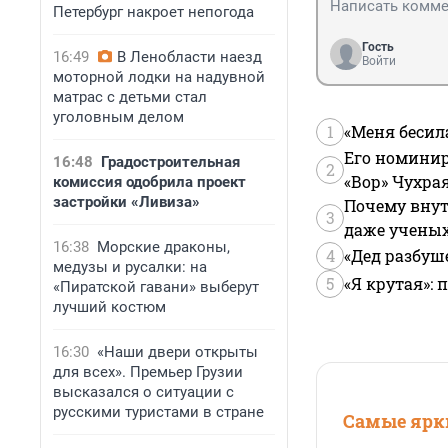
Петербург накроет непогода
Гость
16:49
В Ленобласти наезд
Войти
моторной лодки на надувной
матрас с детьми стал
уголовным делом
1
«Меня бесил
Его номинир
16:48
Градостроительная
2
«Вор» Чухра
комиссия одобрила проект
застройки «Ливиза»
Почему внут
3
даже учены
16:38
Морские драконы,
4
«Дед разбуш
медузы и русалки: на
5
«Я крутая»:
«Пиратской гавани» выберут
лучший костюм
16:30
«Наши двери открыты
для всех». Премьер Грузии
высказался о ситуации с
русскими туристами в стране
Самые ярки