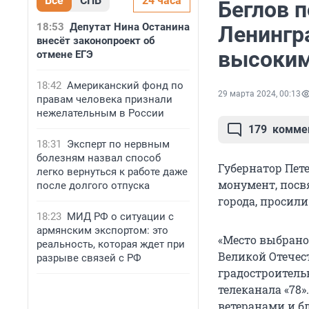
Все
СПБ
24 часа
Беглов 
18:53
Депутат Нина Останина
Ленингр
внесёт законопроект об
высоким
отмене ЕГЭ
18:42
Американский фонд по
29 марта 2024, 00:13
правам человека признали
нежелательным в России
179
комме
18:31
Эксперт по нервным
болезням назвал способ
Губернатор Пете
легко вернуться к работе даже
монумент, посв
после долгого отпуска
города, просили
18:23
МИД РФ о ситуации с
армянским экспортом: это
«Место выбрано
реальность, которая ждет при
Великой Отечес
разрыве связей с РФ
градостроительн
телеканала «78»
ветеранами и б