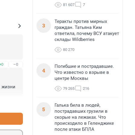
81 607
7
Теракты против мирных
3
граждан. Татьяна Ким
ответила, почему ВСУ атакует
склады Wildberries
80 270
+0
–0
Погибшие и пострадавшие.
4
Что известно о взрыве в
центре Москвы
 жизни 
79 265
216
+2
–0
Галька била в людей,
5
пострадавших грузили в
скорые на лежаках. Что
происходило в Геленджике
после атаки БПЛА