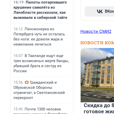
16:19
Пилоты потерпевшего
крушение самолёта из
ВКо
Ленобласти рассказали, как
выживали в сибирской тайге
16:12
Пенсионерка из
Новости СМИ2
Петербурга чуть не осталась
без ноги: ее довели жара и
НОВОСТИ КО
нежелание лечиться
16:07
В Таиланде ищут еще
трех возможных жертв банды,
убившей брата и сестру из
России
15:56
Гражданский и
Обуховской Обороны
ограничат, а Светлановский
перекроют
Скидка до 8
15:45
Почти 1300 человек
готовое жи