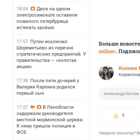
18:04
Двое на одном
электросамокате оставили
пожилого петербуржца
истекать кровью
17:57
Путин исключил
Больше новост
Шереметьево из перечня
online»
. Подпис
стратегических предприятий. У
правительства — «золотая
акция»
Ксения 
Корреспонд
17:38
После пяти дочерей у
Валерия Карпина родился
первый сын
Александр Беглов
17:27
В Ленобласти
задержали руководителя
0
местной мормонской церкви.
К нему пришли полиция и
ФСБ
Увидели опечатку? В