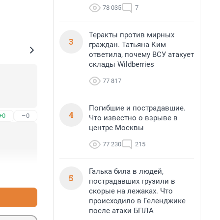
78 035
7
Теракты против мирных
3
граждан. Татьяна Ким
ответила, почему ВСУ атакует
склады Wildberries
77 817
Погибшие и пострадавшие.
4
+0
–0
Что известно о взрыве в
центре Москвы
77 230
215
Галька била в людей,
+2
–0
5
пострадавших грузили в
скорые на лежаках. Что
происходило в Геленджике
после атаки БПЛА