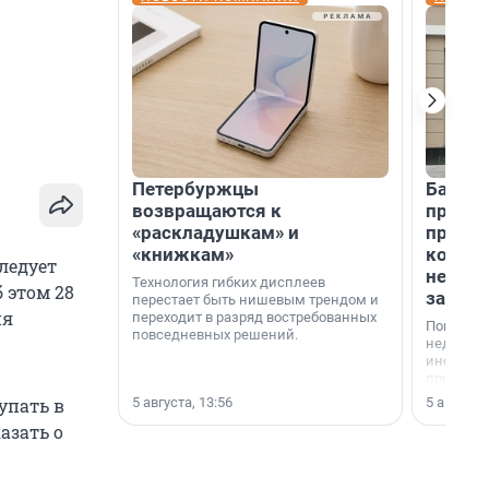
Петербуржцы
Банк К
возвращаются к
програ
«раскладушкам» и
приоб
«книжкам»
комме
ледует
недви
Технология гибких дисплеев
 этом 28
застр
перестает быть нишевым трендом и
ия
переходит в разряд востребованных
Покупка 
повседневных решений.
недвижи
инструме
предприн
офис, ск
5 августа, 13:56
5 августа,
упать в
или гото
азать о
успех сд
выбора о
финанси