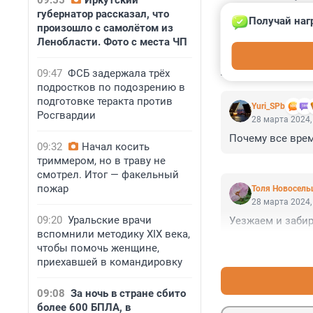
09:55
Иркутский
губернатор рассказал, что
Получай наг
произошло с самолётом из
Ленобласти. Фото с места ЧП
КОММЕНТАР
09:47
ФСБ задержала трёх
подростков по подозрению в
подготовке теракта против
Yuri_SPb
Росгвардии
28 марта 2024,
Почему все врем
09:32
Начал косить
триммером, но в траву не
смотрел. Итог — факельный
пожар
Толя Новосель
28 марта 2024,
09:20
Уральские врачи
Уезжаем и забир
вспомнили методику XIX века,
чтобы помочь женщине,
приехавшей в командировку
09:08
За ночь в стране сбито
более 600 БПЛА, в