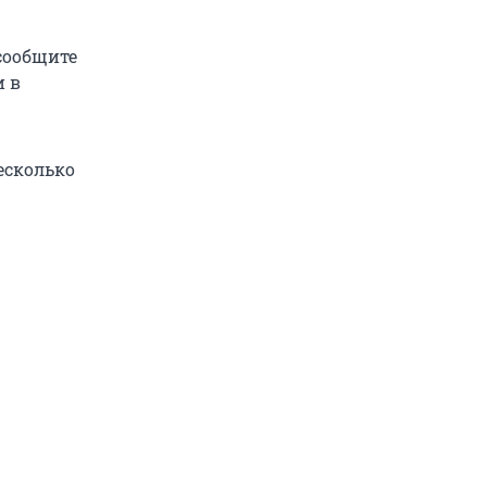
сообщите
и в
есколько