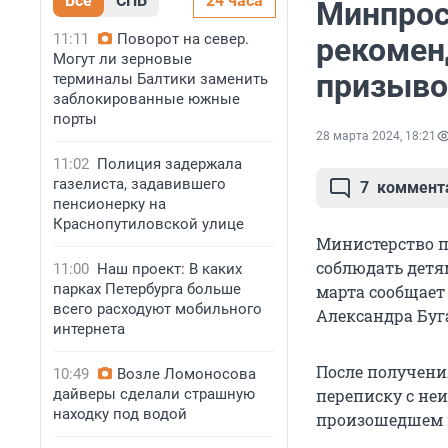
Все
СПБ
24 часа
Минпрос
11:11
Поворот на север.
рекомен
Могут ли зерновые
призыво
терминалы Балтики заменить
заблокированные южные
порты
28 марта 2024, 18:21
11:02
Полиция задержала
газелиста, задавившего
7
коммент
пенсионерку на
Краснопутиловской улице
Министерство п
соблюдать детям
11:00
Наш проект: В каких
парках Петербурга больше
марта сообщае
всего расходуют мобильного
Александра Буг
интернета
После получени
10:49
Возле Ломоносова
дайверы сделали страшную
переписку с неи
находку под водой
произошедшем 