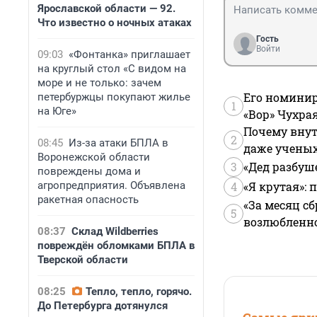
Ярославской области — 92.
Что известно о ночных атаках
Гость
Войти
09:03
«Фонтанка» приглашает
на круглый стол «С видом на
море и не только: зачем
Его номинир
петербуржцы покупают жилье
1
на Юге»
«Вор» Чухра
Почему внут
2
08:45
Из-за атаки БПЛА в
даже учены
Воронежской области
3
«Дед разбуш
повреждены дома и
агропредприятия. Объявлена
4
«Я крутая»:
ракетная опасность
«За месяц сб
5
возлюбленной
08:37
Склад Wildberries
повреждён обломками БПЛА в
Тверской области
08:25
Тепло, тепло, горячо.
До Петербурга дотянулся