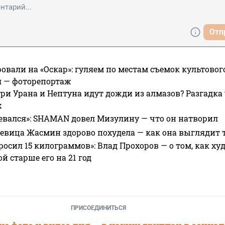
Отп
овали на «Оскар»: гуляем по местам съемок культово
я — фоторепортаж
ри Урана и Нептуна идут дожди из алмазов? Разгадка
х
евался»: SHAMAN довел Мизулину — что он натворил
 певица Жасмин здорово похудела — как она выглядит 
росил 15 килограммов»: Влад Прохоров — о том, как худе
 старше его на 21 год
ПРИСОЕДИНИТЬСЯ