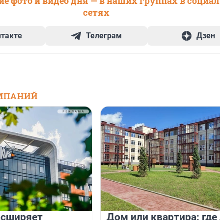
е фото и видео дня — в наших группах в социа
сетях
нтакте
Телеграм
Дзен
МПАНИЙ
асширяет
Дом или квартира: где