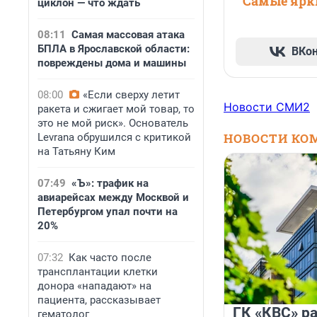
Самые ярки
циклон — что ждать
08:11
Самая массовая атака
БПЛА в Ярославской области:
ВКо
повреждены дома и машины
08:00
«Если сверху летит
Новости СМИ2
ракета и сжигает мой товар, то
это не мой риск». Основатель
НОВОСТИ КО
Levrana обрушился с критикой
на Татьяну Ким
07:49
«Ъ»: трафик на
авиарейсах между Москвой и
Петербургом упал почти на
20%
07:32
Как часто после
трансплантации клетки
донора «нападают» на
пациента, рассказывает
ГК «КВС» р
гематолог