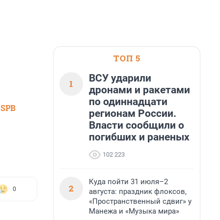
ТОП 5
ВСУ ударили
1
дронами и ракетами
по одиннадцати
 SPB
регионам России.
Власти сообщили о
погибших и раненых
102 223
Куда пойти 31 июля–2
2
0
августа: праздник флоксов,
«Пространственный сдвиг» у
Манежа и «Музыка мира»