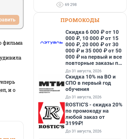
69 298
ПРОМОКОДЫ
равить
Скидка 6 000 ₽ от 10
000 ₽, 10 000 ₽ от 15
го фильма
000 ₽, 20 000 ₽ от 30
000 ₽ и 35 000 ₽ от 50
000 ₽ на первый и все
 удивила
повторные заказы по
промокоду НАБЕРИ
До 31 августа, 2026
Скидка 10% на ВО и
теперь
СПО в первый год
обучения
л, и о
До 31 августа, 2026
ROSTIC'S - скидка 20%
по промокоду на
любой заказ от
3199₽!
До 31 августа, 2026