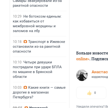
Самары эвакуировали из-за
ракетной опасности
10:29
Не ботоксом единым:
как избавиться от
межбровной морщины и
заломов на лбу
10:18
Транспорт в Ижевске
остановили из-за ракетной
опасности
Больше новост
online»
. Подпис
10:10
Четыре девушки
пострадали при ударе БПЛА
Анастас
по машине в Брянской
области
корреспонд
10:03
Какие книги — самые
дорогие в магазинах
0
Петербурга?
Увидели опечатку? В