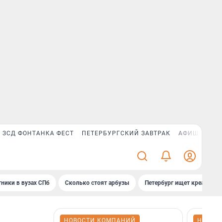
ЗСД ФОНТАНКА ФЕСТ
ПЕТЕРБУРГСКИЙ ЗАВТРАК
АФИША PLUS
ники в вузах СПб
Сколько стоят арбузы
Петербург ищет креатив
НОВОСТИ КОМПАНИЙ
НОВОС