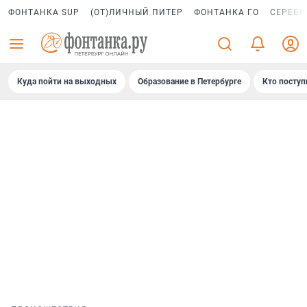
ФОНТАНКА SUP
(ОТ)ЛИЧНЫЙ ПИТЕР
ФОНТАНКА ГО
СЕРЕБР
Куда пойти на выходных
Образование в Петербурге
Кто поступ