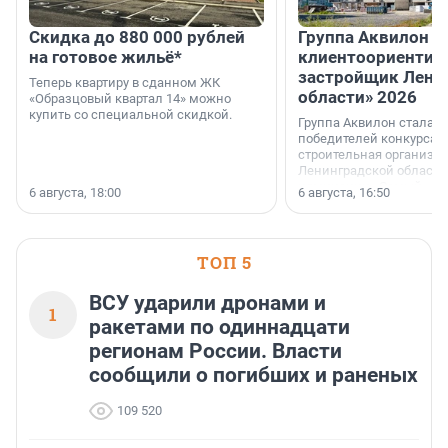
Скидка до 880 000 рублей
Группа Аквилон 
на готовое жильё*
клиентоориентир
застройщик Лени
Теперь квартиру в сданном ЖК
области» 2026
«Образцовый квартал 14» можно
купить со специальной скидкой.
Группа Аквилон стала 
победителей конкурса 
строительная организа
Ленинградской области 
номинации «Самый
6 августа, 18:00
6 августа, 16:50
клиентоориентированн
застройщик Ленинград
области».
ТОП 5
ВСУ ударили дронами и
1
ракетами по одиннадцати
регионам России. Власти
сообщили о погибших и раненых
109 520