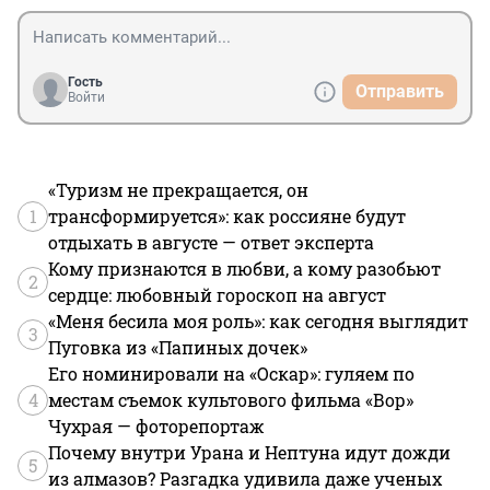
Гость
Отправить
Войти
«Туризм не прекращается, он
1
трансформируется»: как россияне будут
отдыхать в августе — ответ эксперта
Кому признаются в любви, а кому разобьют
2
сердце: любовный гороскоп на август
«Меня бесила моя роль»: как сегодня выглядит
3
Пуговка из «Папиных дочек»
Его номинировали на «Оскар»: гуляем по
4
местам съемок культового фильма «Вор»
Чухрая — фоторепортаж
Почему внутри Урана и Нептуна идут дожди
5
из алмазов? Разгадка удивила даже ученых