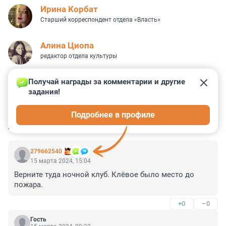
Иpина Корбат
Старший корреспондент отдела «Власть»
Алина Циопа
редактор отдела культуры
Получай награды за комментарии и другие 
задания!
0
0
0
0
0
Подробнее в профиле
КОММЕНТАРИИ
2
279662540
15 марта 2024, 15:04
Верните туда ночной клуб. Клёвое было место до 
пожара.
+0
–0
Гость