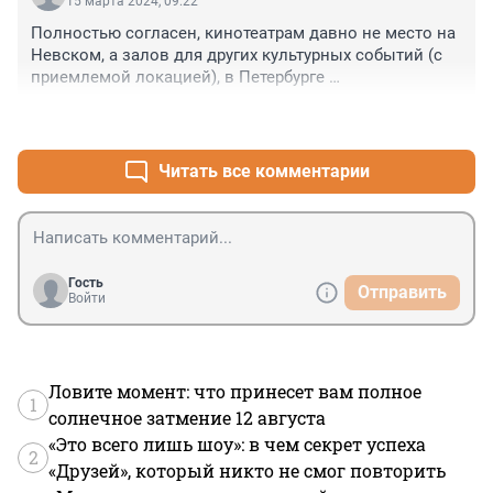
15 марта 2024, 09:22
Полностью согласен, кинотеатрам давно не место на 
Невском, а залов для других культурных событий (с 
приемлемой локацией), в Петербурге 
катастрофически не хватает. Поэтому, по крайней 
+0
–0
мере в прайм-тайм, зал должен использоваться для 
живых концертов или спектаклей.
Читать все комментарии
Гость
Отправить
Войти
Ловите момент: что принесет вам полное
1
солнечное затмение 12 августа
«Это всего лишь шоу»: в чем секрет успеха
2
«Друзей», который никто не смог повторить