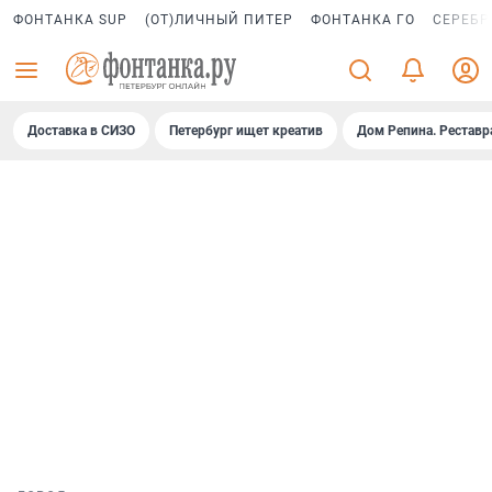
ФОНТАНКА SUP
(ОТ)ЛИЧНЫЙ ПИТЕР
ФОНТАНКА ГО
СЕРЕБР
Доставка в СИЗО
Петербург ищет креатив
Дом Репина. Реставр