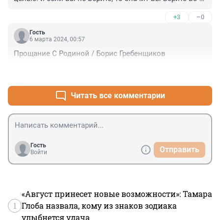
всю лапшу и обещания
+3
–0
Гость
6 марта 2024, 00:57
Прощание С Родиной / Борис Гребенщиков
+1
–0
Читать все комментарии
Гость
Отправить
Войти
«Август принесет новые возможности»: Тамара
1
Глоба назвала, кому из знаков зодиака
улыбнется удача