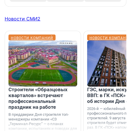
Новости СМИ2
НОВОСТИ КОМПАНИЙ
НОВОСТИ КОМПАНИ
Строители «Образцовых
ГЭС, марки, искус
кварталов» встречают
ВВП: в ГК «ПСК» р
профессиональный
об истории Дня с
праздник на работе
2026-й — юбилейный го
профессионального пр
В преддверии Дня строителя топ-
строителей. 9 августа 2
менеджеры компании «СЗ
строителя будет отмечат
„Терминал-Ресурс“ — о планах
раз. В ГК «ПСК» напомни
компании, испытаниях и поводах для