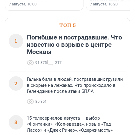
появился праздник и к
осторожного оптимизма.
7 августа, 18:00
7 августа, 16:20
поменялась роль строит
ТОП 5
Погибшие и пострадавшие. Что
1
известно о взрыве в центре
Москвы
91 375
217
Галька била в людей, пострадавших грузили
2
в скорые на лежаках. Что происходило в
Геленджике после атаки БПЛА
85 351
15 телесериалов августа — выбор
3
«Фонтанки»: «Коп-звезда», новые «Тед
Лассо» и «Джек Ричер», «Одержимость»