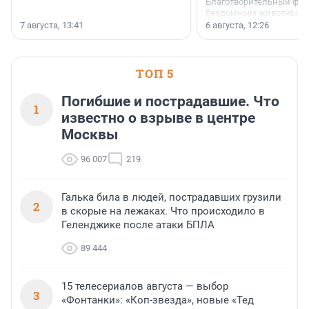
Благотворительный фо
бездомным животным 
заключили соглашение
7 августа, 13:41
6 августа, 12:26
стратегическом сотрудн
ТОП 5
Погибшие и пострадавшие. Что
1
известно о взрыве в центре
Москвы
96 007
219
Галька била в людей, пострадавших грузили
2
в скорые на лежаках. Что происходило в
Геленджике после атаки БПЛА
89 444
15 телесериалов августа — выбор
3
«Фонтанки»: «Коп-звезда», новые «Тед