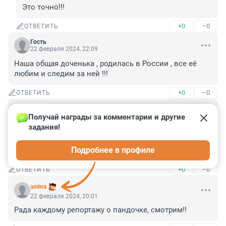
Это точно!!!
+0
–0
ОТВЕТИТЬ
Гость
22 февраля 2024, 22:09
Наша общая доченька , родилась в России , все её 
любим и следим за ней !!!
+0
–0
ОТВЕТИТЬ
Гость
22 февраля 2024, 20:12
Получай награды за комментарии и другие 
задания!
Да они заслуживают внимания, никому не делают 
гадости, никого не убивают и заботятся о детенышах, 
Подробнее в профиле
учитесь!
+0
–0
ОТВЕТИТЬ
aлёна
22 февраля 2024, 20:01
Рада каждому репортажу о пандочке, смотрим!!