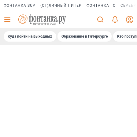
ФОНТАНКА SUP
(ОТ)ЛИЧНЫЙ ПИТЕР
ФОНТАНКА ГО
СЕРЕБР
Куда пойти на выходных
Образование в Петербурге
Кто поступ