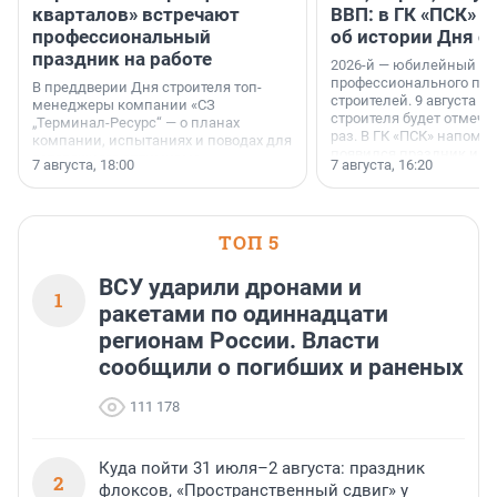
кварталов» встречают
ВВП: в ГК «ПСК» р
профессиональный
об истории Дня с
праздник на работе
2026-й — юбилейный го
профессионального пр
В преддверии Дня строителя топ-
строителей. 9 августа 2
менеджеры компании «СЗ
строителя будет отмечат
„Терминал-Ресурс“ — о планах
раз. В ГК «ПСК» напомни
компании, испытаниях и поводах для
появился праздник и к
осторожного оптимизма.
7 августа, 18:00
7 августа, 16:20
поменялась роль строит
ТОП 5
ВСУ ударили дронами и
1
ракетами по одиннадцати
регионам России. Власти
сообщили о погибших и раненых
111 178
Куда пойти 31 июля–2 августа: праздник
2
флоксов, «Пространственный сдвиг» у