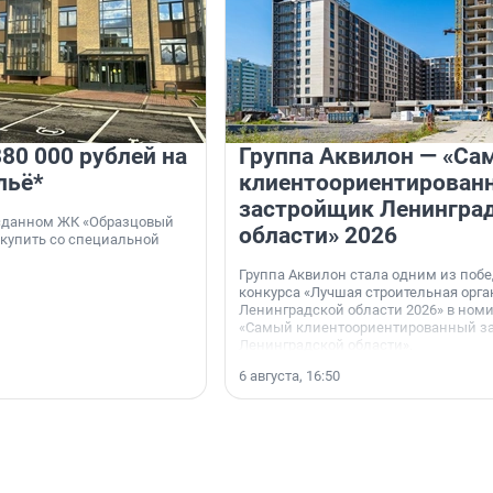
80 000 рублей на
Группа Аквилон — «Са
льё*
клиентоориентирован
застройщик Ленингра
 сданном ЖК «Образцовый
области» 2026
 купить со специальной
Группа Аквилон стала одним из поб
конкурса «Лучшая строительная орг
Ленинградской области 2026» в ном
«Самый клиентоориентированный з
Ленинградской области».
6 августа, 16:50