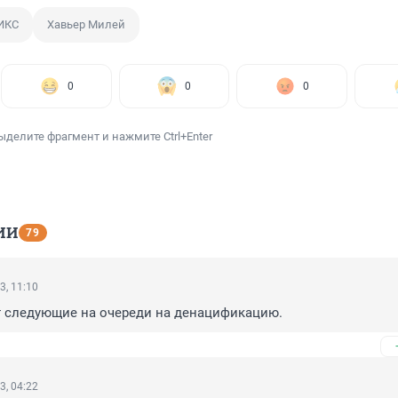
ИКС
Хавьер Милей
0
0
0
ыделите фрагмент и нажмите Ctrl+Enter
ИИ
79
3, 11:10
ут следующие на очереди на денацификацию.
3, 04:22