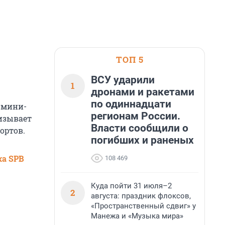
ТОП 5
ВСУ ударили
1
дронами и ракетами
по одиннадцати
 «мини-
регионам России.
ризывает
Власти сообщили о
ортов.
погибших и раненых
ка SPB
108 469
Куда пойти 31 июля–2
2
августа: праздник флоксов,
«Пространственный сдвиг» у
Манежа и «Музыка мира»