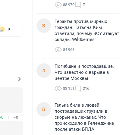
88 970
7
Теракты против мирных
3
граждан. Татьяна Ким
0
ответила, почему ВСУ атакует
склады Wildberries
84 963
Погибшие и пострадавшие.
4
Что известно о взрыве в
центре Москвы
83 151
216
Галька била в людей,
5
пострадавших грузили в
скорые на лежаках. Что
+0
–0
происходило в Геленджике
после атаки БПЛА