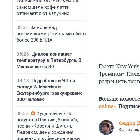
количестве молока: чем на
самом деле кофе латте
отличается от капучино
08:38
За ночь над
российскими регионами сбито
более 200 БПЛА
08:26
Циклон понижает
температуру в Петербурге. В
Газета New York
Москве же за 30
Трампом». Поли
08:13
Подробности ЧП на
разрешить торг
складе Wildberries в
Екатеринбурге: эвакуировано
Больше новост
800 человек
online»
. Подпис
08:00
Куда пойти 7–9
августа: «Пикник „Афиши“»,
Федор 
песни «Короля и Шута» в
Корреспонд
Ледовом, день рождения
Зощенко и кубинские марки