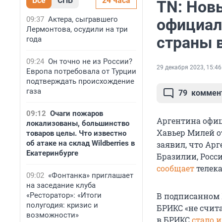
Все
СПБ
24 часа
TN: Нов
09:37
Актера, сыгравшего
официал
Лермонтова, осудили на три
страны 
года
09:24
Он точно не из России?
29 декабря 2023, 15:46
Европа потребовала от Турции
подтверждать происхождение
газа
79
коммен
09:12
Очаги пожаров
Аргентина офиц
локализованы, большинство
Хавьер Милей о
товаров целы. Что известно
об атаке на склад Wildberries в
заявил, что Арг
Екатеринбурге
Бразилии, Росси
сообщает
телека
09:02
«Фонтанка» приглашает
на заседание клуба
«Ресторатор»: «Итоги
В подписанном 
полугодия: кризис и
БРИКС «не счит
возможности»
в БРИКС
стало 