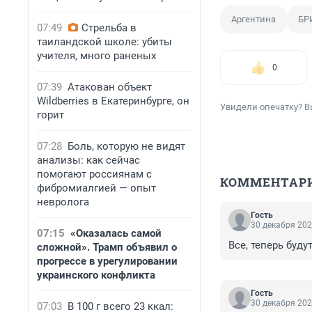
Аргентина
БР
07:49
Стрельба в
таиландской школе: убиты
учителя, много раненых
0
07:39
Атакован объект
Wildberries в Екатеринбурге, он
Увидели опечатку? В
горит
07:28
Боль, которую не видят
анализы: как сейчас
помогают россиянам с
КОММЕНТАР
фибромиалгией — опыт
невролога
Гость
30 декабря 202
07:15
«Оказалась самой
Все, теперь буд
сложной». Трамп объявил о
прогрессе в урегулировании
украинского конфликта
Гость
30 декабря 202
07:03
В 100 г всего 23 ккал: