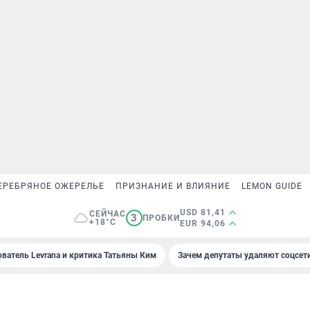
ЕРЕБРЯНОЕ ОЖЕРЕЛЬЕ
ПРИЗНАНИЕ И ВЛИЯНИЕ
LEMON GUIDE
USD 81,41
СЕЙЧАС
3
ПРОБКИ
+18°C
EUR 94,06
ователь Levrana и критика Татьяны Ким
Зачем депутаты удаляют соцсет