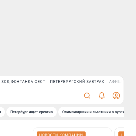
ЗСД ФОНТАНКА ФЕСТ
ПЕТЕРБУРГСКИЙ ЗАВТРАК
АФИША PLUS
и
Петербург ищет креатив
Олимпиадники и льготники в вузах СПб
НОВОСТИ КОМПАНИЙ
НОВОС