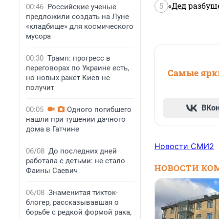
5
«Дед разбуш
00:46
Российские ученые
предложили создать на Луне
«кладбище» для космического
мусора
00:30
Трамп: прогресс в
переговорах по Украине есть,
Самые ярки
но новых ракет Киев не
получит
ВКо
00:05
Одного погибшего
нашли при тушении дачного
дома в Гатчине
Новости СМИ2
06/08
До последних дней
работала с детьми: не стало
НОВОСТИ КО
Фаины Саевич
06/08
Знаменитая тикток-
блогер, рассказывавшая о
борьбе с редкой формой рака,