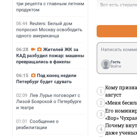
три рецепта с главным летним
Вот есть стиралк
продуктом
06:44
Reuters: Белый дом
попросил Москву освободить
одного американца
06:28
Жителей ЖК за
КАД разбудил пожар: машины
превращались в факелы
Гость
Войти
06:15
Под конец недели
Петербург будет сдувать
Кому призна
1
август
02:09
Лев Лурье поговорит с
Лизой Боярской о Петербурге
2
«Меня бесил
и театре
Его номинир
3
«Вор» Чухра
01:01
Сообщение о
Почему внут
реабилитации
4
даже учены