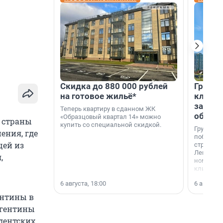
Скидка до 880 000 рублей
Группа
на готовое жильё*
клиен
застро
Теперь квартиру в сданном ЖК
област
«Образцовый квартал 14» можно
р страны
купить со специальной скидкой.
Группа А
ения, где
победите
щей из
строител
Ленингра
,
номинац
клиенто
застройщ
6 августа, 18:00
6 августа,
области»
ентины в
ргентины
идентских