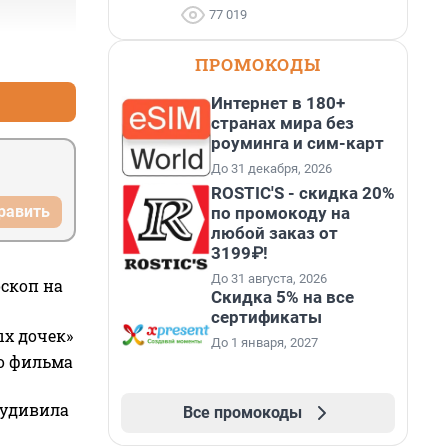
77 019
+0
–0
ПРОМОКОДЫ
Интернет в 180+
странах мира без
роуминга и сим-карт
До 31 декабря, 2026
ROSTIC'S - скидка 20%
равить
по промокоду на
любой заказ от
3199₽!
До 31 августа, 2026
оскоп на
Скидка 5% на все
сертификаты
ых дочек»
До 1 января, 2027
го фильма
 удивила
Все промокоды