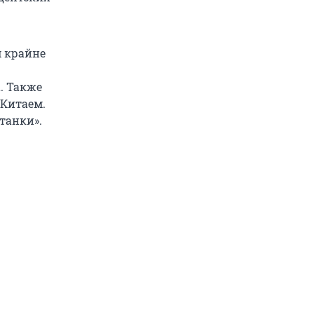
м крайне
. Также
 Китаем.
танки».