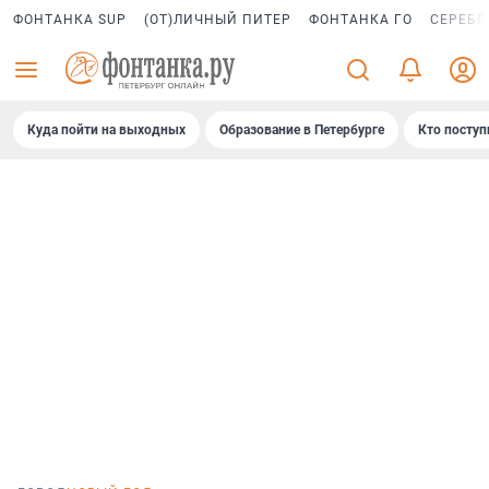
ФОНТАНКА SUP
(ОТ)ЛИЧНЫЙ ПИТЕР
ФОНТАНКА ГО
СЕРЕБР
Куда пойти на выходных
Образование в Петербурге
Кто поступ