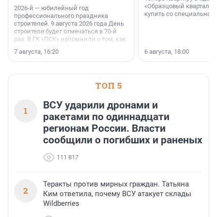
«Образцовый квартал 1
2026-й — юбилейный год
купить со специальной 
профессионального праздника
строителей. 9 августа 2026 года День
строителя будет отмечаться в 70-й
раз. В ГК «ПСК» напомнили о том, как
появился праздник и как
7 августа, 16:20
6 августа, 18:00
поменялась роль строительства.
ТОП 5
ВСУ ударили дронами и
1
ракетами по одиннадцати
регионам России. Власти
сообщили о погибших и раненых
111 817
Теракты против мирных граждан. Татьяна
2
Ким ответила, почему ВСУ атакует склады
Wildberries