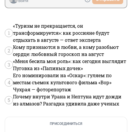
Войти
«Туризм не прекращается, он
1
трансформируется»: как россияне будут
отдыхать в августе — ответ эксперта
Кому признаются в любви, а кому разобьют
2
сердце: любовный гороскоп на август
«Меня бесила моя роль»: как сегодня выглядит
3
Пуговка из «Папиных дочек»
Его номинировали на «Оскар»: гуляем по
4
местам съемок культового фильма «Вор»
Чухрая — фоторепортаж
Почему внутри Урана и Нептуна идут дожди
5
из алмазов? Разгадка удивила даже ученых
ПРИСОЕДИНИТЬСЯ