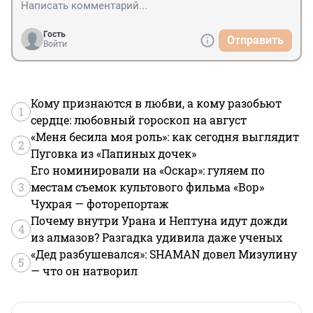
Гость
Отправить
Войти
Кому признаются в любви, а кому разобьют
1
сердце: любовный гороскоп на август
«Меня бесила моя роль»: как сегодня выглядит
2
Пуговка из «Папиных дочек»
Его номинировали на «Оскар»: гуляем по
3
местам съемок культового фильма «Вор»
Чухрая — фоторепортаж
Почему внутри Урана и Нептуна идут дожди
4
из алмазов? Разгадка удивила даже ученых
«Дед разбушевался»: SHAMAN довел Мизулину
5
— что он натворил