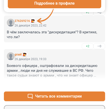
Подробнее в профиле
фейк. Депутатов просто заставляют под угрозами 
голосовать за принятия Законов, которые даже не 
+1
–0
дали для ознакомления. А те голосуют и не 
сопротивляются. И зачем нам такие законодатели? 
276269216
Что не ляпнут в любом Министерстве, всё одобряется 
26 декабря 2023, 22:42
в Думе. Фейковая Дума и Конституция. Так, для вида.
В чём заключалась эта "дискредитация"? В критике, 
что ли?
+2
–0
graail
26 декабря 2023, 19:33
Боевого офицера , оштрафовали за дискредитацию 
армии , люди ни дня не служившие в ВС РФ. Чего 
такое судьи знают о армии , что не знает офицер 
главного разведывательного управления ВС РФ.
+3
–0
Читать все комментарии