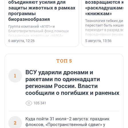
объединяют усилия для
возвращаются к
защиты животных в рамках
«раскладушкам» 
программы
«книжкам»
биоразнообразия
Технология гибких дисп
перестает быть нишевы
Группа компаний «А101» и
переходит в разряд вос
Благотворительный фонд помощи
повседневных решений
бездомным животным «НИКА»
заключили соглашение о
6 августа, 12:26
5 августа, 13:56
стратегическом сотрудничестве.
ТОП 5
ВСУ ударили дронами и
1
ракетами по одиннадцати
регионам России. Власти
сообщили о погибших и раненых
105 341
Куда пойти 31 июля–2 августа: праздник
2
флоксов, «Пространственный сдвиг» у