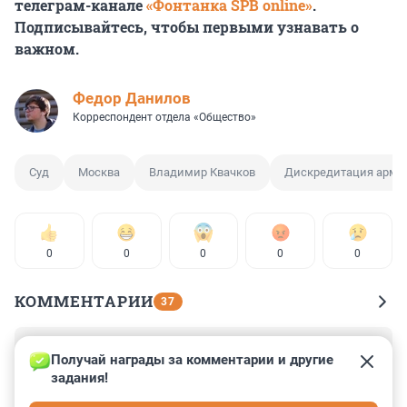
телеграм-канале
«Фонтанка SPB online»
.
Подписывайтесь, чтобы первыми узнавать о
важном.
Федор Данилов
Корреспондент отдела «Общество»
Суд
Москва
Владимир Квачков
Дискредитация арми
0
0
0
0
0
КОММЕНТАРИИ
37
Гость
27 декабря 2023, 01:59
Получай награды за комментарии и другие 
задания!
Если бы сейчас закрыли, уже бы не жил. Повезло , 
что это произошло всё до СВО. Даа, страна вся как 