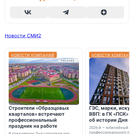
Новости СМИ2
НОВОСТИ КОМПАНИЙ
НОВОСТИ КОМПАНИ
Строители «Образцовых
ГЭС, марки, искус
кварталов» встречают
ВВП: в ГК «ПСК» р
профессиональный
об истории Дня с
праздник на работе
2026-й — юбилейный го
профессионального пр
В преддверии Дня строителя топ-