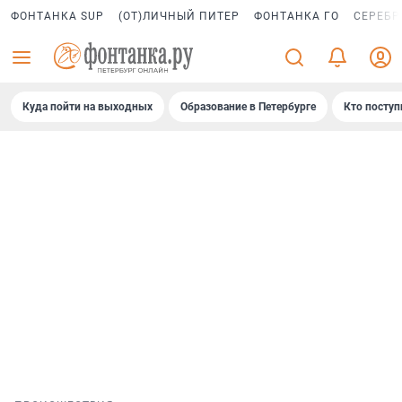
ФОНТАНКА SUP
(ОТ)ЛИЧНЫЙ ПИТЕР
ФОНТАНКА ГО
СЕРЕБР
Куда пойти на выходных
Образование в Петербурге
Кто поступ