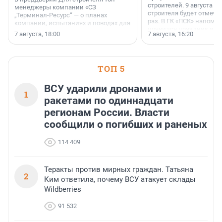
строителей. 9 августа 2
менеджеры компании «СЗ
строителя будет отмечат
„Терминал-Ресурс“ — о планах
раз. В ГК «ПСК» напомни
компании, испытаниях и поводах для
появился праздник и к
осторожного оптимизма.
7 августа, 18:00
7 августа, 16:20
поменялась роль строит
ТОП 5
ВСУ ударили дронами и
1
ракетами по одиннадцати
регионам России. Власти
сообщили о погибших и раненых
114 409
Теракты против мирных граждан. Татьяна
2
Ким ответила, почему ВСУ атакует склады
Wildberries
91 532