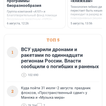
программы
«книжкам»
биоразнообразия
Технология гибких дисп
перестает быть нишевы
Группа компаний «А101» и
переходит в разряд вос
Благотворительный фонд помощи
повседневных решений
бездомным животным «НИКА»
заключили соглашение о
6 августа, 12:26
5 августа, 13:56
стратегическом сотрудничестве.
ТОП 5
ВСУ ударили дронами и
1
ракетами по одиннадцати
регионам России. Власти
сообщили о погибших и раненых
102 690
Куда пойти 31 июля–2 августа: праздник
2
флоксов, «Пространственный сдвиг» у
Манежа и «Музыка мира»
78 764
7