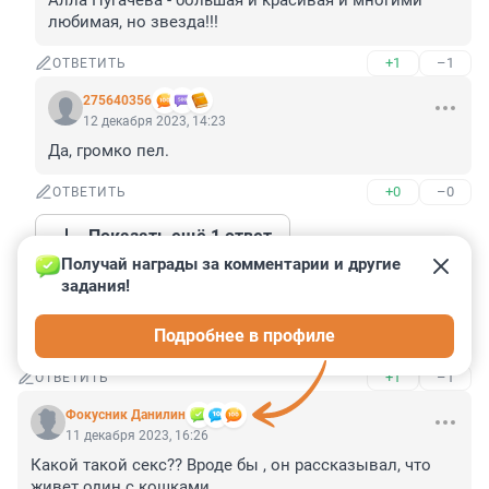
Алла Пугачёва - большая и красивая и многими 
любимая, но звезда!!!
+1
–1
ОТВЕТИТЬ
275640356
12 декабря 2023, 14:23
Да, громко пел.
+0
–0
ОТВЕТИТЬ
Показать ещё 1 ответ
Получай награды за комментарии и другие 
задания!
Гость
11 декабря 2023, 16:57
Подробнее в профиле
Молодец. Ничего лишнего и навязчивого. Не шаман.
+1
–1
ОТВЕТИТЬ
Фокусник Данилин
11 декабря 2023, 16:26
Какой такой секс?? Вроде бы , он рассказывал, что 
живет один с кошками…