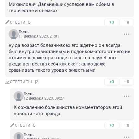
Михайлович.Дальнейших успехов вам обоим в 
творчестве и съемках.
+0
–0
ОТВЕТИТЬ
Гость
11 декабря 2023, 21:01
ну да возраст болезни-всех это ждет-но он всегда 
был внутри завистливым и подонком-этого от него не 
отнимешь-даже при входе в залы со служебного 
входа вел всегда себя как скот-жалко даже 
сравнивать такого урода с животными
+0
–0
ОТВЕТИТЬ
2
Гость
12 декабря 2023, 09:27
К сожалению большинства комментаторов этой 
новости - это правда.
+0
–0
ОТВЕТИТЬ
Гость