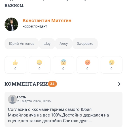
важном.
Константин Митягин
корреспондент
Юрий Антонов
Шоу
Алсу
Здоровье
0
0
0
0
0
КОММЕНТАРИИ
34
Гость
21 марта 2024, 10:35
Согласна с ккомментарием самого Юрия 
Михайловича на все 100%.Достойно держался на 
сцене,пел также достойно.Считаю дуэт 
состоявшимся.здоровья Вам,Юрий 