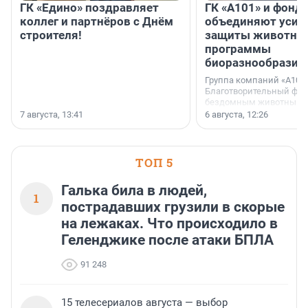
ГК «Едино» поздравляет
ГК «А101» и фонд
коллег и партнёров с Днём
объединяют усил
строителя!
защиты животных
программы
биоразнообразия
Группа компаний «А101»
Благотворительный фо
бездомным животным 
заключили соглашение
7 августа, 13:41
6 августа, 12:26
стратегическом сотрудн
ТОП 5
Галька била в людей,
1
пострадавших грузили в скорые
на лежаках. Что происходило в
Геленджике после атаки БПЛА
91 248
15 телесериалов августа — выбор