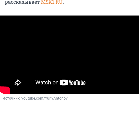
рассказывает
MSK1.RU
.
Источник: 
youtube.com/YuriyAntonov