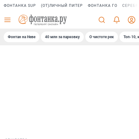
ФОНТАНКА SUP
(ОТ)ЛИЧНЫЙ ПИТЕР
ФОНТАНКА ГО
СЕРЕБР
Фонтан на Неве
40 млн за парковку
О чистоте рек
Топ-10, 