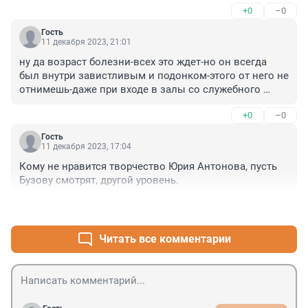
+0
–0
Михайлович.Дальнейших успехов вам обоим в 
творчестве и съемках.
Гость
11 декабря 2023, 21:01
ну да возраст болезни-всех это ждет-но он всегда 
был внутри завистливым и подонком-этого от него не 
отнимешь-даже при входе в залы со служебного 
входа вел всегда себя как скот-жалко даже 
+0
–0
сравнивать такого урода с животными
Гость
11 декабря 2023, 17:04
Кому не нравится творчество Юрия Антонова, пусть 
Бузову смотрят, другой уровень.
+8
–0
Читать все комментарии