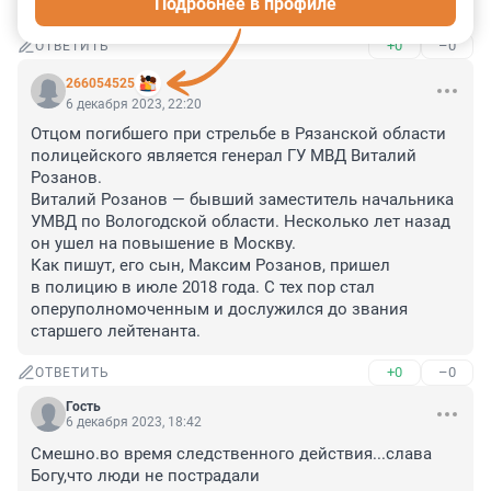
Подробнее в профиле
ЧП, это преднамеренное убийство.
+0
–0
ОТВЕТИТЬ
266054525
6 декабря 2023, 22:20
Отцом погибшего при стрельбе в Рязанской области 
полицейского является генерал ГУ МВД Виталий 
Розанов.

Виталий Розанов — бывший заместитель начальника 
УМВД по Вологодской области. Несколько лет назад 
он ушел на повышение в Москву.

Как пишут, его сын, Максим Розанов, пришел 
в полицию в июле 2018 года. С тех пор стал 
оперуполномоченным и дослужился до звания 
старшего лейтенанта.
+0
–0
ОТВЕТИТЬ
Гость
6 декабря 2023, 18:42
Смешно.во время следственного действия...слава 
Богу,что люди не пострадали