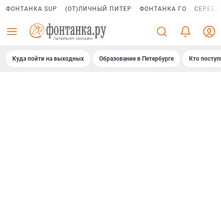
ФОНТАНКА SUP
(ОТ)ЛИЧНЫЙ ПИТЕР
ФОНТАНКА ГО
СЕРЕБР
Куда пойти на выходных
Образование в Петербурге
Кто поступ