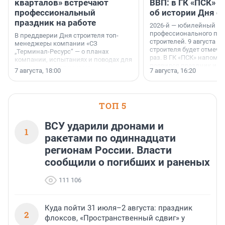
кварталов» встречают
ВВП: в ГК «ПСК» р
профессиональный
об истории Дня с
праздник на работе
2026-й — юбилейный го
профессионального пр
В преддверии Дня строителя топ-
строителей. 9 августа 2
менеджеры компании «СЗ
строителя будет отмечат
„Терминал-Ресурс“ — о планах
раз. В ГК «ПСК» напомни
компании, испытаниях и поводах для
появился праздник и к
осторожного оптимизма.
7 августа, 18:00
7 августа, 16:20
поменялась роль строит
ТОП 5
ВСУ ударили дронами и
1
ракетами по одиннадцати
регионам России. Власти
сообщили о погибших и раненых
111 106
Куда пойти 31 июля–2 августа: праздник
2
флоксов, «Пространственный сдвиг» у