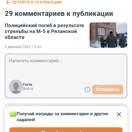
ПЕРЕЙТИ К ПУБЛИКАЦИИ
29 комментариев к публикации
Полицейский погиб в результате
стрельбы на М-5 в Рязанской
области
6 декабря 2023, 15:32
Гость
Войти
Отправить
Гость
6 декабря 2023, 22:59
Получай награды за комментарии и другие 
задания!
"ЧП". "Инцидент". Одного человека убил, женщине 
повезло. Хоть за словами следите, Фонтанка. Это не 