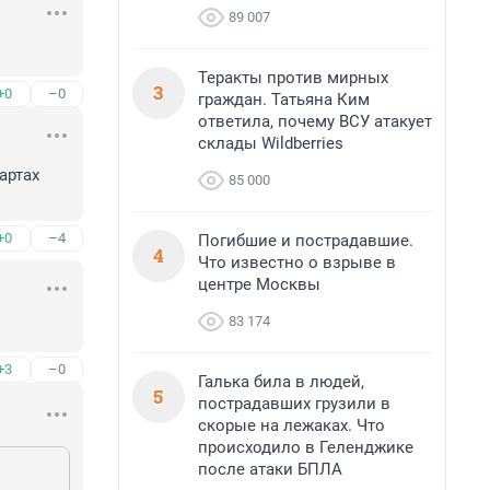
89 007
Теракты против мирных
3
+0
–0
граждан. Татьяна Ким
ответила, почему ВСУ атакует
склады Wildberries
ртах 
85 000
+0
–4
Погибшие и пострадавшие.
4
Что известно о взрыве в
центре Москвы
83 174
+3
–0
Галька била в людей,
5
пострадавших грузили в
скорые на лежаках. Что
происходило в Геленджике
после атаки БПЛА