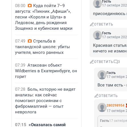
Гость
08:00
Куда пойти 7–9
17 октября 202
августа: «Пикник „Афиши“»,
присоединяюсь 
песни «Короля и Шута» в
Ледовом, день рождения
ОТВЕТИТЬ
Зощенко и кубинские марки
Гость
17 октября 202
07:49
Стрельба в
Красивая статья
таиландской школе: убиты
ничего не измен
учителя, много раненых
ОТВЕТИТЬ
3
07:39
Атакован объект
Wildberries в Екатеринбурге, он
Гость
горит
17 октября 2
Все там есть -
07:28
Боль, которую не видят
анализы: как сейчас
ОТВЕТИТЬ
помогают россиянам с
280298954
фибромиалгией — опыт
17 октября 2
невролога
Гость
17 октября
07:15
«Оказалась самой