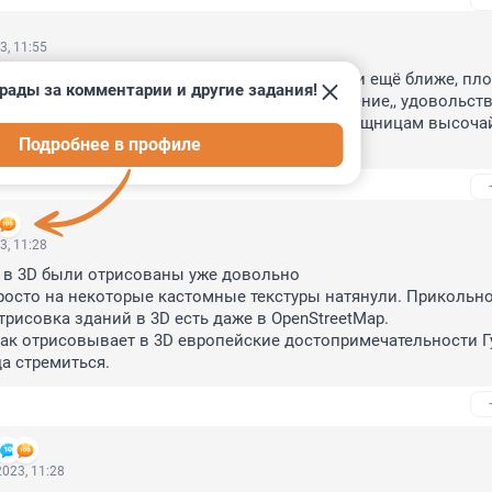
3, 11:55
Теперь всё прогрессивное человечество ещё и ещё ближе, плот
рады за комментарии и другие задания!
 прикасаться и получать подлинное наслаждение,, удовольств
етворение от приобщения к мировым сокровищницам высоча
Подробнее в профиле
3, 11:28
в 3D были отрисованы уже довольно 

росто на некоторые кастомные текстуры натянули. Прикольно,
трисовка зданий в 3D есть даже в OpenStreetMap.

как отрисовывает в 3D европейские достопримечательности Гу
да стремиться.
023, 11:28