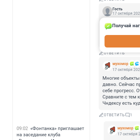
Гость
17 октября 202
Очень отлично. 
Получай наг
нагляднее будет
глубокое удовл
культуры.
ОТВЕТИТЬ
мухомор
17 октября 202
Многие объекты 
давно. Сейчас п
себе прогресс. О
Сравните с тем 
Чндексу есть ку
ОТВЕТИТЬ
1
09:02
«Фонтанка» приглашает
мухомор
на заседание клуба
17 октября 2