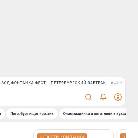
ЗСД ФОНТАНКА ФЕСТ
ПЕТЕРБУРГСКИЙ ЗАВТРАК
АФИША PLUS
и
Петербург ищет креатив
Олимпиадники и льготники в вузах СПб
НОВОСТИ КОМПАНИЙ
НОВОС