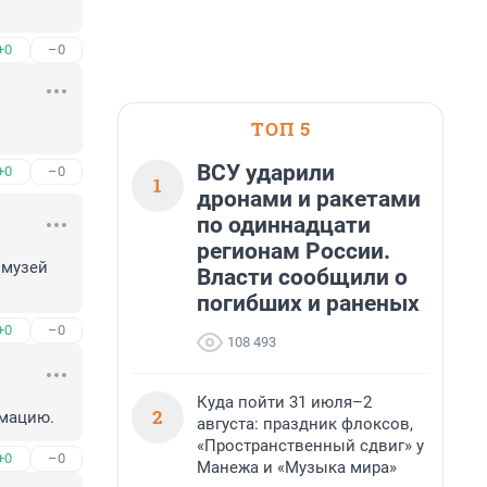
+0
–0
ТОП 5
ВСУ ударили
+0
–0
1
дронами и ракетами
по одиннадцати
регионам России.
музей 
Власти сообщили о
погибших и раненых
+0
–0
108 493
Куда пойти 31 июля–2
2
рмацию.
августа: праздник флоксов,
«Пространственный сдвиг» у
+0
–0
Манежа и «Музыка мира»