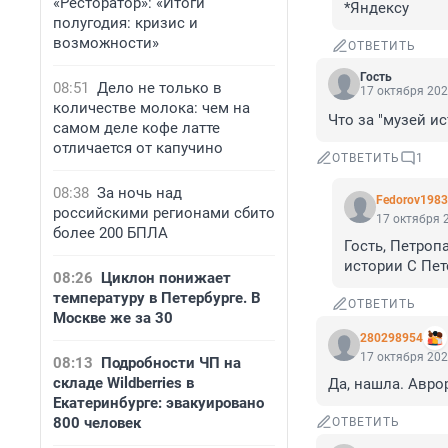
«Ресторатор»: «Итоги
*Яндексу
полугодия: кризис и
возможности»
ОТВЕТИТЬ
Гость
08:51
Дело не только в
17 октября 202
количестве молока: чем на
Что за "музей и
самом деле кофе латте
отличается от капучино
ОТВЕТИТЬ
1
08:38
За ночь над
Fedorov1983
российскими регионами сбито
17 октября 2
более 200 БПЛА
Гость, Петроп
истории С Пет
08:26
Циклон понижает
температуру в Петербурге. В
ОТВЕТИТЬ
Москве же за 30
280298954
17 октября 202
08:13
Подробности ЧП на
складе Wildberries в
Да, нашла. Авро
Екатеринбурге: эвакуировано
800 человек
ОТВЕТИТЬ