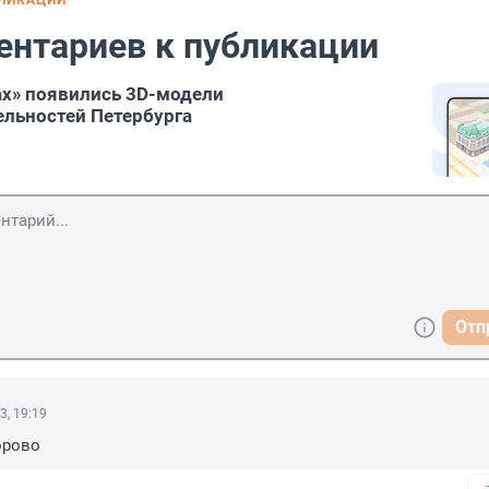
БЛИКАЦИИ
ентариев к публикации
ах» появились 3D-модели
льностей Петербурга
Отп
3, 19:19
орово