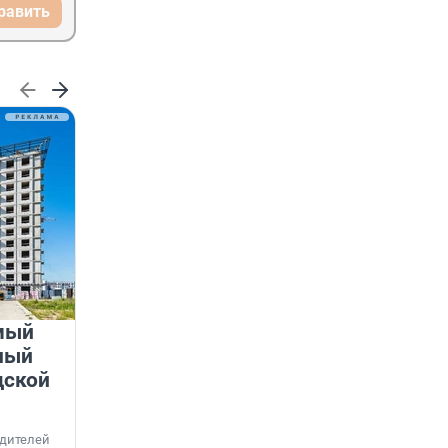
равить
мый
«Лучший проект КРТ»
ный
Ленобласти — микрорайон
дской
«Город Звёзд»
Победителем профессионального конкурса
«Лучшая строительная организация 2025 года»
едителей
в номинации «За лучший проект комплексного