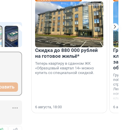
Скидка до 880 000 рублей
Группа
на готовое жильё*
клиен
застро
Теперь квартиру в сданном ЖК
област
«Образцовый квартал 14» можно
купить со специальной скидкой.
Группа А
победите
строител
равить
Ленингра
номинац
клиенто
застройщ
6 августа, 18:00
6 августа,
области»
+0
–0