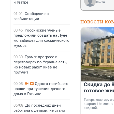
и театре
Войти
01:01
Сообщение о
реабилитации
НОВОСТИ КО
00:46
Российские ученые
предложили создать на Луне
«кладбище» для космического
мусора
00:30
Трамп: прогресс в
переговорах по Украине есть,
но новых ракет Киев не
получит
00:05
Одного погибшего
Скидка до 8
нашли при тушении дачного
готовое жи
дома в Гатчине
Теперь квартиру в
квартал 14» можно
06/08
До последних дней
скидкой.
работала с детьми: не стало