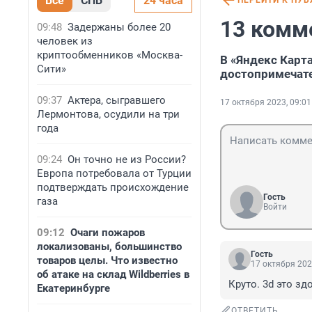
Все
СПБ
24 часа
ПЕРЕЙТИ К ПУ
13 комм
09:48
Задержаны более 20
человек из
криптообменников «Москва-
В «Яндекс Карт
Сити»
достопримечате
09:37
Актера, сыгравшего
17 октября 2023, 09:01
Лермонтова, осудили на три
года
09:24
Он точно не из России?
Европа потребовала от Турции
подтверждать происхождение
Гость
газа
Войти
09:12
Очаги пожаров
локализованы, большинство
Гость
товаров целы. Что известно
17 октября 202
об атаке на склад Wildberries в
Круто. 3d это зд
Екатеринбурге
ОТВЕТИТЬ