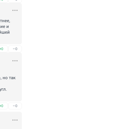
нее, 
ие и 
йшей 
+0
–0
 но так 
гл. 
+0
–0