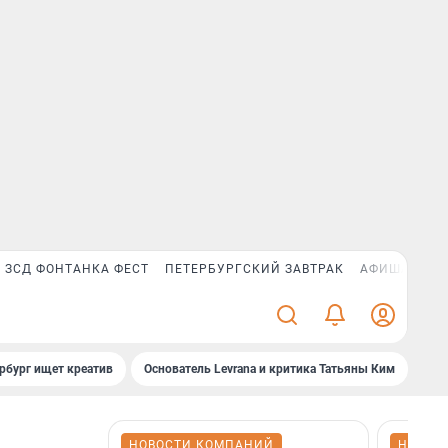
ЗСД ФОНТАНКА ФЕСТ
ПЕТЕРБУРГСКИЙ ЗАВТРАК
АФИША PLUS
рбург ищет креатив
Основатель Levrana и критика Татьяны Ким
Зач
НОВОСТИ КОМПАНИЙ
НОВОС