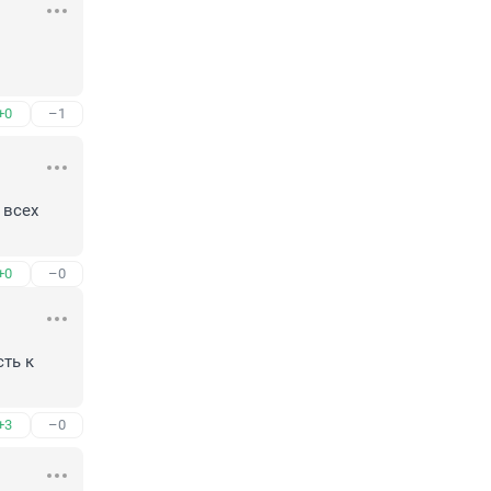
+0
–1
всех 
+0
–0
ть к 
+3
–0