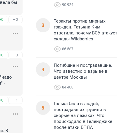
вела бы 
90 924
+0
–0
Теракты против мирных
3
граждан. Татьяна Ким
ответила, почему ВСУ атакует
склады Wildberries
86 587
+0
–0
Погибшие и пострадавшие.
4
Что известно о взрыве в
центре Москвы
"надо 
 - 
84 408
+0
–1
Галька била в людей,
5
пострадавших грузили в
скорые на лежаках. Что
происходило в Геленджике
после атаки БПЛА
. В 