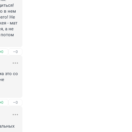
иться! 
о в нем 
го! Не 
я - мат 
, а не 
 потом 
+0
–0
а это со 
е 
+0
–0
альных 