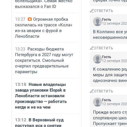
сферах точно бу
болельщика». Семак жестко
высказался о Fan ID
ОТВЕТИТЬ
13:27
Огромная пробка
Гость
12 октября 202
скопилась на трассе «Кола»
из-за аварии с фурой в
В Колпино все у
Ленобласти
несовершенноле
ОТВЕТИТЬ
13:23
Расходы бюджета
Петербурга в 2027 году могут
Гость
сократиться. Смольный
12 октября 202
очертил предварительные
К сожалению род
параметры
меры для защиты
однозначно вино
13:18
Новые владельцы
завода упаковки Elopak в
ОТВЕТИТЬ
Ленобласти остановили
Гость
производство — работать
12 октября 202
негде и не на чем
Прежде всего стр
спортивную школ
13:12
В Верховный суд
Пропускает трен
поступил иск о снятии