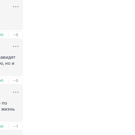
 
+0
–0
авидят 
, но и 
+0
–0
 по 
 жизнь 
+0
–1