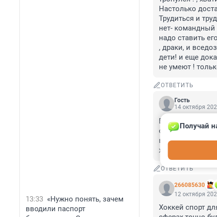
Настолько достал
Трудиться и труд
нет- командный в
надо ставить его
, драки, и вседо
дети! и еще дока
не умеют ! толь
ОТВЕТИТЬ
Гость
14 октября 202
Болтовни столько
Получай н
слов еë Чада. В 
видела!!! Надо 
хлопотать! Это с
ОТВЕТИТЬ
266085630
12 октября 202
13:33
«Нужно понять, зачем
Хоккей спорт дл
вводили паспорт