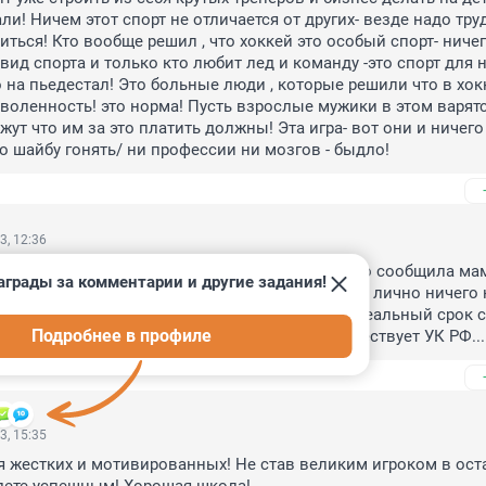
и! Ничем этот спорт не отличается от других- везде надо труд
иться! Кто вообще решил , что хоккей это особый спорт- ничег
ид спорта и только кто любит лед и команду -это спорт для не
 на пьедестал! Это больные люди , которые решили что в хокке
зволенность! это норма! Пусть взрослые мужики в этом варятся
жут что им за это платить должны! Эта игра- вот они и ничего
ко шайбу гонять/ ни профессии ни мозгов - быдло!
3, 12:36
 во круг, а никто не задумывается, что всё что сообщила мам
аграды за комментарии и другие задания!
раздевалка видеокамер нет, и значит она (мам) лично ничего н
не забывать, что за ложные показания можно реальный срок с 
Подробнее в профиле
 ребенком взятки гладки, а для взрослого существует УК РФ...
3, 15:35
я жестких и мотивированных! Не став великим игроком в ост