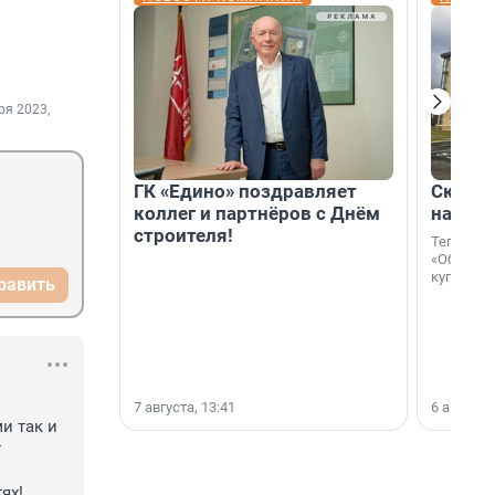
ря 2023,
ГК «Едино» поздравляет
Скидка
коллег и партнёров с Днём
на гот
строителя!
Теперь к
«Образцо
купить с
равить
7 августа, 13:41
6 августа,
и так и 
 
х! 