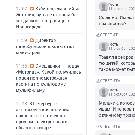
Гость
12:07
Кубинец, ехавший из
11 октября 202
Эстонии, чуть не остался без
Скрепно. Им есть
«подарков» на границе в
называется?
Ивангороде
ОТВЕТИТЬ
11:59
Директор
Гость
петербургской школы стал
11 октября 202
министром
Травля всех род
тех детей, кото
11:55
Смешарики — новая
такое может быт
«Матрица». Какой получилась
новая полнометражная
ОТВЕТИТЬ
картина по культовому
мультфильму
Гость
11 октября 202
Мальчик, которы
11:48
В Петербурге
ушам. И теперь 
экономическая полиция
отличному трене
накрыла сеть точек по
продаже электронных и
ОТВЕТИТЬ
обычных сигарет