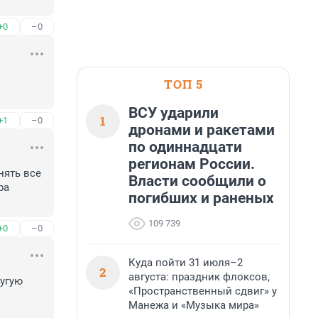
+0
–0
ТОП 5
ВСУ ударили
1
+1
–0
дронами и ракетами
по одиннадцати
регионам России.
ять все 
Власти сообщили о
а 
погибших и раненых
109 739
+0
–0
Куда пойти 31 июля–2
2
августа: праздник флоксов,
угую 
«Пространственный сдвиг» у
Манежа и «Музыка мира»