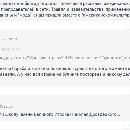
школах вообще ад творится, почитайте рассказы американски
преподавателей в сети. Травля и издевательства, применение
анены и "мода" к нам пришла вместе с "американской культур
023, 20:13
 2023, 12:32
дется борьба и в это вкладываются средства с того момента ка
знали. А у нас вся страна на булинге посторена и никому дела
3, 23:59
ли школу имени Великого Игрока Николая Дроздецкого...