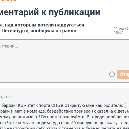
БЛИКАЦИИ
ментарий к публикации
а, над которым хотели надругаться
11 октяб
 Петербурге, сообщила о травле
10:47
Отп
3, 21:23
 бардак! Комитет спорта СПБ в открытую мне как родителю ( 
аки и мат в команде, бездействие тренера ) сказал -а с детьм
угому не понимают! Вот вам! пожалуйста! В городе вообще нет
ею ! уже семь лет ходим туда сюда! Ужасную вещь скажу - лед 
тит уже строить из себя крутых тренеров и бизнес делать на детя