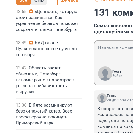
Все
СПБ
24 часа
ПЕРЕЙТИ К ПУ
131 ком
13:55
«Ценность, которую
стоит защищать». Как
укрепление берегов поможет
Семья хоккеист
сохранить пляжи Петербурга
одноклубники в
13:49
КАД возле
Пулковского шоссе сузят до
сентября
13:42
Область растет
Гость
объемами, Петербург —
Войти
ценами: рынок новостроек
региона прибавил треть
выручки
Гость
20 декабря 202
13:36
В Ялте разминируют
В спорте полный
безэкипажный катер. Всех
жаловалась на др
просят срочно покинуть
надо , они по др
Приморский парк
команда по хокк
тронулся ! , хва