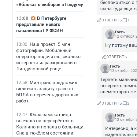
беспокоиться о 
«Яблока» с выборов в Госдуму
сына туда еще хо
13:08
В Петербурге
ОТВЕТИТЬ
1
представили нового
начальника ГУ ФСИН
Гость
12 октября 2
13:00
Наш проект: 5 млн
Ну потому ваш
фотографий. Мобильный
оператор подсчитал, сколько
ОТВЕТИТЬ
интернета израсходовали в
Гость
Линдуловской роще
12 октября 202
Терпеть мальчика
12:58
Минтранс предложил
потерпеть немног
включить защиту трасс от
элементарно же
БПЛА в перечень дорожных
работ
ОТВЕТИТЬ
2
12:47
Юная самокатчица
Гость
12 октября 2
выехала на перекрёсток в
Колпино и попала в больницу.
Интересно, а к
Она в тяжёлом состоянии
издевательств