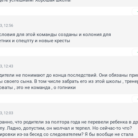
дете успешным! Хорошая школа!
3, 12:56
словия для этой команды созданы и колония для 
тних и спецпту и новые кресты
3, 12:43
ители не понимают до конца последствий. Они обязаны прин
 своего сына. В том числе забрать его из этой школы , тренер
ваты , это не команда , о гопники
3, 12:03
анно, что родители за полтора года не перевели ребенка в др
у. Ладно, допустим, он молчал и терпел. Но сейчас-то что? 
ировки из-за бесед со следователем? Я бы вообще не стала 