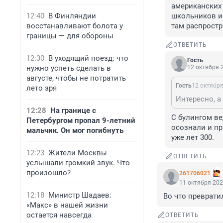
американских 
12:40
В Финляндии
школьников и 
восстанавливают болота у
там распростр
границы — для обороны
ОТВЕТИТЬ
12:30
В уходящий поезд: что
Гость
нужно успеть сделать в
12 октября 2
августе, чтобы не потратить
Гость
12 октября
лето зря
12:28
На границе с
С булингом ве
Петербургом пропал 9-летний
осознали и при
мальчик. Он мог погибнуть
уже лет 300.
12:23
Жители Москвы
ОТВЕТИТЬ
услышали громкий звук. Что
произошло?
261706021
11 октября 202
12:18
Министр Шадаев:
Во что преврати
«Макс» в нашей жизни
остается навсегда
ОТВЕТИТЬ