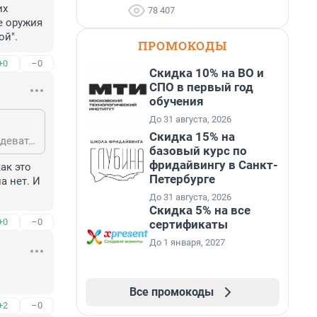
х 
78 407
 оружия 
ой".
ПРОМОКОДЫ
+0
–0
Скидка 10% на ВО и
СПО в первый год
обучения
До 31 августа, 2026
Скидка 15% на
Интересно, а куда уезжать? В какую страну? В Россию всякие "буллинги", издевательства, расстрелы одноклассников как раз "из других стран" пришли. В американских школах вообще ад творится, почитайте рассказы американских школьников и преподавателей в сети. Травля и издевательства, применение оружия там распространены и "мода" к нам пришла вместе с "американской культурой".
базовый курс по
фридайвингу в Санкт-
к это 
Петербурге
 нет. И 
До 31 августа, 2026
Скидка 5% на все
+0
–0
сертификаты
До 1 января, 2027
Все промокоды
+2
–0