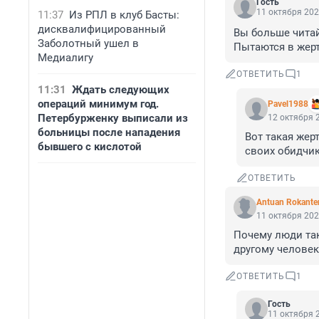
Гость
11 октября 202
11:37
Из РПЛ в клуб Басты:
дисквалифицированный
Вы больше читай
Заболотный ушел в
Пытаются в жерт
Медиалигу
ОТВЕТИТЬ
1
11:31
Ждать следующих
операций минимум год.
Pavel1988
Петербурженку выписали из
12 октября 2
больницы после нападения
Вот такая жер
бывшего с кислотой
своих обидчик
ОТВЕТИТЬ
Antuan Rokante
11 октября 202
Почему люди так
другому человек
ОТВЕТИТЬ
1
Гость
11 октября 2